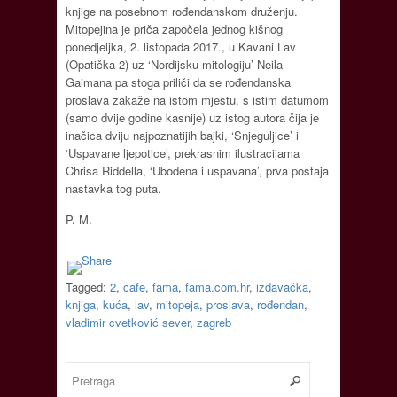
knjige na posebnom rođendanskom druženju.
Mitopejina je priča započela jednog kišnog
ponedjeljka, 2. listopada 2017., u Kavani Lav
(Opatička 2) uz ‘Nordijsku mitologiju’ Neila
Gaimana pa stoga priliči da se rođendanska
proslava zakaže na istom mjestu, s istim datumom
(samo dvije godine kasnije) uz istog autora čija je
inačica dviju najpoznatijih bajki, ‘Snjeguljice’ i
‘Uspavane ljepotice’, prekrasnim ilustracijama
Chrisa Riddella, ‘Ubodena i uspavana’, prva postaja
nastavka tog puta.
P. M.
Tagged:
2
,
cafe
,
fama
,
fama.com.hr
,
izdavačka
,
knjiga
,
kuća
,
lav
,
mitopeja
,
proslava
,
rođendan
,
vladimir cvetković sever
,
zagreb