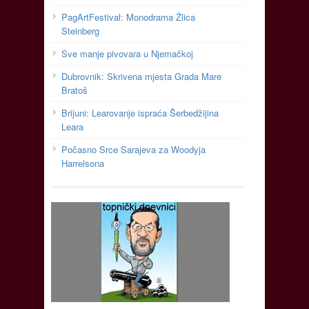
PagArtFestival: Monodrama Žlica
Steinberg
Sve manje pivovara u Njemačkoj
Dubrovnik: Skrivena mjesta Grada Mare
Bratoš
Brijuni: Learovanje ispraća Šerbedžijina
Leara
Počasno Srce Sarajeva za Woodyja
Harrelsona