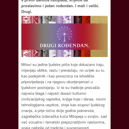
proslavimo i jedan rođendan. I mali i veliki.
Drugi.
Mitovi su jedine ljudske priče koje dokazano traju,
mijenjaju oblike, rastu i prerastaju, no uvijek su tu,
kao podsjetnik i kao poveznica na ishodište
pripovijedanja i na njegovu ukorijenjenost u
ljudskom postojanju. Iz te su tradicije proizašla
najveća blaga i najveći dosezi kulturno-
civilizacijskog napretka, knjige koje i danas, novim
tehnologijama usprkos, stoje kao stupovi ljudskog
znanja, a prije točno dvije godine pokrenuta,
zagrebačka izdavačka kuća Mitopeja u svojim, sad
već vizualno i tematski prepoznatljivim naslovima,
spaja najbolje od tradicije i suvremenosti.