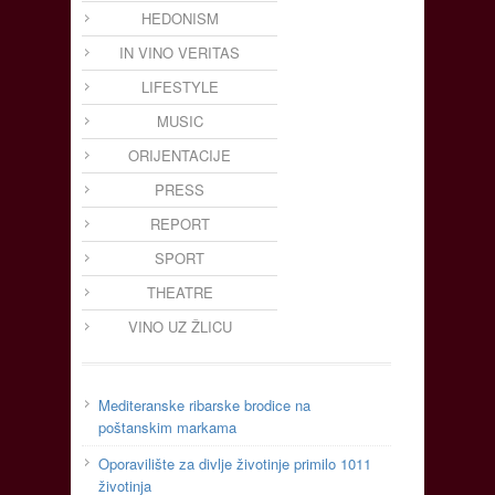
HEDONISM
IN VINO VERITAS
LIFESTYLE
MUSIC
ORIJENTACIJE
PRESS
REPORT
SPORT
THEATRE
VINO UZ ŽLICU
Mediteranske ribarske brodice na
poštanskim markama
Oporavilište za divlje životinje primilo 1011
životinja