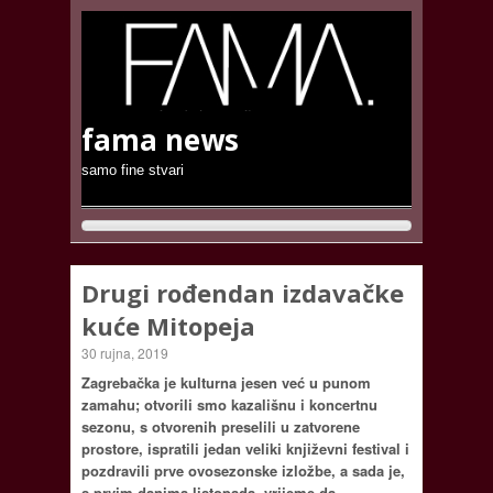
fama news
samo fine stvari
Drugi rođendan izdavačke
kuće Mitopeja
30 rujna, 2019
Zagrebačka je kulturna jesen već u punom
zamahu; otvorili smo kazališnu i koncertnu
sezonu, s otvorenih preselili u zatvorene
prostore, ispratili jedan veliki književni festival i
pozdravili prve ovosezonske izložbe, a sada je,
s prvim danima listopada, vrijeme da