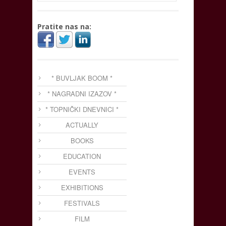
Pratite nas na:
* BUVLJAK BOOM *
* NAGRADNI IZAZOV *
* TOPNIČKI DNEVNICI *
ACTUALLY
BOOKS
EDUCATION
EVENTS
EXHIBITIONS
FESTIVALS
FILM