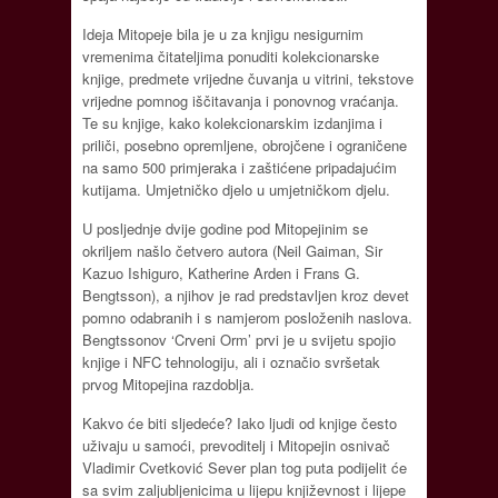
Ideja Mitopeje bila je u za knjigu nesigurnim
vremenima čitateljima ponuditi kolekcionarske
knjige, predmete vrijedne čuvanja u vitrini, tekstove
vrijedne pomnog iščitavanja i ponovnog vraćanja.
Te su knjige, kako kolekcionarskim izdanjima i
priliči, posebno opremljene, obrojčene i ograničene
na samo 500 primjeraka i zaštićene pripadajućim
kutijama. Umjetničko djelo u umjetničkom djelu.
U posljednje dvije godine pod Mitopejinim se
okriljem našlo četvero autora (Neil Gaiman, Sir
Kazuo Ishiguro, Katherine Arden i Frans G.
Bengtsson), a njihov je rad predstavljen kroz devet
pomno odabranih i s namjerom posloženih naslova.
Bengtssonov ‘Crveni Orm’ prvi je u svijetu spojio
knjige i NFC tehnologiju, ali i označio svršetak
prvog Mitopejina razdoblja.
Kakvo će biti sljedeće? Iako ljudi od knjige često
uživaju u samoći, prevoditelj i Mitopejin osnivač
Vladimir Cvetković Sever plan tog puta podijelit će
sa svim zaljubljenicima u lijepu književnost i lijepe