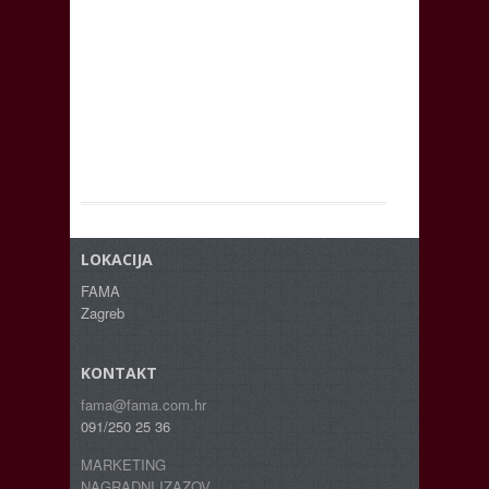
LOKACIJA
FAMA
Zagreb
KONTAKT
fama@fama.com.hr
091/250 25 36
MARKETING
NAGRADNI IZAZOV