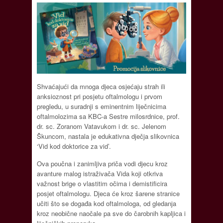
Shvaćajući da mnoga djeca osjećaju strah ili
anksioznost pri posjetu oftalmologu i prvom
pregledu, u suradnji s eminentnim liječnicima
oftalmolozima sa KBC-a Sestre milosrdnice, prof.
dr. sc. Zoranom Vatavukom i dr. sc. Jelenom
Škuncom, nastala je edukativna dječja slikovnica
‘Vid kod doktorice za vid’.
Ova poučna i zanimljiva priča vodi djecu kroz
avanture malog istraživača Vida koji otkriva
važnost brige o vlastitim očima i demistificira
posjet oftalmologu. Djeca će kroz šarene stranice
učiti što se događa kod oftalmologa, od gledanja
kroz neobične naočale pa sve do čarobnih kapljica i