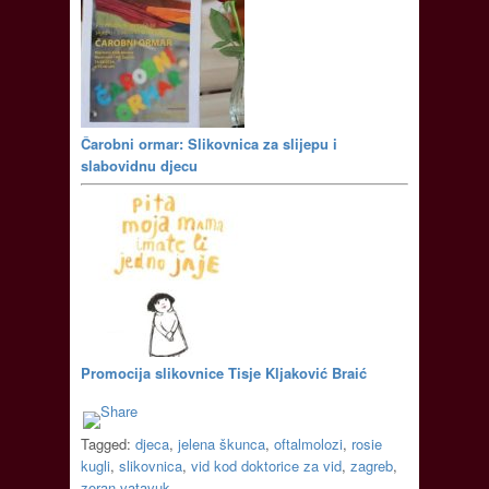
Čarobni ormar: Slikovnica za slijepu i
slabovidnu djecu
Promocija slikovnice Tisje Kljaković Braić
Tagged:
djeca
,
jelena škunca
,
oftalmolozi
,
rosie
kugli
,
slikovnica
,
vid kod doktorice za vid
,
zagreb
,
zoran vatavuk