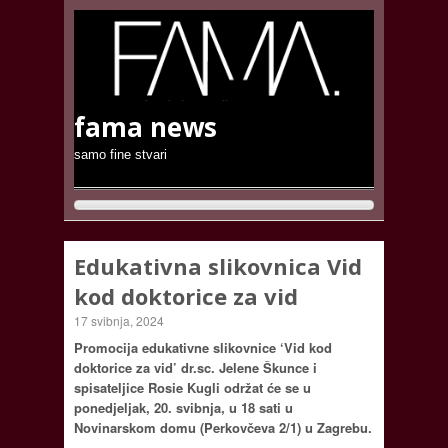
fama news
samo fine stvari
Edukativna slikovnica Vid
kod doktorice za vid
17 svibnja, 2024
Promocija edukativne slikovnice ‘Vid kod
doktorice za vid’ dr.sc. Jelene Škunce i
spisateljice Rosie Kugli održat će se u
ponedjeljak, 20. svibnja, u 18 sati u
Novinarskom domu (Perkovčeva 2/1) u Zagrebu.