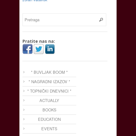
Pratite nas na:
* BUVLJAK BOOM *
* NAGRADNI IZAZOV *
* TOPNIČKI DNEVNICI *
ACTUALLY
BOOKS
EDUCATION
EVENTS