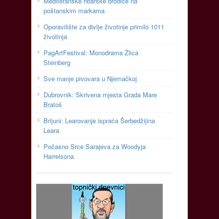
Mediteranske ribarske brodice na
poštanskim markama
Oporavilište za divlje životinje primilo 1011
životinja
PagArtFestival: Monodrama Žlica
Steinberg
Sve manje pivovara u Njemačkoj
Dubrovnik: Skrivena mjesta Grada Mare
Bratoš
Brijuni: Learovanje ispraća Šerbedžijina
Leara
Počasno Srce Sarajeva za Woodyja
Harrelsona