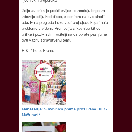
liječničkih preporuka.
Želja autorica je podići svijest o značaju brige za
zdravlje očiju kod djece, s obzirom na sve slabiji
odaziv na preglede i sve veći broj djece koja imaju
probleme s vidom. Promocija slikovnice bit će
prilika i poziv svim roditeljima da obrate pažnju na
ovu važnu zdravstvenu temu.
R.K. / Foto: Promo
Menažerija: Slikovnica prema priči Ivane Brlić-
Mažuranić