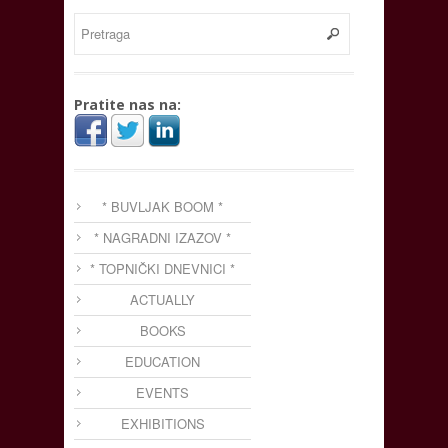
Pratite nas na:
* BUVLJAK BOOM *
* NAGRADNI IZAZOV *
* TOPNIČKI DNEVNICI *
ACTUALLY
BOOKS
EDUCATION
EVENTS
EXHIBITIONS