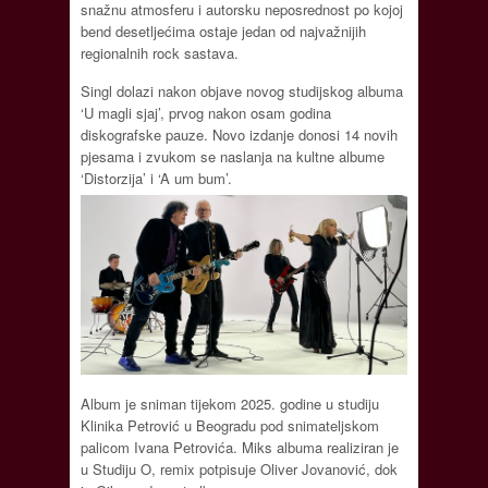
snažnu atmosferu i autorsku neposrednost po kojoj
bend desetljećima ostaje jedan od najvažnijih
regionalnih rock sastava.
Singl dolazi nakon objave novog studijskog albuma
‘U magli sjaj’, prvog nakon osam godina
diskografske pauze. Novo izdanje donosi 14 novih
pjesama i zvukom se naslanja na kultne albume
‘Distorzija’ i ‘A um bum’.
Album je sniman tijekom 2025. godine u studiju
Klinika Petrović u Beogradu pod snimateljskom
palicom Ivana Petrovića. Miks albuma realiziran je
u Studiju O, remix potpisuje Oliver Jovanović, dok