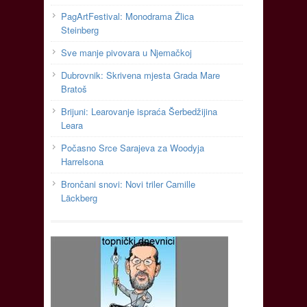
PagArtFestival: Monodrama Žlica
Steinberg
Sve manje pivovara u Njemačkoj
Dubrovnik: Skrivena mjesta Grada Mare
Bratoš
Brijuni: Learovanje ispraća Šerbedžijina
Leara
Počasno Srce Sarajeva za Woodyja
Harrelsona
Brončani snovi: Novi triler Camille
Läckberg