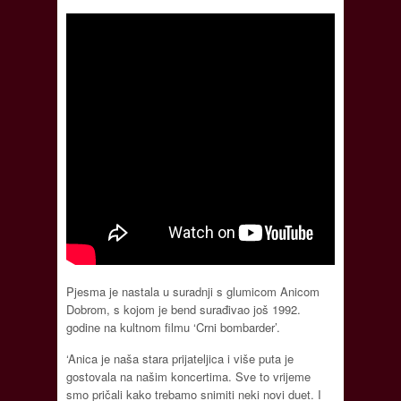
Pjesma je nastala u suradnji s glumicom Anicom
Dobrom, s kojom je bend surađivao još 1992.
godine na kultnom filmu ‘Crni bombarder’.
‘Anica je naša stara prijateljica i više puta je
gostovala na našim koncertima. Sve to vrijeme
smo pričali kako trebamo snimiti neki novi duet. I