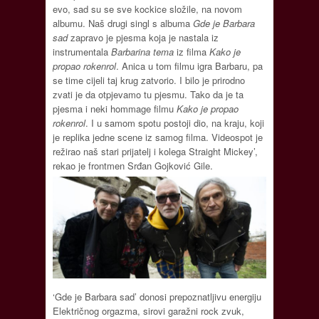
evo, sad su se sve kockice složile, na novom
albumu. Naš drugi singl s albuma
Gde je Barbara
sad
zapravo je pjesma koja je nastala iz
instrumentala
Barbarina tema
iz filma
Kako je
propao rokenrol
. Anica u tom filmu igra Barbaru, pa
se time cijeli taj krug zatvorio. I bilo je prirodno
zvati je da otpjevamo tu pjesmu. Tako da je ta
pjesma i neki hommage filmu
Kako je propao
rokenrol
. I u samom spotu postoji dio, na kraju, koji
je replika jedne scene iz samog filma. Videospot je
režirao naš stari prijatelj i kolega Straight Mickey’,
rekao je frontmen Srđan Gojković Gile.
‘Gde je Barbara sad’ donosi prepoznatljivu energiju
Električnog orgazma, sirovi garažni rock zvuk,