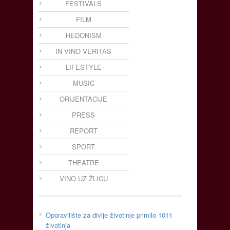
FESTIVALS
FILM
HEDONISM
IN VINO VERITAS
LIFESTYLE
MUSIC
ORIJENTACIJE
PRESS
REPORT
SPORT
THEATRE
VINO UZ ŽLICU
Oporavilište za divlje životinje primilo 1011
životinja