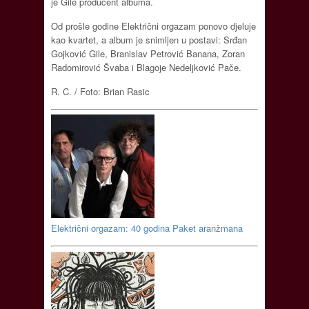
je Gile producent albuma.
Od prošle godine Električni orgazam ponovo djeluje
kao kvartet, a album je snimljen u postavi: Srđan
Gojković Gile, Branislav Petrović Banana, Zoran
Radomirović Švaba i Blagoje Nedeljković Pače.
R. C. / Foto: Brian Rasic
Električni orgazam: 40 godina Paket aranžmana