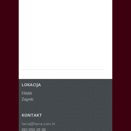
LOKACIJA
FAMA
Zagreb
KONTAKT
fama@fama.com.hr
091/250 25 36