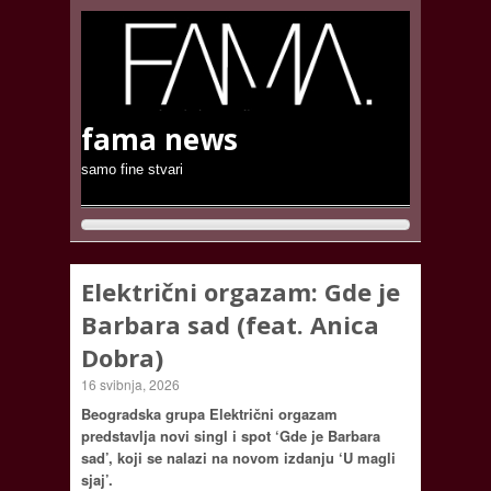
fama news
samo fine stvari
Električni orgazam: Gde je
Barbara sad (feat. Anica
Dobra)
16 svibnja, 2026
Beogradska grupa Električni orgazam
predstavlja novi singl i spot ‘Gde je Barbara
sad’, koji se nalazi na novom izdanju ‘U magli
sjaj’.