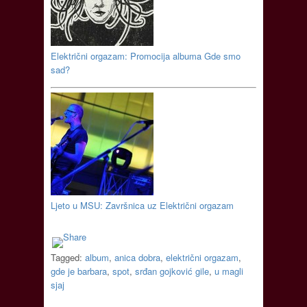
Električni orgazam: Promocija albuma Gde smo
sad?
Ljeto u MSU: Završnica uz Električni orgazam
Tagged:
album
,
anica dobra
,
električni orgazam
,
gde je barbara
,
spot
,
srđan gojković gile
,
u magli
sjaj