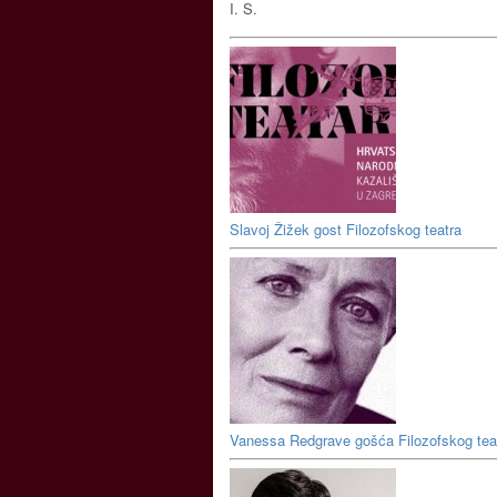
I. S.
Slavoj Žižek gost Filozofskog teatra
Vanessa Redgrave gošća Filozofskog tea