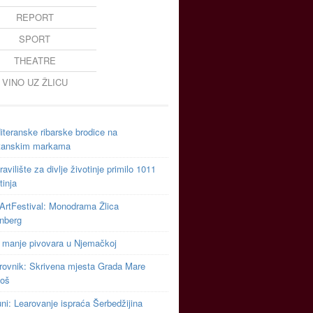
REPORT
SPORT
THEATRE
VINO UZ ŽLICU
teranske ribarske brodice na
tanskim markama
avilište za divlje životinje primilo 1011
tinja
ArtFestival: Monodrama Žlica
inberg
 manje pivovara u Njemačkoj
rovnik: Skrivena mjesta Grada Mare
toš
uni: Learovanje ispraća Šerbedžijina