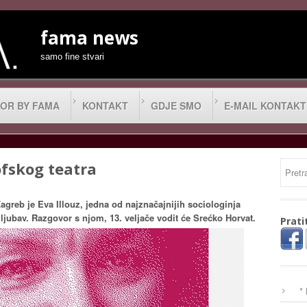
fama news
samo fine stvari
OR BY FAMA
KONTAKT
GDJE SMO
E-MAIL KONTAKT
ofskog teatra
greb je Eva Illouz, jedna od najznačajnijih sociologinja
– ljubav. Razgovor s njom, 13. veljače vodit će Srećko Horvat.
Prati
*