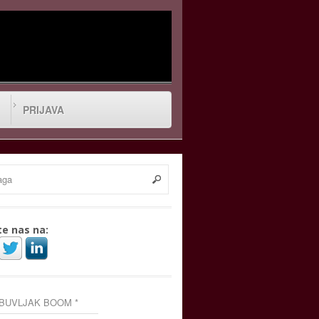
PRIJAVA
te nas na:
 BUVLJAK BOOM *