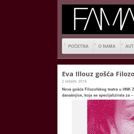
POČETNA
O NAMA
AUT
Eva Illouz gošća Filoz
2 veljače, 2016
Nova gošća Filozofskog teatra u HNK Za
današnjice, koja se specijalizirala za 