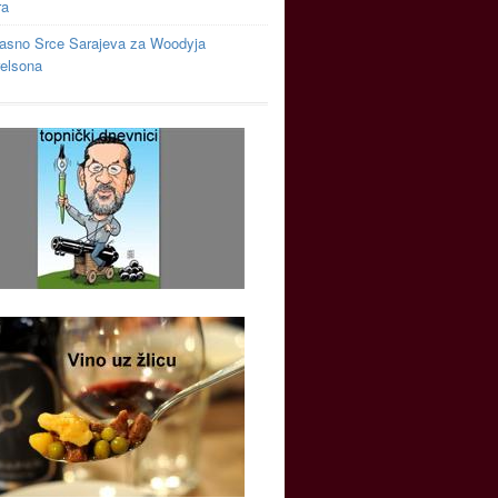
ra
asno Srce Sarajeva za Woodyja
relsona