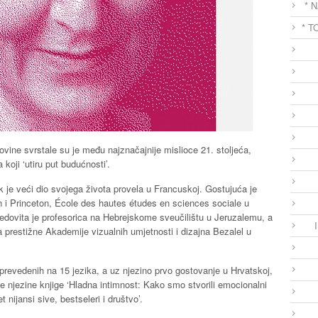
* 
* T
ne svrstale su je među najznačajnije mislioce 21. stoljeća,
koji ‘utiru put budućnosti’.
 je veći dio svojega života provela u Francuskoj. Gostujuća je
n i Princeton, École des hautes études en sciences sociale u
Redovita je profesorica na Hebrejskome sveučilištu u Jeruzalemu, a
 prestižne Akademije vizualnih umjetnosti i dizajna Bezalel u
 prevedenih na 15 jezika, a uz njezino prvo gostovanje u Hrvatskoj,
je njezine knjige ‘Hladna intimnost: Kako smo stvorili emocionalni
nijansi sive, bestseleri i društvo’.