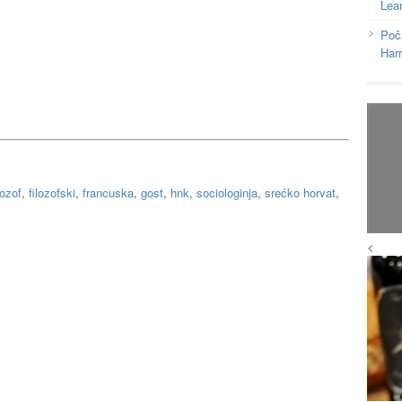
Lea
Poč
Har
lozof
,
filozofski
,
francuska
,
gost
,
hnk
,
sociologinja
,
srećko horvat
,
<