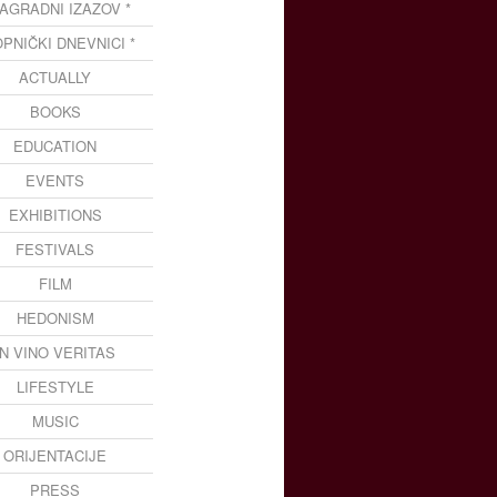
NAGRADNI IZAZOV *
OPNIČKI DNEVNICI *
ACTUALLY
BOOKS
EDUCATION
EVENTS
EXHIBITIONS
FESTIVALS
FILM
HEDONISM
IN VINO VERITAS
LIFESTYLE
MUSIC
ORIJENTACIJE
PRESS