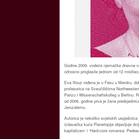
Godine 2009. vodeće njemačke dnevne novi
odnosno proglasile jednom od 12 mislilaca 
Eva Illouz rođena je u Fesu u Maroku, dok
profesorica na Sveučilištima Northwester
Parizu i Wissenschaftskolleg u Berlinu. 
od 2006. godine prva je žena predsjednica
Jeruzalemu.
Autorica je nekoliko svjetskih uspješnica
izdavačka kuća Planetopija objavljuje dvi
kapitalizam’ i ‘Hard-core romansa: Pedeset 