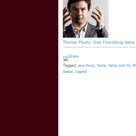
Thomas Piketty: Gost Filozofskog teatra
Tagged:
eva illouz
,
fama
,
fama.com.hr
,
fi
teatar
,
zagreb