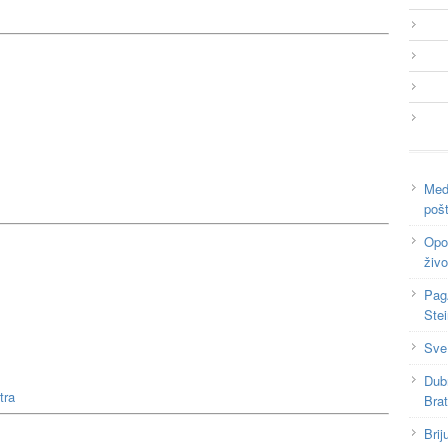
Medi
poš
Opor
živo
Pag
Ste
Sve
Dub
tra
Bra
Brij