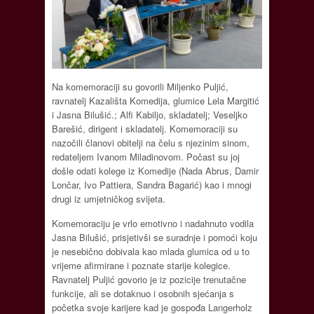
Na komemoraciji su govorili Miljenko Puljić,
ravnatelj Kazališta Komedija, glumice Lela Margitić
i Jasna Bilušić.; Alfi Kabiljo, skladatelj; Veseljko
Barešić, dirigent i skladatelj. Komemoraciji su
nazočili članovi obitelji na čelu s njezinim sinom,
redateljem Ivanom Miladinovom. Počast su joj
došle odati kolege iz Komedije (Nada Abrus, Damir
Lončar, Ivo Pattiera, Sandra Bagarić) kao i mnogi
drugi iz umjetničkog svijeta.
Komemoraciju je vrlo emotivno i nadahnuto vodila
Jasna Bilušić, prisjetivši se suradnje i pomoći koju
je nesebično dobivala kao mlada glumica od u to
vrijeme afirmirane i poznate starije kolegice.
Ravnatelj Puljić govorio je iz pozicije trenutačne
funkcije, ali se dotaknuo i osobnih sjećanja s
početka svoje karijere kad je gospođa Langerholz