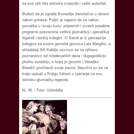
za sve njih bila istinska zvijezda i veliki autoritet.
Budući da je zgrada Komedije trenutačno u obnovi
nakon potresa, Puljić je najavio da će nakon
povratka u ‘svoju kuću’ pripremiti i izvesti posebne
programe posvećene velikoj glumačkoj i pjevačkoj
legendi i bivšoj kolegici. O Sandi je iz percepcije
kolegice sa scene govorila glumica Lela Margitić, a
skladatelj Alfi Kabiljo osvrnuo se na njihovo
poznanstvo od mladenačkih dana i dugogodišnju
plodnu suradnju, o kojoj je govorio i Veseljko
Barešić pročitavši svoje pismo. Nazočni su se na
kraju upisali u Knjigu žalosti u sjećanje na ovu
istinsku glumačku legendu.
N.. M. / Foto: Unimedia