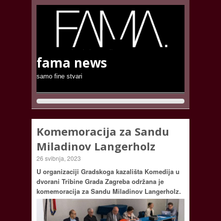
fama news
samo fine stvari
Komemoracija za Sandu
Miladinov Langerholz
26 svibnja, 2023
U organizaciji Gradskoga kazališta Komedija u
dvorani Tribine Grada Zagreba održana je
komemoracija za Sandu Miladinov Langerholz.