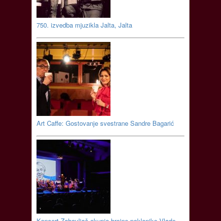
750. izvedba mjuzikla Jalta, Jalta
Art Caffe: Gostovanje svestrane Sandre Bagarić
Koncert Zabavljač okupio brojne poklonike Vlade