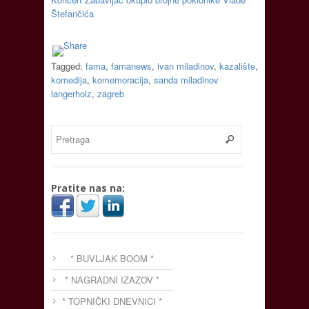
Štefančića
Tagged:
fama
,
famanews
,
ivan miladinov
,
kazalište
,
komedija
,
komemoracija
,
sanda miladinov
langerholz
,
zagreb
Pratite nas na:
* BUVLJAK BOOM *
* NAGRADNI IZAZOV *
* TOPNIČKI DNEVNICI *