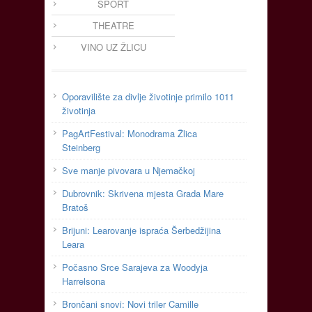
SPORT
THEATRE
VINO UZ ŽLICU
Oporavilište za divlje životinje primilo 1011
životinja
PagArtFestival: Monodrama Žlica
Steinberg
Sve manje pivovara u Njemačkoj
Dubrovnik: Skrivena mjesta Grada Mare
Bratoš
Brijuni: Learovanje ispraća Šerbedžijina
Leara
Počasno Srce Sarajeva za Woodyja
Harrelsona
Brončani snovi: Novi triler Camille