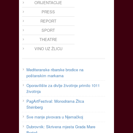
ORIJENTACIJE
PRESS
REPORT
SPORT
THEATRE
VINO UZ ŽLICU
Mediteranske ribarske brodice na
poštanskim markama
Oporavilište za divlje životinje primilo 1011
životinja
PagArtFestival: Monodrama Žlica
Steinberg
Sve manje pivovara u Njemačkoj
Dubrovnik: Skrivena mjesta Grada Mare
Bratoš