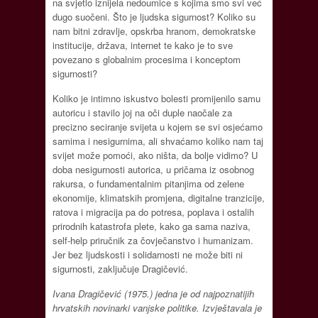
na svjetlo iznijela nedoumice s kojima smo svi već
dugo suočeni. Što je ljudska sigurnost? Koliko su
nam bitni zdravlje, opskrba hranom, demokratske
institucije, država, internet te kako je to sve
povezano s globalnim procesima i konceptom
sigurnosti?
Koliko je intimno iskustvo bolesti promijenilo samu
autoricu i stavilo joj na oči duple naočale za
precizno seciranje svijeta u kojem se svi osjećamo
samima i nesigurnima, ali shvaćamo koliko nam taj
svijet može pomoći, ako ništa, da bolje vidimo? U
doba nesigurnosti autorica, u pričama iz osobnog
rakursa, o fundamentalnim pitanjima od zelene
ekonomije, klimatskih promjena, digitalne tranzicije,
ratova i migracija pa do potresa, poplava i ostalih
prirodnih katastrofa plete, kako ga sama naziva,
self-help priručnik za čovječanstvo i humanizam.
Jer bez ljudskosti i solidarnosti ne može biti ni
sigurnosti, zaključuje Dragičević.
Ivana Dragičević (1975.) jedna je od najpoznatijih
hrvatskih novinarki vanjske politike. Izvještavala je