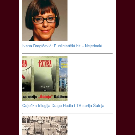
Ivana Dragičević: Publicistički hit – Nejednaki
Osječka trilogija Drage Hedla i TV serija Šutnja