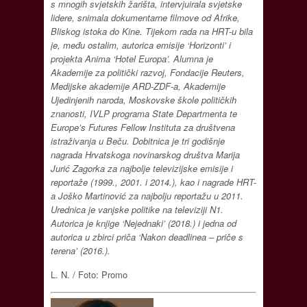
s mnogih svjetskih žarišta, intervjuirala svjetske
lidere, snimala dokumentarne filmove od Afrike,
Bliskog istoka do Kine. Tijekom rada na HRT-u bila
je, među ostalim, autorica emisije ‘Horizonti’ i
projekta Anima ‘Hotel Europa’. Alumna je
Akademije za politički razvoj, Fondacije Reuters,
Medijske akademije ARD-ZDF-a, Akademije
Ujedinjenih naroda, Moskovske škole političkih
znanosti, IVLP programa State Departmenta te
Europe’s Futures Fellow Instituta za društvena
istraživanja u Beču. Dobitnica je tri godišnje
nagrada Hrvatskoga novinarskog društva Marija
Jurić Zagorka za najbolje televizijske emisije i
reportaže (1999., 2001. i 2014.), kao i nagrade HRT-
a Joško Martinović za najbolju reportažu u 2011.
Urednica je vanjske politike na televiziji N1.
Autorica je knjige ‘Nejednaki’ (2018.) i jedna od
autorica u zbirci priča ‘Nakon deadlinea – priče s
terena’ (2016.).
L. N. / Foto: Promo