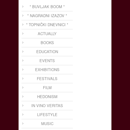
* BUVLJAK BOOM *
* NAGRADNI IZAZOV *
* TOPNIČKI DNEVNICI *
ACTUALLY
BOOKS
EDUCATION
EVENTS
EXHIBITIONS
FESTIVALS
FILM
HEDONISM
IN VINO VERITAS
LIFESTYLE
MUSIC