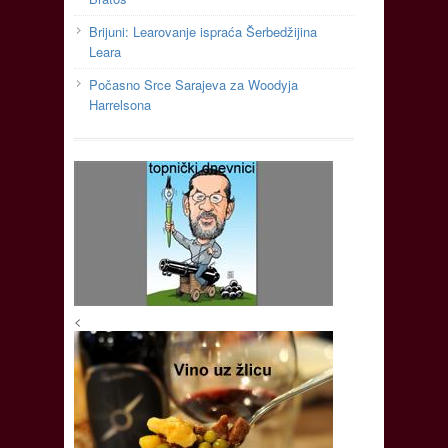
Brijuni: Learovanje ispraća Šerbedžijina
Leara
Počasno Srce Sarajeva za Woodyja
Harrelsona
<