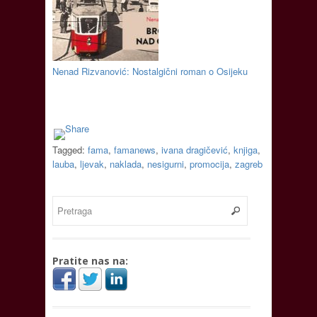
Nenad Rizvanović: Nostalgični roman o Osijeku
Tagged:
fama
,
famanews
,
ivana dragičević
,
knjiga
,
lauba
,
ljevak
,
naklada
,
nesigurni
,
promocija
,
zagreb
Pratite nas na: