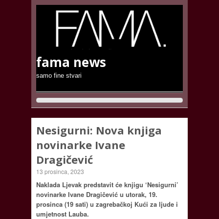
fama news
samo fine stvari
Nesigurni: Nova knjiga
novinarke Ivane
Dragičević
13 prosinca, 2023
Naklada Ljevak predstavit će knjigu ‘Nesigurni’
novinarke Ivane Dragičević u utorak, 19.
prosinca (19 sati) u zagrebačkoj Kući za ljude i
umjetnost Lauba.