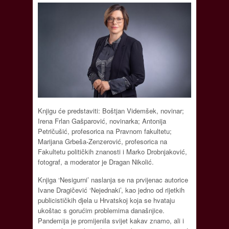
Knjigu će predstaviti: Boštjan Videmšek, novinar;
Irena Frlan Gašparović, novinarka; Antonija
Petričušić, profesorica na Pravnom fakultetu;
Marijana Grbeša-Zenzerović, profesorica na
Fakultetu političkih znanosti i Marko Drobnjaković,
fotograf, a moderator je Dragan Nikolić.
Knjiga ‘Nesigurni’ naslanja se na prvijenac autorice
Ivane Dragičević ‘Nejednaki’, kao jedno od rijetkih
publicističkih djela u Hrvatskoj koja se hvataju
ukoštac s gorućim problemima današnjice.
Pandemija je promijenila svijet kakav znamo, ali i