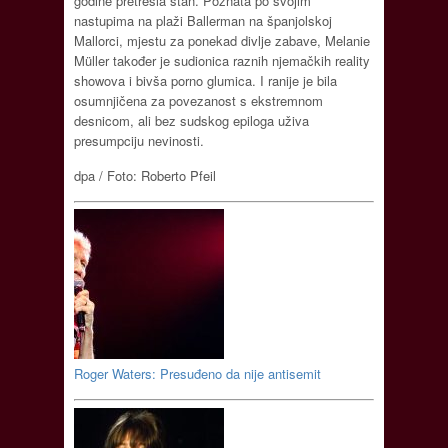
godine pretresla stan. Poznata po svojim
nastupima na plaži Ballerman na španjolskoj
Mallorci, mjestu za ponekad divlje zabave, Melanie
Müller također je sudionica raznih njemačkih reality
showova i bivša porno glumica. I ranije je bila
osumnjičena za povezanost s ekstremnom
desnicom, ali bez sudskog epiloga uživa
presumpciju nevinosti.
dpa / Foto: Roberto Pfeil
Roger Waters: Presuđeno da nije antisemit