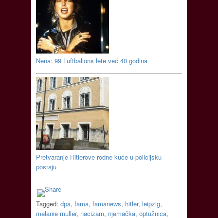
Nena: 99 Luftballons lete već 40 godina
Pretvaranje Hitlerove rodne kuće u policijsku
postaju
Tagged:
dpa
,
fama
,
famanews
,
hitler
,
leipzig
,
melanie muller
,
nacizam
,
njemačka
,
optužnica
,