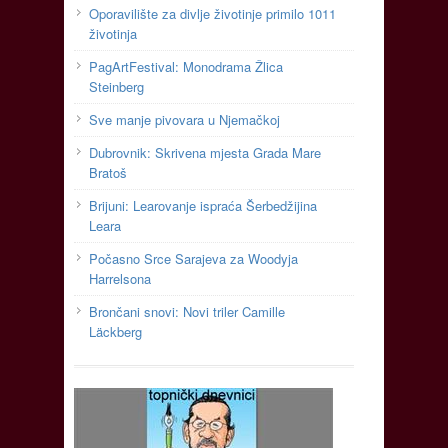
Oporavilište za divlje životinje primilo 1011
životinja
PagArtFestival: Monodrama Žlica
Steinberg
Sve manje pivovara u Njemačkoj
Dubrovnik: Skrivena mjesta Grada Mare
Bratoš
Brijuni: Learovanje ispraća Šerbedžijina
Leara
Počasno Srce Sarajeva za Woodyja
Harrelsona
Brončani snovi: Novi triler Camille
Läckberg