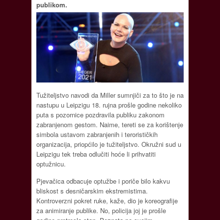
publikom.
Tužiteljstvo navodi da Miller sumnjiči za to što je na
nastupu u Leipzigu 18. rujna prošle godine nekoliko
puta s pozornice pozdravila publiku zakonom
zabranjenom gestom. Naime, tereti se za korištenje
simbola ustavom zabranjenih i terorističkih
organizacija, priopćilo je tužiteljstvo. Okružni sud u
Leipzigu tek treba odlučiti hoće li prihvatiti
optužnicu.
Pjevačica odbacuje optužbe i poriče bilo kakvu
bliskost s desničarskim ekstremistima.
Kontroverzni pokret ruke, kaže, dio je koreografije
za animiranje publike. No, policija joj je prošle