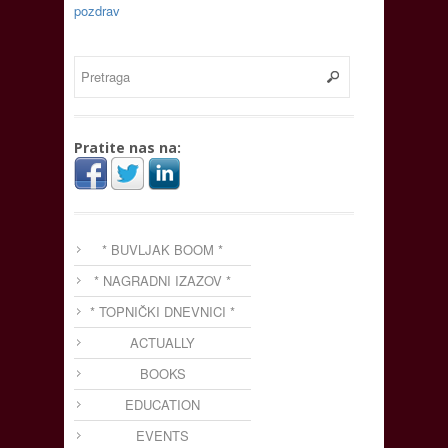
pozdrav
Pratite nas na:
* BUVLJAK BOOM *
* NAGRADNI IZAZOV *
* TOPNIČKI DNEVNICI *
ACTUALLY
BOOKS
EDUCATION
EVENTS