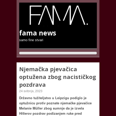
fama news
samo fine stvari
Njemačka pjevačica
optužena zbog nacističkog
pozdrava
24 svibnja, 2023
Državno tužiteljstvo u Leipzigu podiglo je
optužnicu protiv poznate njemačke pjevačice
Melanie Müller zbog sumnje da je izvela
Hitlerov pozdrav podizanjem ruke pred