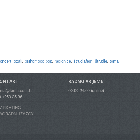
oncert
,
ozalj
,
psihomodo pop
,
radionice
,
štrudlafest
,
štrudle
,
toma
ONTAKT
RADNO VRIJEME
ama@fama.com.hr
00.00-24.00 (online)
91/250 25 36
ARKETING
AGRADNI IZAZOV