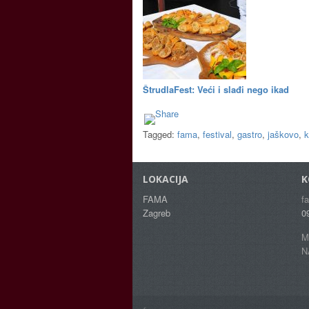
ŠtrudlaFest: Veći i slađi nego ikad
Tagged:
fama
,
festival
,
gastro
,
jaškovo
,
k
LOKACIJA
K
FAMA
f
Zagreb
0
M
N