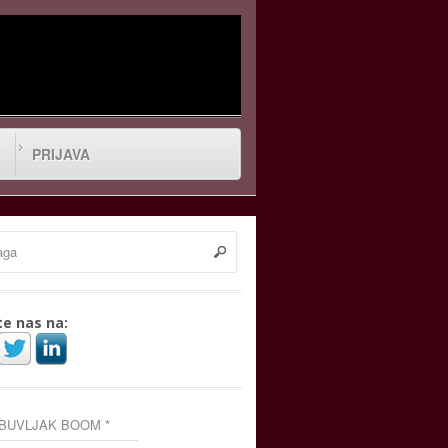
PRIJAVA
te nas na:
 BUVLJAK BOOM *