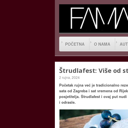
POČETNA
O NAMA
AUT
Štrudlafest: Više od 
2 rujna, 2024
Početak rujna već je tradicionalno rez
sata od Zagreba i sat vremena od Rijeke
posjetitelja. Štrudlafest i ovaj put nud
i odrasle.