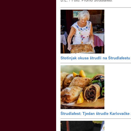
Stotinjak okusa štrudli na Štrudlafestu
Štrudlafest: Tjedan štrudle Karlovačke