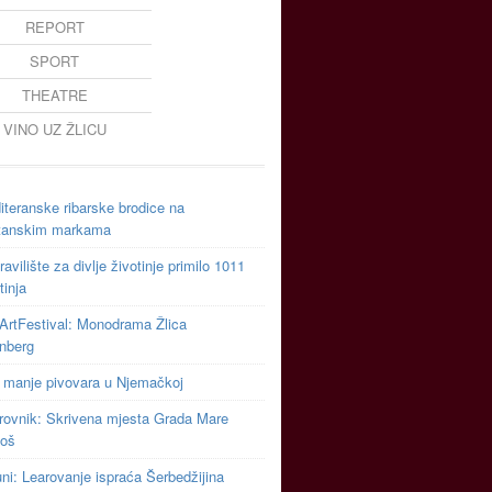
REPORT
SPORT
THEATRE
VINO UZ ŽLICU
teranske ribarske brodice na
tanskim markama
avilište za divlje životinje primilo 1011
tinja
ArtFestival: Monodrama Žlica
inberg
 manje pivovara u Njemačkoj
rovnik: Skrivena mjesta Grada Mare
toš
uni: Learovanje ispraća Šerbedžijina