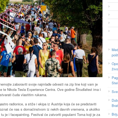
Medi
poš
Opor
živo
Pag
Ste
emojte zaboraviti svoje najmlađe odvesti na zip line koji vam je
ke te Nikola Tesla Experience Centra. Ove godine Štrudlafest ima i
Sve
 stvarati čuda vlastitim rukama.
Dub
astro radionice, a stiže i ekipa iz Austrije koja će se predstaviti
Bra
oznat će nas s domaćinstvom iz nekih davnih vremena, a ukoliko
Brij
 tu je i facepainting. Festival će zatvoriti popularni Toma koji je za