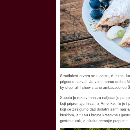
Štrudlafest otvara se u petak, 6. rujna,
prigodno nazvali ‘Ja volim samo (sebe) štr
by step, ali i show zlatne ambasadorice Š
Subota je rezervirana za natjecanje pa se 
koji pripremaju Hrvati iz Amerike. Tu je i
koji će zasigurno dati dodatni šarm najsla
biciklom, a tu su i brojne kreativne i gast
gastro kutak, a nikako nemojte propustiti