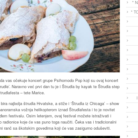
* 
* T
 kada vas očekuje koncert grupe Psihomodo Pop koji su ovaj koncert
udle’. Naravno već prvi dan tu je i Štrudla by kayak te Štrudla step
trudlafesta – tete Marice.
bira najbolja štrudla Hrvatske, a stiže i ‘Štrudla iz Chicaga’ – show
 panoramska vožnja helikopterom iznad Štrudlafesta i to je novitet
đem festivalu. Osim letenjem, ovaj festival možete istraživati i
ro radionice koje će vas puno toga naučiti. Čeka vas i tradicionalni
 ni ranč sa škotskim govedima koji će vas zasigurno oduševiti.