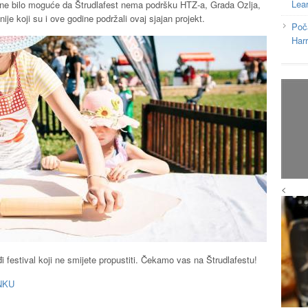
Lea
to ne bilo moguće da Štrudlafest nema podršku HTZ-a, Grada Ozlja,
e koji su i ove godine podržali ovaj sjajan projekt.
Poč
Har
<
i festival koji ne smijete propustiti. Čekamo vas na Štrudlafestu!
NKU