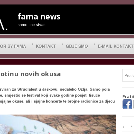
fama news
samo fine stvari
OR BY FAMA
KONTAKT
GDJE SMO
E-MAIL KONTAKT
stotinu novih okusa
erviran za Štrudlafest u Jaškovu, nedaleko Ozlja. Samo pola
, smjestio se festival koji svake godine posjeti tisuće
Prati
i sjajne okuse, ali i sjajne koncerte te brojne radionice za djecu
*