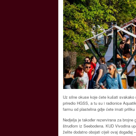
Uz silne okuse koje ćete kušati svakako n
priredio HGSS, a tu su i radionice Aquati
farmu od plastelina gdje ćete imati priliku
Nedjelja je također rezervirana za brojne g
štrudlom iz Seebodena. KUD Vivodina up
želite dodatno obojati cijeli ovaj događaj –