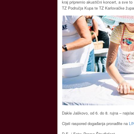
kraj pripremio akustični koncert, a sve 
TZ Područja Kupa te TZ Karlovačke županij
Dakle Jaškovo, od 6. do 8. rujna – najslađ
Cijeli raspored događanja pronađite na
LI
D.E. / Foto: Promo Štrudlafest