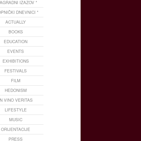
NAGRADNI IZAZOV *
OPNIČKI DNEVNICI *
ACTUALLY
BOOKS
EDUCATION
EVENTS
EXHIBITIONS
FESTIVALS
FILM
HEDONISM
IN VINO VERITAS
LIFESTYLE
MUSIC
ORIJENTACIJE
PRESS