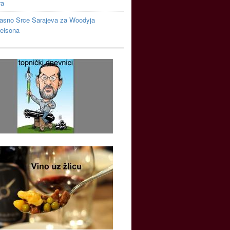
ra
asno Srce Sarajeva za Woodyja
relsona