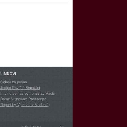
LINKOVI
Oglasi za posao
Josipa Pavičić Berardini
In vino veritas by Tomislav Radić
Damir Vujnovac: Passanger
Report by Vjekoslav Madunić