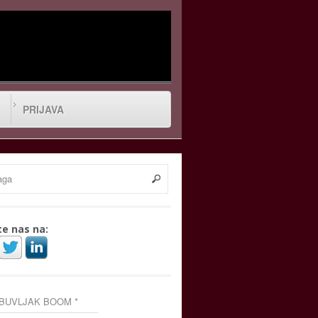
PRIJAVA
te nas na:
 BUVLJAK BOOM *