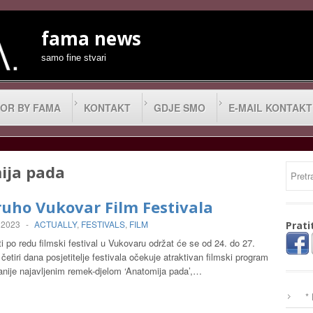
fama news
samo fine stvari
OR BY FAMA
KONTAKT
GDJE SMO
E-MAIL KONTAKT
ija pada
uho Vukovar Film Festivala
 2023
-
ACTUALLY
,
FESTIVALS
,
FILM
Prati
po redu filmski festival u Vukovaru održat će se od 24. do 27.
četiri dana posjetitelje festivala očekuje atraktivan filmski program
anije najavljenim remek-djelom ‘Anatomija pada’,…
*