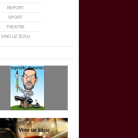
REPORT
SPORT
THEATRE
VINO UZ ŽLICU