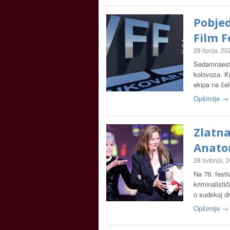
Pobje
Film F
28 lipnja, 20
Sedamnaesti
kolovoza. Kr
ekipa na če
Opširnije →
Zlatn
Anato
28 svibnja, 
Na 76. festi
kriminalistič
o sudskoj dr
Opširnije →