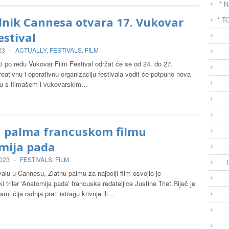
* 
dnik Cannesa otvara 17. Vukovar
* T
estival
23
-
ACTUALLY
,
FESTIVALS
,
FILM
 po redu Vukovar Film Festival održat će se od 24. do 27.
eativnu i operativnu organizaciju festivala vodit će potpuno nova
lu s filmašem i vukovarskim…
a palma francuskom filmu
mija pada
2023
-
FESTIVALS
,
FILM
valu u Cannesu, Zlatnu palmu za najbolji film osvojio je
ki triler ‘Anatomija pada’ francuske redateljice Justine Triet.Riječ je
ami čija radnja prati istragu krivnje ili…