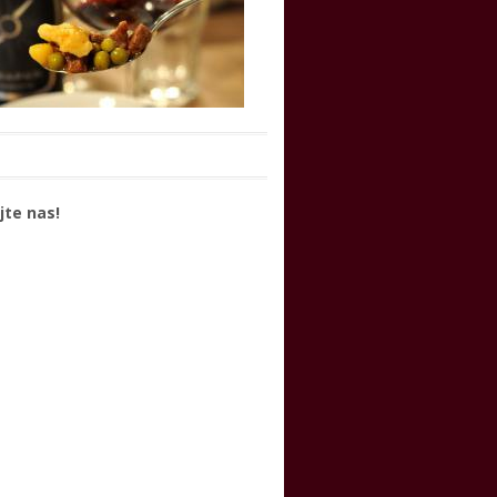
jte nas!