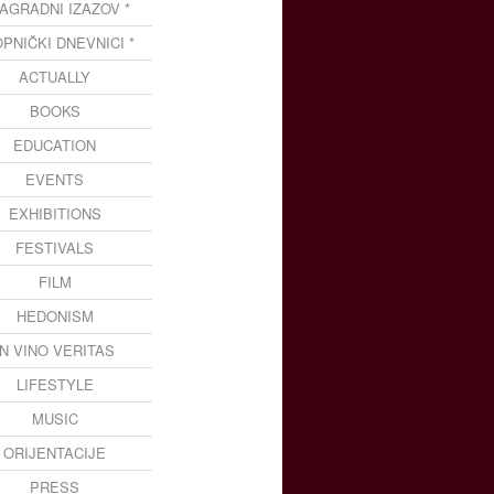
NAGRADNI IZAZOV *
OPNIČKI DNEVNICI *
ACTUALLY
BOOKS
EDUCATION
EVENTS
EXHIBITIONS
FESTIVALS
FILM
HEDONISM
IN VINO VERITAS
LIFESTYLE
MUSIC
ORIJENTACIJE
PRESS