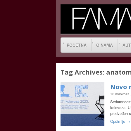
POČETNA
O NAMA
AUT
Tag Archives:
anatom
Novo r
16 kolovoza,
Sedamnaesti 
kolovoza. U 
predvođen r
Opširnije →