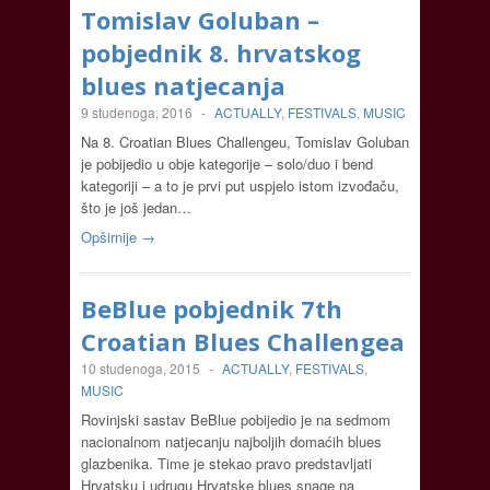
Tomislav Goluban –
pobjednik 8. hrvatskog
blues natjecanja
9 studenoga, 2016
-
ACTUALLY
,
FESTIVALS
,
MUSIC
Na 8. Croatian Blues Challengeu, Tomislav Goluban
je pobijedio u obje kategorije – solo/duo i bend
kategoriji – a to je prvi put uspjelo istom izvođaču,
što je još jedan…
Opširnije →
BeBlue pobjednik 7th
Croatian Blues Challengea
10 studenoga, 2015
-
ACTUALLY
,
FESTIVALS
,
MUSIC
Rovinjski sastav BeBlue pobijedio je na sedmom
nacionalnom natjecanju najboljih domaćih blues
glazbenika. Time je stekao pravo predstavljati
Hrvatsku i udrugu Hrvatske blues snage na