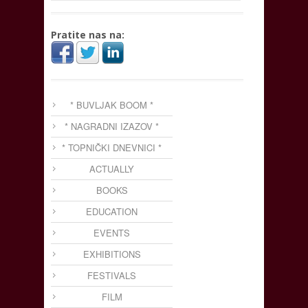
Pratite nas na:
* BUVLJAK BOOM *
* NAGRADNI IZAZOV *
* TOPNIČKI DNEVNICI *
ACTUALLY
BOOKS
EDUCATION
EVENTS
EXHIBITIONS
FESTIVALS
FILM