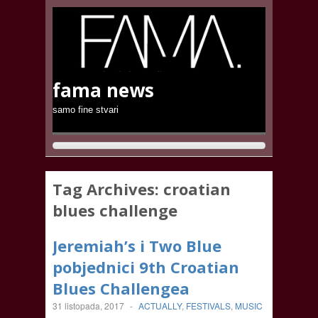
fama news
samo fine stvari
Tag Archives:
croatian
blues challenge
Jeremiah’s i Two Blue
pobjednici 9th Croatian
Blues Challengea
31 listopada, 2017
-
ACTUALLY
,
FESTIVALS
,
MUSIC