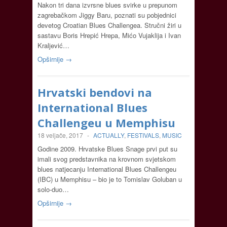
Nakon tri dana izvrsne blues svirke u prepunom
zagrebačkom Jiggy Baru, poznati su pobjednici
devetog Croatian Blues Challengea. Stručni žiri u
sastavu Boris Hrepić Hrepa, Mićo Vujaklija i Ivan
Kraljević…
Opširnije →
Hrvatski bendovi na
International Blues
Challengeu u Memphisu
18 veljače, 2017
-
ACTUALLY
,
FESTIVALS
,
MUSIC
Godine 2009. Hrvatske Blues Snage prvi put su
imali svog predstavnika na krovnom svjetskom
blues natjecanju International Blues Challengeu
(IBC) u Memphisu – bio je to Tomislav Goluban u
solo-duo…
Opširnije →