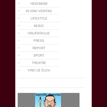
HEDONISM
IN VINO VERITAS
LIFESTYLE
MUSIC
ORIJENTACIJE
PRESS
REPORT
SPORT
THEATRE
VINO UZ ŽLICU