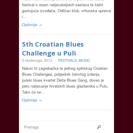
festival s osam natjecateljskih sastava te četiri
gostujuća izvođača. Odličan klub, vrhunska oprema
i…
Opširnije →
5th Croatian Blues
Challenge u Puli
5 studenoga, 2013
-
FESTIVALS
,
MUSIC
Nakon tri zagrebačka te jednog splitskog Croatian
Blues Challengea, pobjednik četvrtog izdanja,
pulski blues kvartet Delta Blues Gang, doveo je
peto natjecanje hrvatskih blues glazbenika u Pulu.
Tako će se…
Opširnije →