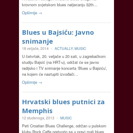
krovnom svjetskom blues natjecanju 32th…
Opširnije →
Blues u Bajsiću: Javno
snimanje
18 veljače, 2014
-
ACTUALLY
,
MUSIC
U četvrtak, 20. veljače u 20 sati, u zagrebačkom
studiju Bajsić (na HRT-u), održat će se javno
radijsko i TV snimanje koncerta ‘Blues u Bajsiću’,
na kojem će nastupiti izvođači…
Opširnije →
Hrvatski blues putnici za
Memphis
12 studenoga, 2013
-
MUSIC
Peti Croatian Blues Challenge, održan u pulskom
klubu Rock Caffe pretvorio se u pravi mali blues