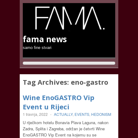
fama news
samo fine stvari
Tag Archives:
eno-gastro
Wine EnoGASTRO Vip
Event u Rijeci
1 travnja, 2022
-
ACTUALLY
,
EVENTS
,
HEDONISM
U riječkom hotelu Bonavia Plava Laguna, nakon
Zadra, Splita i Zagreba, održan je četvrti Wine
EnoGASTRO Vip Event na kojemu su se