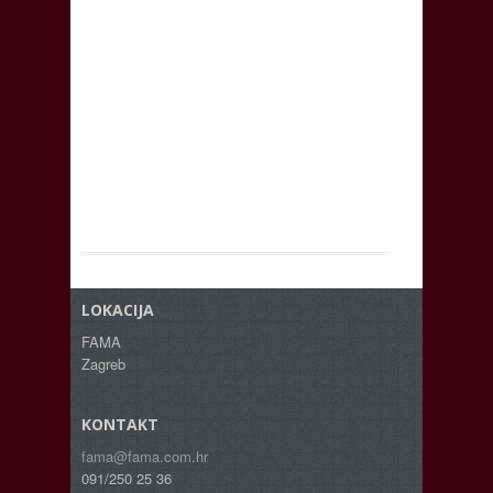
LOKACIJA
FAMA
Zagreb
KONTAKT
fama@fama.com.hr
091/250 25 36