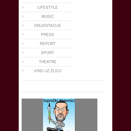
LIFESTYLE
MUSIC
ORIJENTACIJE
PRESS
REPORT
SPORT
THEATRE
VINO UZ ŽLICU