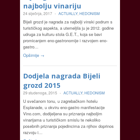
najbolju vinariju
24 siječnja, 2017
-
ACTUALLY
,
HEDONISM
Bijeli grozd je nagrada za najbolji vinski podrum s
turističkog aspekta, a utemeljila ju je 2012. godine
udruga za kulturu stola G.E.T., koja se bavi
promicanjem eno-gastronomije i razvojem eno-
gastro…
Opširnije →
Dodjela nagrada Bijeli
grozd 2015
29 studenoga, 2015
-
ACTUALLY
,
HEDONISM
U svečanom tonu, u zagrebačkom hotelu
Esplanade, u okviru eno-gastro manifestacije
Vino.com, dodijeljena su priznanja najboljim
vinarijama u turističkom smislu te nekoliko
posebnih priznanja pojedincima za njihov doprinos
razvoju i…