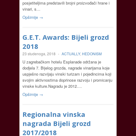
posjetiteljima predstavili brojni proizvođači hrane i
vinari, s…
Opširnije →
G.E.T. Awards: Bijeli grozd
2018
23 studenoga, 2018
-
ACTUALLY
,
HEDONISM
U zagrebačkom hotelu Esplanade održana je
dodjela 7. Bijelog grozda, nagrade vinarijama koje
uspješno razvijaju vinski turizam i pojedincima koji
svojim aktivnostima doprinose razvoju i promicanju
vinske kulture.Nagradu je 2012….
Opširnije →
Regionalna vinska
nagrada Bijeli grozd
2017/2018