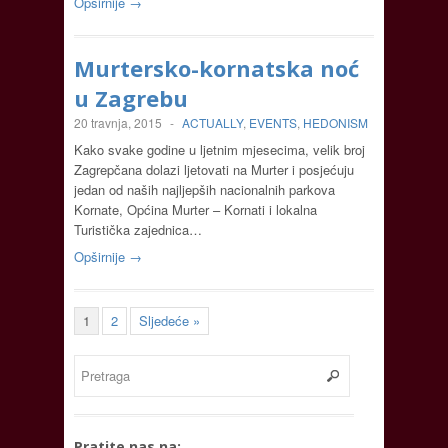
Opširnije →
Murtersko-kornatska noć
u Zagrebu
20 travnja, 2015
-
ACTUALLY
,
EVENTS
,
HEDONISM
Kako svake godine u ljetnim mjesecima, velik broj
Zagrepčana dolazi ljetovati na Murter i posjećuju
jedan od naših najljepših nacionalnih parkova
Kornate, Općina Murter – Kornati i lokalna
Turistička zajednica…
Opširnije →
1
2
Sljedeće »
Pratite nas na: