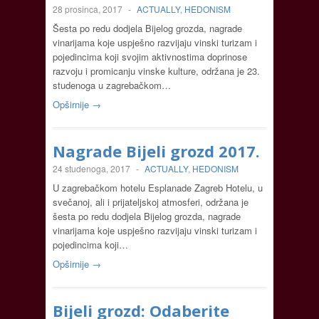
28 prosinca, 2017
-
ACTUALLY
,
HEDONISM
Šesta po redu dodjela Bijelog grozda, nagrade
vinarijama koje uspješno razvijaju vinski turizam i
pojedincima koji svojim aktivnostima doprinose
razvoju i promicanju vinske kulture, održana je 23.
studenoga u zagrebačkom…
Opširnije →
Nagrade Bijeli grozd 2017.
24 studenoga, 2017
-
ACTUALLY
,
HEDONISM
U zagrebačkom hotelu Esplanade Zagreb Hotelu, u
svečanoj, ali i prijateljskoj atmosferi, održana je
šesta po redu dodjela Bijelog grozda, nagrade
vinarijama koje uspješno razvijaju vinski turizam i
pojedincima koji…
Opširnije →
Bijeli grozd: Odaberite