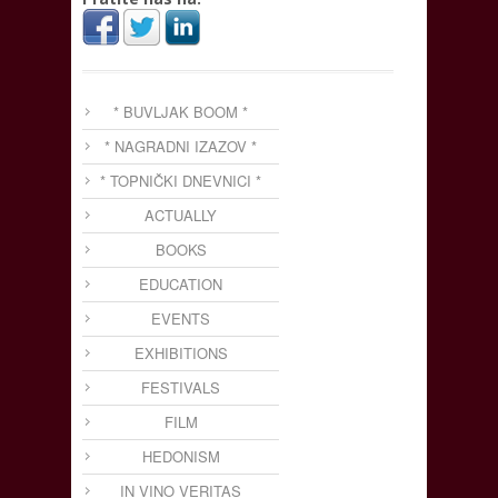
* BUVLJAK BOOM *
* NAGRADNI IZAZOV *
* TOPNIČKI DNEVNICI *
ACTUALLY
BOOKS
EDUCATION
EVENTS
EXHIBITIONS
FESTIVALS
FILM
HEDONISM
IN VINO VERITAS