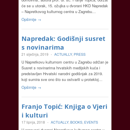
će se u utorak, 15. ožujka u dvorani HKD Napredak
– Napretkovog kulturnog centra u Zagrebu…
Opširnije →
Napredak: Godišnji susret
s novinarima
21 siječnja, 2019
-
ACTUALLY
,
PRESS
U Napretkovu kulturnom centru u Zagrebu održan je
Susret s novinarima hrvatskih medijskih kuća i
predstavljen Hrvatski narodni godišnjak za 2019.
koji sumira sve ono što su ostvarili u protekloj…
Opširnije →
Franjo Topić: Knjiga o Vjeri
i kulturi
17 lipnja, 2018
-
ACTUALLY
,
BOOKS
,
EVENTS
U prepunoj dvorani Napretkova kulturnog centra u