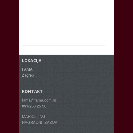
LOKACIJA
FAMA
Zagreb
KONTAKT
fama@fama.com.hr
091/250 25 36
MARKETING
NAGRADNI IZAZOV