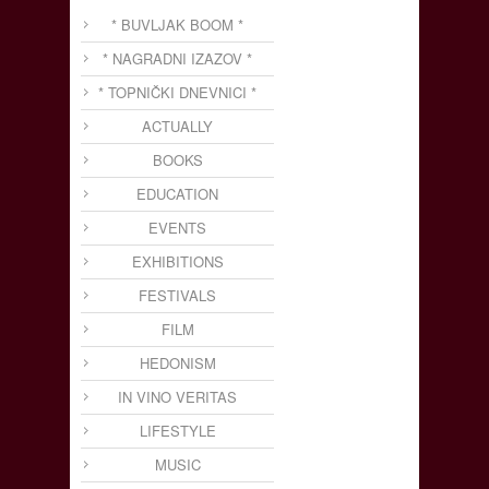
* BUVLJAK BOOM *
* NAGRADNI IZAZOV *
* TOPNIČKI DNEVNICI *
ACTUALLY
BOOKS
EDUCATION
EVENTS
EXHIBITIONS
FESTIVALS
FILM
HEDONISM
IN VINO VERITAS
LIFESTYLE
MUSIC