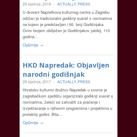
26 siječnja, 2018
-
ACTUALLY
,
PRESS
U dvorani Napretkova kulturnog centra u Zagrebu
održan je tradicionalni godišnji susret s novinarima
na kojem je predstavljen i 65. broj Godišnjaka.
Ovim brojem obilježen je Godišnjakov jubilej, 110
godina…
Opširnije →
HKD Napredak: Objavljen
narodni godišnjak
28 siječnja, 2017
-
ACTUALLY
,
PRESS
Hrvatsko kulturno društvo Napredak u svome je
zagrebačkom sjedištu organiziralo godišnji susret s
novinarima, želeći se zahvaliti za praćenje i
izvještavanje o njihovim programima i projektima u
protekloj godini. Bila…
Opširnije →