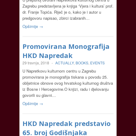
Zagrebu predstavljena je knjiga ‘Vjera i kultura’ prof.
dr. Franje Topića. Riječ je o, kako je i autor u
predgovoru napisao, zbirci izabranih…
Opširnije →
Promovirana Monografija
HKD Napredak
29 travnja, 2018
-
ACTUALLY
,
BOOKS
,
EVENTS
U Napretkovu kulturnom centru u Zagrebu
promovirana je monografija tiskana u povodu 25.
obljetnice obnove ovog hrvatskog kulturnog društva
iz Bosne i Hercegovine.O knjizi, radu i djelovanju
govorili su glavni…
Opširnije →
HKD Napredak predstavio
65. broj Godišnjaka