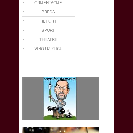
ORIJENTACIJE
PRESS
REPORT
SPORT
THEATRE
VINO UZ ŽLICU
<