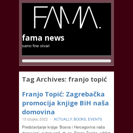
fama news
samo fine stvari
Tag Archives:
franjo topić
Franjo Topić: Zagrebačka
promocija knjige BiH naša
domovina
13 ožujka, 2022
-
ACTUALLY
,
BOOKS
,
EVENTS
Predstavljanje knjige ‘Bosna i Hercegovina naša
domovina’, autora prof. dr. sc. Franje Topića, održat