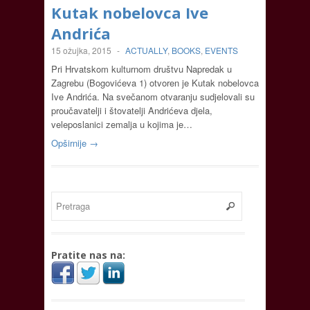
Kutak nobelovca Ive
Andrića
15 ožujka, 2015
-
ACTUALLY
,
BOOKS
,
EVENTS
Pri Hrvatskom kulturnom društvu Napredak u
Zagrebu (Bogovićeva 1) otvoren je Kutak nobelovca
Ive Andrića. Na svečanom otvaranju sudjelovali su
proučavatelji i štovatelji Andrićeva djela,
veleposlanici zemalja u kojima je…
Opširnije →
Pratite nas na: