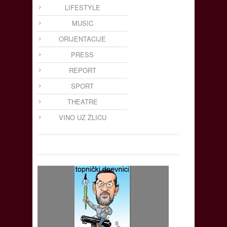
LIFESTYLE
MUSIC
ORIJENTACIJE
PRESS
REPORT
SPORT
THEATRE
VINO UZ ŽLICU