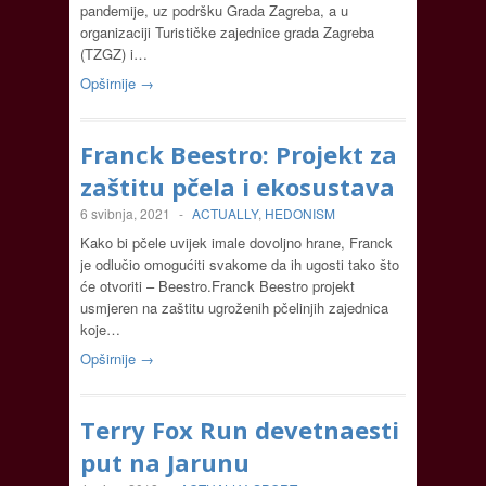
pandemije, uz podršku Grada Zagreba, a u
organizaciji Turističke zajednice grada Zagreba
(TZGZ) i…
Opširnije →
Franck Beestro: Projekt za
zaštitu pčela i ekosustava
6 svibnja, 2021
-
ACTUALLY
,
HEDONISM
Kako bi pčele uvijek imale dovoljno hrane, Franck
je odlučio omogućiti svakome da ih ugosti tako što
će otvoriti – Beestro.Franck Beestro projekt
usmjeren na zaštitu ugroženih pčelinjih zajednica
koje…
Opširnije →
Terry Fox Run devetnaesti
put na Jarunu