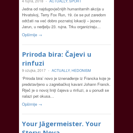
4 rujna, 2018
-
ACTUALLY
,
SPORT
Jedna od najdugovječnijih humanitarnih akcija u
Hrvatskoj, Terry Fox Run, 19. će se put zaredom
održati na već dobro poznatoj lokaciji – jezeru
Jarun, u nedjelju 23. rujna. Trku organiziraju…
Opširnije →
Priroda bira: Čajevi u
rinfuzi
9 ožujka, 2017
-
ACTUALLY
,
HEDONISM
‘Priroda bira’ novo je iznenađenje iz Francka koje je
predstavljeno u zagrebačkoj kavani Johann Franck.
Riječ je o novoj liniji čajeva u rinfuzi, a u ponudi se
nalazi pet okusa…
Opširnije →
Your Jägermeister. Your
Story: Nova