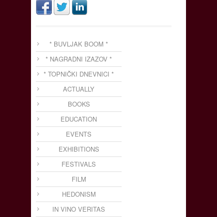
* BUVLJAK BOOM *
* NAGRADNI IZAZOV *
* TOPNIČKI DNEVNICI *
ACTUALLY
BOOKS
EDUCATION
EVENTS
EXHIBITIONS
FESTIVALS
FILM
HEDONISM
IN VINO VERITAS