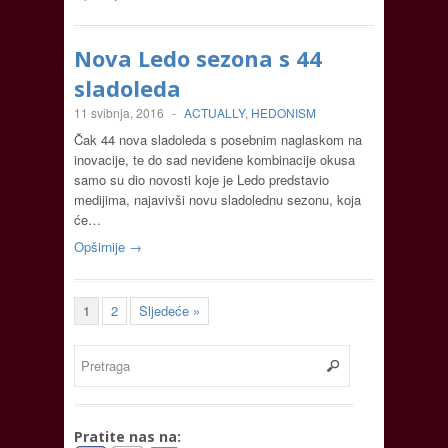
Nova Ledo sezona s 44
sladoleda
11 svibnja, 2016
-
ACTUALLY
,
HEDONISM
Čak 44 nova sladoleda s posebnim naglaskom na
inovacije, te do sad neviđene kombinacije okusa
samo su dio novosti koje je Ledo predstavio
medijima, najavivši novu sladolednu sezonu, koja
će…
Opširnije →
1
2
Sljedeće »
Pratite nas na: