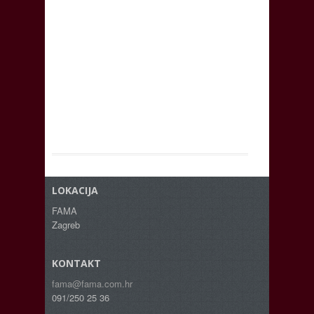
LOKACIJA
FAMA
Zagreb
KONTAKT
fama@fama.com.hr
091/250 25 36