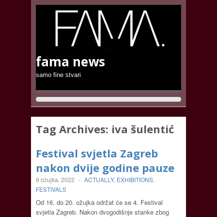
fama news
samo fine stvari
Tag Archives:
iva šulentić
Festival svjetla Zagreb
nakon dvije godine pauze
9 ožujka, 2022
-
ACTUALLY
,
EXHIBITIONS
,
FESTIVALS
Od 16. do 20. ožujka održat će se 4. Festival
svjetla Zagreb. Nakon dvogodišnje stanke zbog