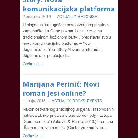
komunikacijska platforma
2 prosinca, 2016
-
ACTUALLY
,
HEDONISM
U blagdanskom ugođaju novootvorenog prostora
zagrebačke La Grme poznati biljni liker je na
tradicionalnom božićnom partyju predstavio svoju
novu komunikacijsku platformu – Your
Jägermeister. Your Story.Novom platformom
Jägermeister poručuje da…
Opširnije →
Marijana Perinić: Novi
roman Jesi online?
1 lipnja, 2016
-
ACTUALLY
,
BOOKS
,
EVENTS
Nakon ostvarenog značajnog uspjeha i rasprodanih
naklada zbirke priča sa stand up comedy nastupa
‘Gore ne može’ (Vuković & Runjić, 2010.) i romana
‘Šaka suza, vrića smija’ (Centar za kreativno…
Opširnije →