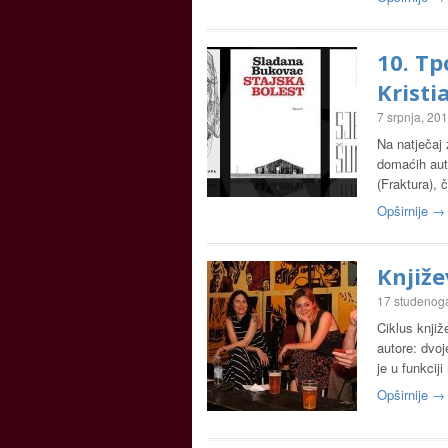
10. Tp
Krist
7 srpnja, 20
Na natječaj 
domaćih auto
(Fraktura), 
Opširnije →
Knjiže
17 studenog
Ciklus knjiž
autore: dvoj
je u funkcij
Opširnije →