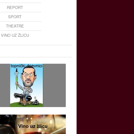
REPORT
SPORT
THEATRE
VINO UZ ŽLICU