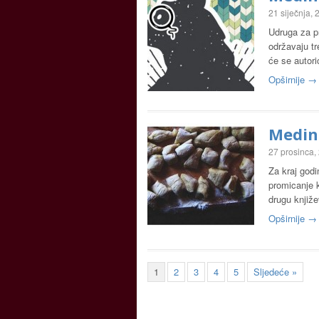
21 siječnja,
Udruga za pr
održavaju tr
će se autor
Opširnije →
Medina
27 prosinca,
Za kraj god
promicanje k
drugu knjiže
Opširnije →
1
2
3
4
5
Sljedeće »