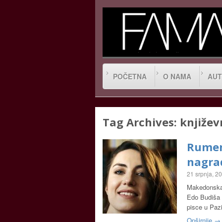
POČETNA
O NAMA
AUT
Tag Archives:
književ
Rumen
nagra
21 srpnja, 2
Makedonska 
Edo Budiša z
pisce u Paz
Opširnije →