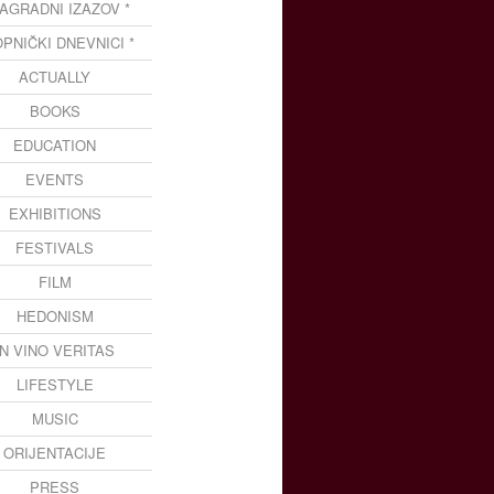
NAGRADNI IZAZOV *
OPNIČKI DNEVNICI *
ACTUALLY
BOOKS
EDUCATION
EVENTS
EXHIBITIONS
FESTIVALS
FILM
HEDONISM
IN VINO VERITAS
LIFESTYLE
MUSIC
ORIJENTACIJE
PRESS