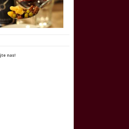
jte nas!