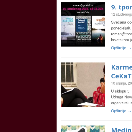
9. tpo
12 studenog
Svečana dod
ponedjeljak
roman@tport
hrvatskom j
Opširnije →
Karmel
CeKaT
10 srpnja, 2
U sklopu 5. 
Udruga Nova
organiziral
Opširnije →
Medina