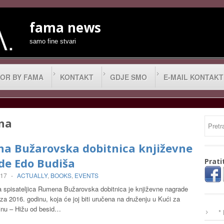
fama news
samo fine stvari
OR BY FAMA
KONTAKT
GDJE SMO
E-MAIL KONTAKT
na
a Bužarovska dobitnica književne
de Edo Budiša
Prati
017
-
ACTUALLY
,
BOOKS
,
EVENTS
spisateljica Rumena Bužarovska dobitnica je književne nagrade
a 2016. godinu, koja će joj biti uručena na druženju u Kući za
inu – Hižu od besid…
*