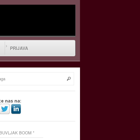
PRIJAVA
te nas na:
 BUVLJAK BOOM *