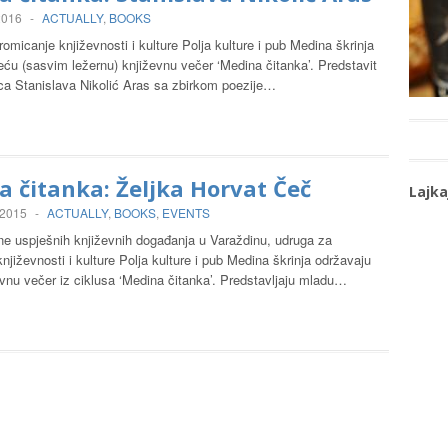
 2016
-
ACTUALLY
,
BOOKS
omicanje književnosti i kulture Polja kulture i pub Medina škrinja
eću (sasvim ležernu) književnu večer ‘Medina čitanka’. Predstavit
ica Stanislava Nikolić Aras sa zbirkom poezije…
 čitanka: Željka Horvat Čeč
Lajka
 2015
-
ACTUALLY
,
BOOKS
,
EVENTS
ine uspješnih književnih događanja u Varaždinu, udruga za
njiževnosti i kulture Polja kulture i pub Medina škrinja održavaju
vnu večer iz ciklusa ‘Medina čitanka’. Predstavljaju mladu…