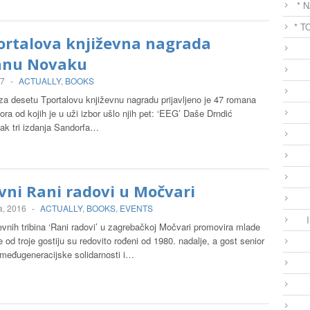
* 
* T
ortalova književna nagrada
ianu Novaku
17
-
ACTUALLY
,
BOOKS
za desetu Tportalovu književnu nagradu prijavljeno je 47 romana
ra od kojih je u uži izbor ušlo njih pet: ‘EEG’ Daše Drndić
čak tri izdanja Sandorfa…
vni Rani radovi u Močvari
a, 2016
-
ACTUALLY
,
BOOKS
,
EVENTS
evnih tribina ‘Rani radovi’ u zagrebačkoj Močvari promovira mlade
e od troje gostiju su redovito rođeni od 1980. nadalje, a gost senior
i međugeneracijske solidarnosti i…