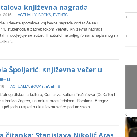
rtalova književna nagrada
a, 2016
-
ACTUALLY
,
BOOKS
,
EVENTS
jelu devete tportalove književne nagrade održat će se u
, 14. studenoga u zagrebačkom Velvetu.Književna nagrada
al.hr
dodjeljuje se autoru ili autorici najboljeg romana napisanog na
eziku i…
a Špoljarić: Književna večer u
e-u
016
-
ACTUALLY
,
BOOKS
,
EVENTS
Ljetnog diskonta kulture, Centar za kulturu Trešnjevka (CeKaTe) i
 stranica Zagreb, na čelu s predsjednicom Rominom Bengez,
i su još jednu uspješnu književnu večer pod nazivom…
<
 čitanka: Stanislava Nikolić Aras