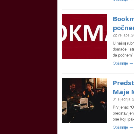
Bookm
počn
22 veljače, 
U našoj rub
domaće i str
da počnem’ 
Opširnije →
Preds
Maje 
31 siječnja,
Prvijenac ‘O
predstavlje
one koji ipa
Opširnije →