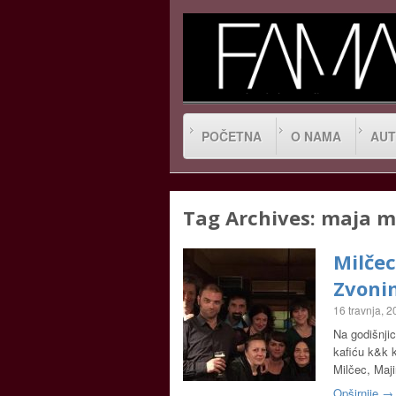
POČETNA
O NAMA
AUT
Tag Archives:
maja m
Milče
Zvoni
16 travnja, 
Na godišnjic
kafiću k&k ka
Milčec, Maj
Opširnije →