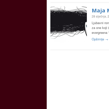
Maja 
28 siječnja,
Ljubavni rom
za one koji 
evergreena 
Opširnije →