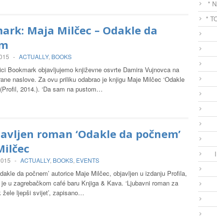
* 
* T
ark: Maja Milčec – Odakle da
em
2015
-
ACTUALLY
,
BOOKS
rici Bookmark objavljujemo književne osvrte Damira Vujnovca na
ane naslove. Za ovu priliku odabrao je knjigu Maje Milčec ‘Odakle
(Profil, 2014.). ‘Da sam na pustom…
tavljen roman ‘Odakle da počnem’
Milčec
 2015
-
ACTUALLY
,
BOOKS
,
EVENTS
dakle da počnem’ autorice Maje Milčec, objavljen u izdanju Profila,
n je u zagrebačkom café baru Knjiga & Kava. ‘Ljubavni roman za
k žele ljepši svijet’, zapisano…