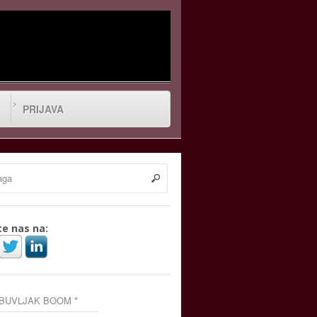
PRIJAVA
te nas na:
 BUVLJAK BOOM *