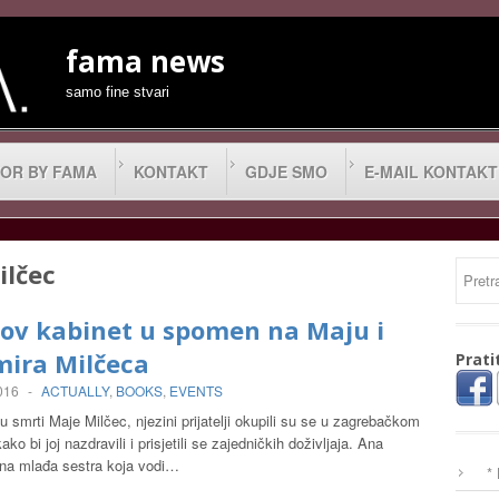
fama news
samo fine stvari
OR BY FAMA
KONTAKT
GDJE SMO
E-MAIL KONTAKT
ilčec
cov kabinet u spomen na Maju i
mira Milčeca
Prati
2016
-
ACTUALLY
,
BOOKS
,
EVENTS
u smrti Maje Milčec, njezini prijatelji okupili su se u zagrebačkom
ko bi joj nazdravili i prisjetili se zajedničkih doživljaja. Ana
ina mlađa sestra koja vodi…
*