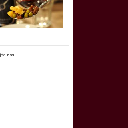
jte nas!