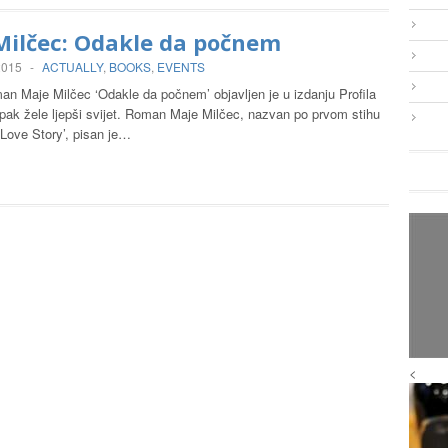
Milčec: Odakle da počnem
 2015
-
ACTUALLY
,
BOOKS
,
EVENTS
an Maje Milčec ‘Odakle da počnem’ objavljen je u izdanju Profila
ipak žele ljepši svijet. Roman Maje Milčec, nazvan po prvom stihu
‘Love Story’, pisan je…
<