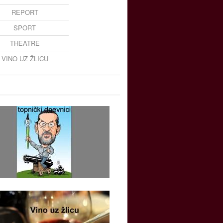
REPORT
SPORT
THEATRE
VINO UZ ŽLICU