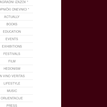
NAGRADNI IZAZOV *
OPNIČKI DNEVNICI *
ACTUALLY
BOOKS
EDUCATION
EVENTS
EXHIBITIONS
FESTIVALS
FILM
HEDONISM
IN VINO VERITAS
LIFESTYLE
MUSIC
ORIJENTACIJE
PRESS