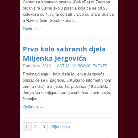
Centar za kreativno pisanje (CeKaPe) iz Zagreba
organizira Ljetnu školu pisanja koja će se od 25.
kolovoza do 1. rujna održati u Dvorcu Stara Sušica
u Ravnoj Gori (Gorski kotar)….
Opširnije →
Prvo kolo sabranih djela
Miljenka Jergovića
7 prosinca, 2018
-
ACTUALLY
,
BOOKS
,
EVENTS
Predstavljanje I. kola djela Miljenka Jergovića
održat će se u Zagrebu, u Kulturno informativnom
centru (KIC), u srijedu, 12. prosinca (19 sati).Uz
Jergovića o knjigama će govoriti Ivan Lovrenović,
Nebojša…
Opširnije →
1
2
3
Sljedeće »