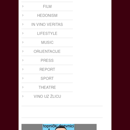
FILM
HEDONISM
IN VINO VERITAS
LIFESTYLE
MUSIC
ORIJENTACIJE
PRESS
REPORT
SPORT
THEATRE
VINO UZ ŽLICU