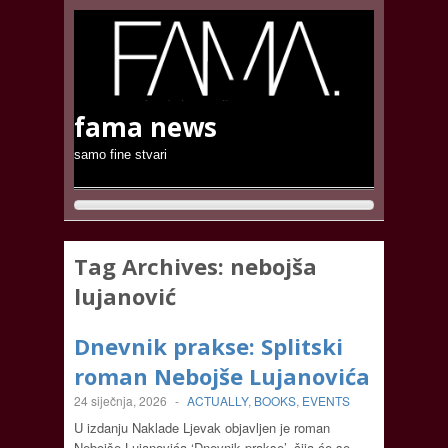
fama news
samo fine stvari
Tag Archives:
nebojša
lujanović
Dnevnik prakse: Splitski
roman Nebojše Lujanovića
24 siječnja, 2026
-
ACTUALLY
,
BOOKS
,
EVENTS
U izdanju Naklade Ljevak objavljen je roman
Nebojše Lujanovića ‘Dnevnik prakse’, čija će se