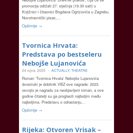
promocija održati 27. siječnja (19.30 sati) u
Knjižnici i čitaonici Bogdana Ogrizovića u Zagrebu.
Novotravnički pisac,…
Opširnije →
Tvornica Hrvata:
Predstava po bestseleru
Nebojše Lujanovića
24 rujna, 2025
-
ACTUALLY
,
THEATRE
Roman ‘Tvornica Hrvata’ Nebojše Lujanovića
dvostruki je dobitnik VBZ-ove nagrade: 2023.
osvojio je nagradu za neobjavljeni roman, a ove
godine čitatelji su ga proglasili najboljim među
najboljima. Predstavu o odrastanju…
Opširnije →
Rijeka: Otvoren Vrisak –