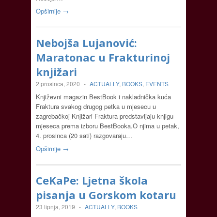
Opširnije →
Nebojša Lujanović:
Maratonac u Frakturinoj
knjižari
2 prosinca, 2020
-
ACTUALLY
,
BOOKS
,
EVENTS
Književni magazin BestBook i nakladnička kuća
Fraktura svakog drugog petka u mjesecu u
zagrebačkoj Knjižari Fraktura predstavljaju knjigu
mjeseca prema izboru BestBooka.O njima u petak,
4. prosinca (20 sati) razgovaraju…
Opširnije →
CeKaPe: Ljetna škola
pisanja u Gorskom kotaru
23 lipnja, 2019
-
ACTUALLY
,
BOOKS