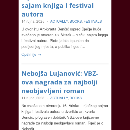
sajam knjiga i festival
autora
14 rujna, 2025
-
ACTUALLY
,
BOOKS
,
FESTIVALS
U dvorištu Art-kvarta Benčić ispred Dječje kuće
svečano je otvoren 18. Vrisak – riječki sajam knjiga
i festival autora. Plato je bio ispunjen do
posljednjeg mjesta, a publika i gosti…
Opširnije →
Nebojša Lujanović: VBZ-
ova nagrada za najbolji
neobjavljeni roman
11 rujna, 2023
-
ACTUALLY
,
BOOKS
Na svečanom otvorenju 16. Vriska – riječkog sajma
knjiga i festivala autora u dvorištu art kvarta
Benčić, proglašen dobitnik VBZ-ove književne
nagrade za najbolji neobjavljeni roman. Riječ je o
Nebojši…