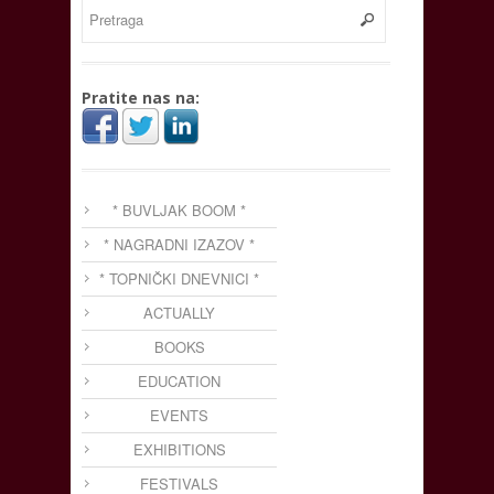
Pratite nas na:
* BUVLJAK BOOM *
* NAGRADNI IZAZOV *
* TOPNIČKI DNEVNICI *
ACTUALLY
BOOKS
EDUCATION
EVENTS
EXHIBITIONS
FESTIVALS