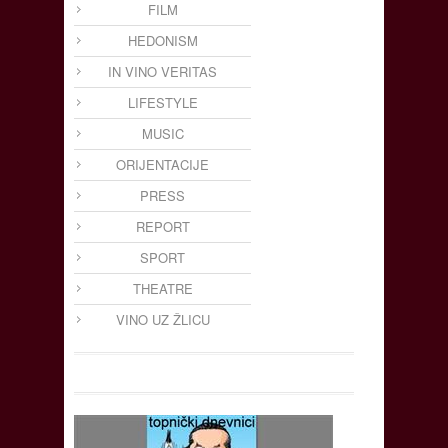
FILM
HEDONISM
IN VINO VERITAS
LIFESTYLE
MUSIC
ORIJENTACIJE
PRESS
REPORT
SPORT
THEATRE
VINO UZ ŽLICU