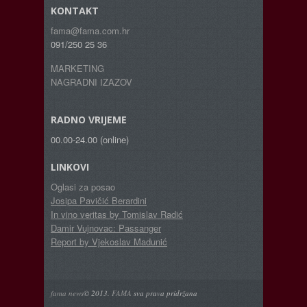
KONTAKT
fama@fama.com.hr
091/250 25 36
MARKETING
NAGRADNI IZAZOV
RADNO VRIJEME
00.00-24.00 (online)
LINKOVI
Oglasi za posao
Josipa Pavičić Berardini
In vino veritas by Tomislav Radić
Damir Vujnovac: Passanger
Report by Vjekoslav Madunić
fama news
© 2013.
FAMA
sva prava pridržana