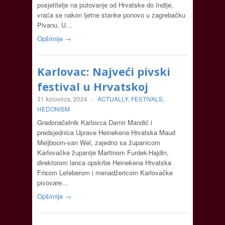
posjetitelje na putovanje od Hrvatske do Indije,
vraća se nakon ljetne stanke ponovo u zagrebačku
Pivanu. U…
Opširnije →
Karlovac: Najveći pivski
festival u Hrvatskoj
31 kolovoza, 2024
-
ACTUALLY
,
FESTIVALS
,
HEDONISM
Gradonačelnik Karlovca Damir Mandić i
predsjednica Uprave Heinekena Hrvatska Maud
Meijboom-van Wel, zajedno sa županicom
Karlovačke županije Martinom Furdek-Hajdin,
direktorom lanca opskrbe Heinekena Hrvatska
Frisom Lefeberom i menadžericom Karlovačke
pivovare…
Opširnije →