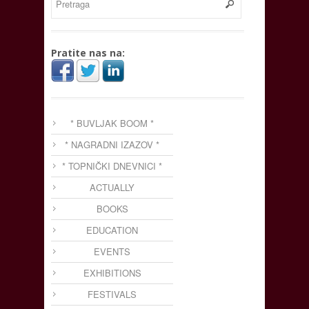
Pratite nas na:
* BUVLJAK BOOM *
* NAGRADNI IZAZOV *
* TOPNIČKI DNEVNICI *
ACTUALLY
BOOKS
EDUCATION
EVENTS
EXHIBITIONS
FESTIVALS