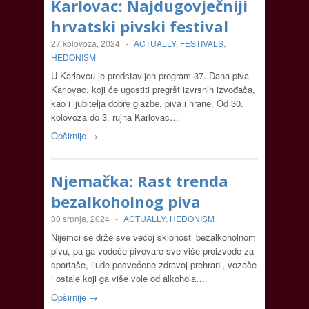
Karlovac: Najdugovječniji
hrvatski pivski festival
27 kolovoza, 2024
-
ACTUALLY
,
FESTIVALS
,
HEDONISM
U Karlovcu je predstavljen program 37. Dana piva
Karlovac, koji će ugostiti pregršt izvrsnih izvođača,
kao i ljubitelja dobre glazbe, piva i hrane. Od 30.
kolovoza do 3. rujna Karlovac…
Opširnije →
Njemačka: Rast trenda
bezalkoholnog piva
30 srpnja, 2024
-
ACTUALLY
,
HEDONISM
Nijemci se drže sve većoj sklonosti bezalkoholnom
pivu, pa ga vodeće pivovare sve više proizvode za
sportaše, ljude posvećene zdravoj prehrani, vozače
i ostale koji ga više vole od alkohola….
Opširnije →