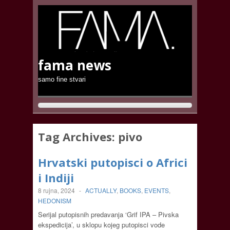
fama news
samo fine stvari
Tag Archives:
pivo
Hrvatski putopisci o Africi
i Indiji
8 rujna, 2024
-
ACTUALLY
,
BOOKS
,
EVENTS
,
HEDONISM
Serijal putopisnih predavanja ‘Grif IPA – Pivska
ekspedicija’, u sklopu kojeg putopisci vode