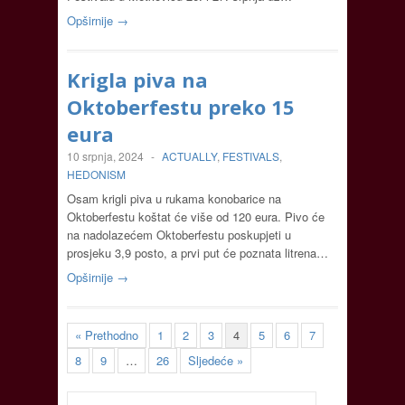
Opširnije →
Krigla piva na
Oktoberfestu preko 15
eura
10 srpnja, 2024
-
ACTUALLY
,
FESTIVALS
,
HEDONISM
Osam krigli piva u rukama konobarice na
Oktoberfestu koštat će više od 120 eura. Pivo će
na nadolazećem Oktoberfestu poskupjeti u
prosjeku 3,9 posto, a prvi put će poznata litrena…
Opširnije →
« Prethodno
1
2
3
4
5
6
7
8
9
…
26
Sljedeće »