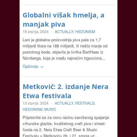
Globalni višak hmelja, a
manjak piva
16 srpnja, 2024
-
ACTUALLY
,
HEDONISM
Lani je globalna proizvodnja piva pala za 1,7
milijardi litara na 188 milijardi, ili nešto manje od
postotnog boda, objavila je tvrtka BartHaas iz
Nürnberga, koja je među najvećim trgovcima…
Opširnije →
Metković: 2. izdanje Nera
Etwa festivala
13 srpnja, 2024
-
ACTUALLY
,
FESTIVALS
,
HEDONISM
,
MUSIC
Pripremite se za novu razinu savršenog spajanja
vrhunske glazbe, kvalitetnog craft piva i street-
fooda na 2. Nera Etwa Craft Beer & Music
Festivalu u Metkoviću 26. i 27. srpnja uz…