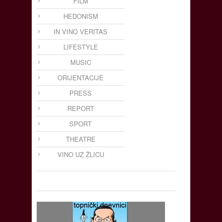
FILM
HEDONISM
IN VINO VERITAS
LIFESTYLE
MUSIC
ORIJENTACIJE
PRESS
REPORT
SPORT
THEATRE
VINO UZ ŽLICU