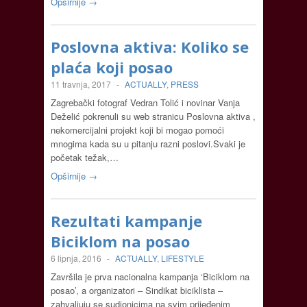
Opširnije →
Poslovna aktiva: Koliko se
plaća koji posao
11 travnja, 2017
-
ACTUALLY
,
PRESS
Zagrebački fotograf Vedran Tolić i novinar Vanja
Deželić pokrenuli su web stranicu Poslovna aktiva ,
nekomercijalni projekt koji bi mogao pomoći
mnogima kada su u pitanju razni poslovi.Svaki je
početak težak,…
Opširnije →
Rezultati kampanje
Biciklom na posao
6 lipnja, 2016
-
ACTUALLY
,
LIFESTYLE
Završila je prva nacionalna kampanja ‘Biciklom na
posao’, a organizatori – Sindikat biciklista –
zahvaljuju se sudionicima na svim prijeđenim