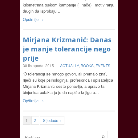
kilometrima tijekom kampanje (i inače) i motiviranju
drugih da isprobaju…
Opširnije →
Mirjana Krizmanić: Danas
je manje tolerancije nego
prije
30 listopada, 2015
-
ACTUALLY
,
BOOKS
,
EVENTS
‘O toleranciji se mnogo govori, ali premalo zna’,
riječi su koje psihologinja, profesorica i spisateljica
Mirjana Krizmanić često ponavlja, a upravo ta
činjenica potakla ju je da napiše knjigu o…
Opširnije →
1
2
Sljedeće »