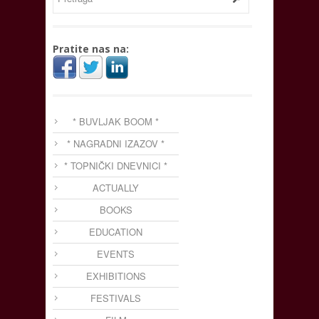
Pratite nas na:
* BUVLJAK BOOM *
* NAGRADNI IZAZOV *
* TOPNIČKI DNEVNICI *
ACTUALLY
BOOKS
EDUCATION
EVENTS
EXHIBITIONS
FESTIVALS