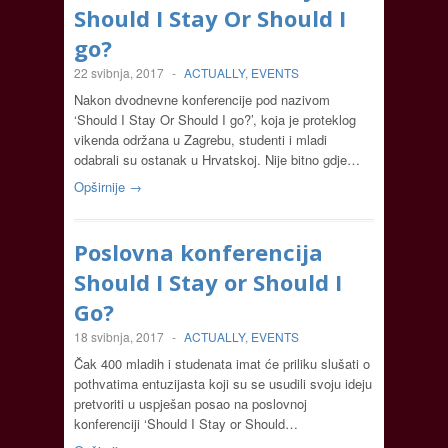
Should I Stay Or Should I
go?
22 svibnja, 2017
-
ACTUALLY
,
EVENTS
Nakon dvodnevne konferencije pod nazivom
‘Should I Stay Or Should I go?’, koja je proteklog
vikenda održana u Zagrebu, studenti i mladi
odabrali su ostanak u Hrvatskoj. Nije bitno gdje…
Opširnije →
Poslovna konferencija
Should I Stay or Should I
Go?
18 svibnja, 2017
-
ACTUALLY
,
EVENTS
Čak 400 mladih i studenata imat će priliku slušati o
pothvatima entuzijasta koji su se usudili svoju ideju
pretvoriti u uspješan posao na poslovnoj
konferenciji ‘Should I Stay or Should…