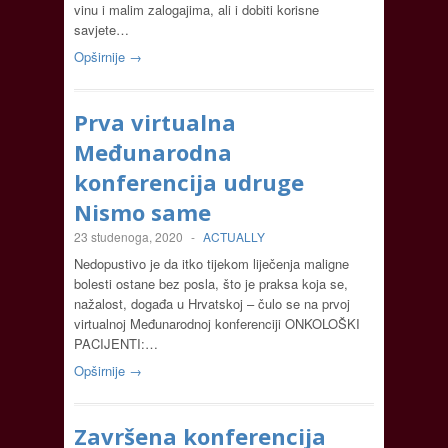
vinu i malim zalogajima, ali i dobiti korisne
savjete…
Opširnije →
Prva virtualna
Međunarodna
konferencija udruge
Nismo same
23 studenoga, 2020
-
ACTUALLY
Nedopustivo je da itko tijekom liječenja maligne
bolesti ostane bez posla, što je praksa koja se,
nažalost, događa u Hrvatskoj – čulo se na prvoj
virtualnoj Međunarodnoj konferenciji ONKOLOŠKI
PACIJENTI:…
Opširnije →
Završena konferencija