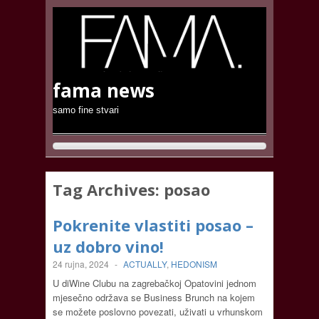
fama news
samo fine stvari
Tag Archives:
posao
Pokrenite vlastiti posao –
uz dobro vino!
24 rujna, 2024
-
ACTUALLY
,
HEDONISM
U diWine Clubu na zagrebačkoj Opatovini jednom
mjesečno održava se Business Brunch na kojem
se možete poslovno povezati, uživati u vrhunskom