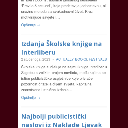
‘Pravilo 5 sekundi’, koja predstavlja jednostavnu, ali
snažnu metodu za svakodnevni život. Kroz
motivirajuće savjete i…
Opširnije →
Izdanja Školske knjige na
Interliberu
2 studenoga, 2023
-
ACTUALLY
,
BOOKS
,
FESTIVALS
Školska knjiga sudjeluje na sajmu knjiga Interliber u
Zagrebu s velikim brojem noviteta, među kojima se
ističu publicističke uspješnice koje privlače
pozornost čitatelja diljem svijeta, kapitalna
znanstvena i stručna izdanja…
Opširnije →
Najbolji publicistički
naslovi iz Naklade Ljevak