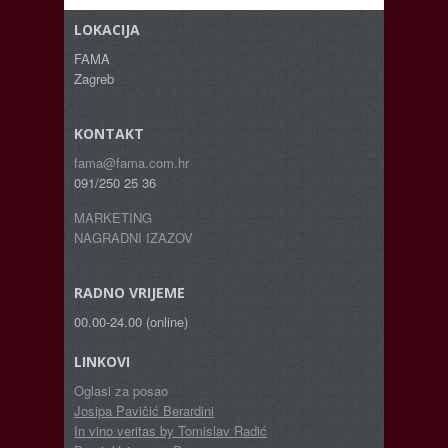
LOKACIJA
FAMA
Zagreb
KONTAKT
fama@fama.com.hr
091/250 25 36
MARKETING
NAGRADNI IZAZOV
RADNO VRIJEME
00.00-24.00 (online)
LINKOVI
Oglasi za posao
Josipa Pavičić Berardini
In vino veritas by Tomislav Radić