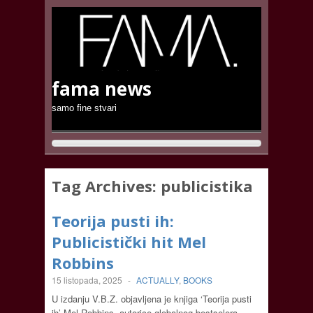
fama news
samo fine stvari
Tag Archives:
publicistika
Teorija pusti ih:
Publicistički hit Mel
Robbins
15 listopada, 2025
-
ACTUALLY
,
BOOKS
U izdanju V.B.Z. objavljena je knjiga ‘Teorija pusti
ih’ Mel Robbins, autorice globalnog bestselera