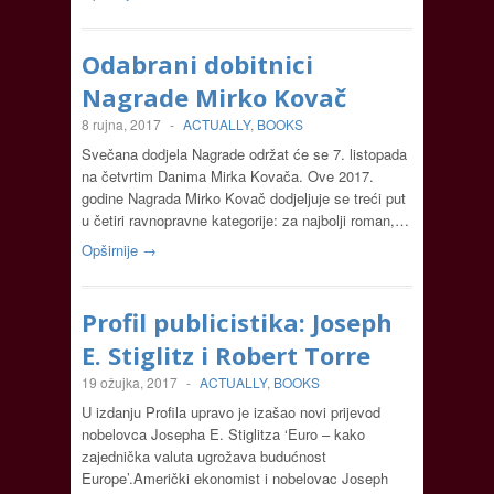
Odabrani dobitnici
Nagrade Mirko Kovač
8 rujna, 2017
-
ACTUALLY
,
BOOKS
Svečana dodjela Nagrade održat će se 7. listopada
na četvrtim Danima Mirka Kovača. Ove 2017.
godine Nagrada Mirko Kovač dodjeljuje se treći put
u četiri ravnopravne kategorije: za najbolji roman,…
Opširnije →
Profil publicistika: Joseph
E. Stiglitz i Robert Torre
19 ožujka, 2017
-
ACTUALLY
,
BOOKS
U izdanju Profila upravo je izašao novi prijevod
nobelovca Josepha E. Stiglitza ‘Euro – kako
zajednička valuta ugrožava budućnost
Europe’.Američki ekonomist i nobelovac Joseph