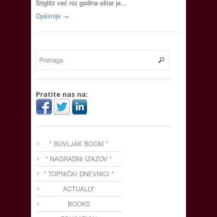
Stiglitz već niz godina oštar je…
Opširnije →
Pratite nas na:
* BUVLJAK BOOM *
* NAGRADNI IZAZOV *
* TOPNIČKI DNEVNICI *
ACTUALLY
BOOKS