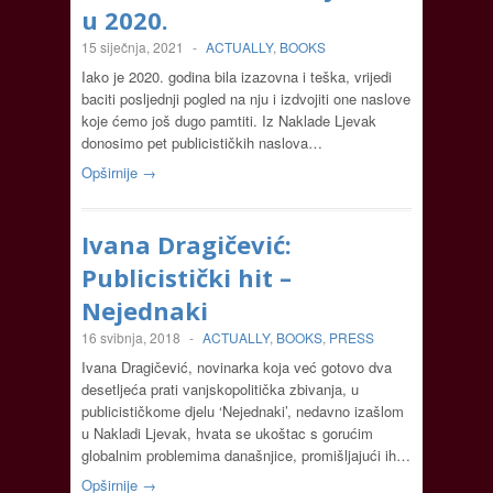
u 2020.
15 siječnja, 2021
-
ACTUALLY
,
BOOKS
Iako je 2020. godina bila izazovna i teška, vrijedi
baciti posljednji pogled na nju i izdvojiti one naslove
koje ćemo još dugo pamtiti. Iz Naklade Ljevak
donosimo pet publicističkih naslova…
Opširnije →
Ivana Dragičević:
Publicistički hit –
Nejednaki
16 svibnja, 2018
-
ACTUALLY
,
BOOKS
,
PRESS
Ivana Dragičević, novinarka koja već gotovo dva
desetljeća prati vanjskopolitička zbivanja, u
publicističkome djelu ‘Nejednaki’, nedavno izašlom
u Nakladi Ljevak, hvata se ukoštac s gorućim
globalnim problemima današnjice, promišljajući ih…
Opširnije →