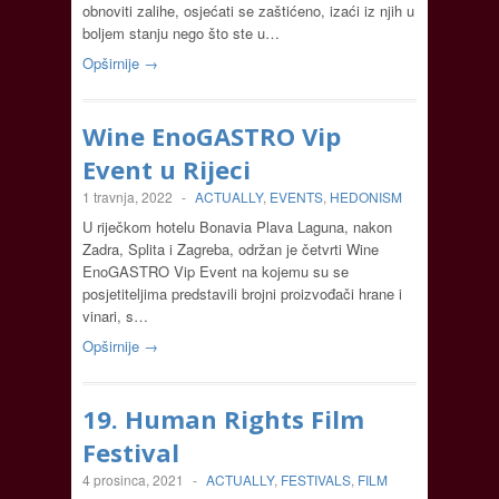
obnoviti zalihe, osjećati se zaštićeno, izaći iz njih u
boljem stanju nego što ste u…
Opširnije →
Wine EnoGASTRO Vip
Event u Rijeci
1 travnja, 2022
-
ACTUALLY
,
EVENTS
,
HEDONISM
U riječkom hotelu Bonavia Plava Laguna, nakon
Zadra, Splita i Zagreba, održan je četvrti Wine
EnoGASTRO Vip Event na kojemu su se
posjetiteljima predstavili brojni proizvođači hrane i
vinari, s…
Opširnije →
19. Human Rights Film
Festival
4 prosinca, 2021
-
ACTUALLY
,
FESTIVALS
,
FILM