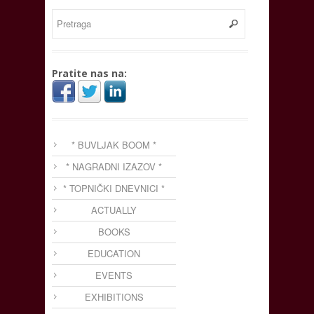
Pratite nas na:
* BUVLJAK BOOM *
* NAGRADNI IZAZOV *
* TOPNIČKI DNEVNICI *
ACTUALLY
BOOKS
EDUCATION
EVENTS
EXHIBITIONS