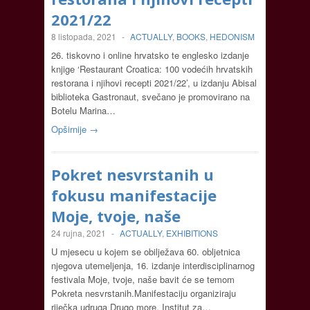
2021/22
8 listopada, 2021
-
ACTUALLY
,
BOOKS
,
HEDONISM
26. tiskovno i online hrvatsko te englesko izdanje
knjige ‘Restaurant Croatica: 100 vodećih hrvatskih
restorana i njihovi recepti 2021/22’, u izdanju Abisal
biblioteka Gastronaut, svečano je promovirano na
Botelu Marina…
Opširnije →
Pokret nesvrstanih u
fokusu manifestacije
Moje, tvoje, naše
24 rujna, 2021
-
ACTUALLY
,
EXHIBITIONS
U mjesecu u kojem se obilježava 60. obljetnica
njegova utemeljenja, 16. izdanje interdisciplinarnog
festivala Moje, tvoje, naše bavit će se temom
Pokreta nesvrstanih.Manifestaciju organiziraju
riječka udruga Drugo more, Institut za…