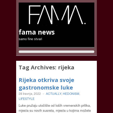
fama news
samo fine stvari
Tag Archives:
rijeka
Rijeka otkriva svoje
gastronomske luke
28 travnja, 2022
-
ACTUALLY
,
HEDONISM
,
LIFESTYLE
Luke pružaju utočište od loših vremenskih prilika,
mjesta su novih susreta, mjesta u kojima možete