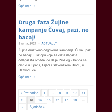
Opširnije →
Druga faza Žujine
kampanje Čuvaj, pazi, ne
bacaj!
8 rujna, 2021
-
ACTUALLY
Žujina društveno odgovorna kampanja ‘Čuvaj, pazi,
ne bacaj!’ u sklopu koje se čiste ilegalna
odlagališta otpada ide dalje.Prošlog vikenda se
čistilo u Opatiji, Rijeci i Slavonskom Brodu, u
Razvođu će…
Opširnije →
« Prethodno
1
…
8
9
10
11
12
13
14
15
16
17
18
…
38
Sljedeće »