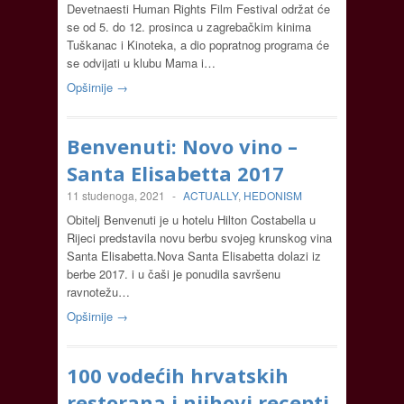
Devetnaesti Human Rights Film Festival održat će
se od 5. do 12. prosinca u zagrebačkim kinima
Tuškanac i Kinoteka, a dio popratnog programa će
se odvijati u klubu Mama i…
Opširnije →
Benvenuti: Novo vino –
Santa Elisabetta 2017
11 studenoga, 2021
-
ACTUALLY
,
HEDONISM
Obitelj Benvenuti je u hotelu Hilton Costabella u
Rijeci predstavila novu berbu svojeg krunskog vina
Santa Elisabetta.Nova Santa Elisabetta dolazi iz
berbe 2017. i u čaši je ponudila savršenu
ravnotežu…
Opširnije →
100 vodećih hrvatskih
restorana i njihovi recepti