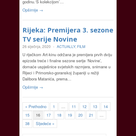
godinu.‘S kolekcijom’…
Opširnije →
Rijeka: Premijera 3. sezone
TV serije Novine
26 siječnja, 2020
-
ACTUALLY
,
FILM
U riječkom Art-kinu održana je premijera prvih dviju
epizoda treće i finalne sezone serije ‘Novine’,
domaće uspješnice svjetskih razmjera, snimane u
Rijeci i Primorsko-goranskoj županiji u režiji
Dalibora Matanića, prema…
Opširnije →
« Prethodno
1
…
11
12
13
14
15
16
17
18
19
20
21
…
38
Sljedeće »