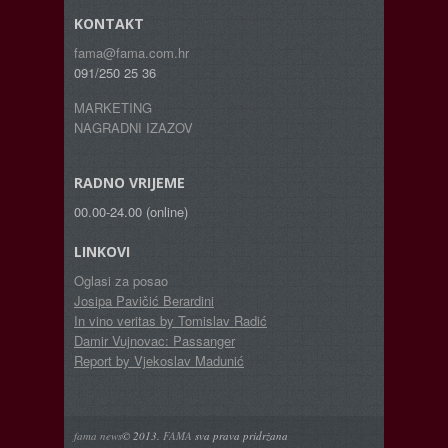
KONTAKT
fama@fama.com.hr
091/250 25 36
MARKETING
NAGRADNI IZAZOV
RADNO VRIJEME
00.00-24.00 (online)
LINKOVI
Oglasi za posao
Josipa Pavičić Berardini
In vino veritas by Tomislav Radić
Damir Vujnovac: Passanger
Report by Vjekoslav Madunić
fama news
© 2013.
FAMA
sva prava pridržana