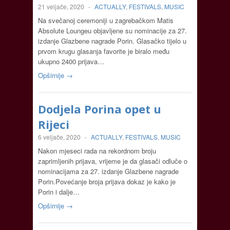
21 veljače, 2020
-
ACTUALLY
,
FESTIVALS
,
MUSIC
Na svečanoj ceremoniji u zagrebačkom Matis
Absolute Loungeu objavljene su nominacije za 27.
izdanje Glazbene nagrade Porin. Glasačko tijelo u
prvom krugu glasanja favorite je biralo među
ukupno 2400 prijava…
Opširnije →
Dodjela Porina opet u
Rijeci
6 veljače, 2020
-
ACTUALLY
,
FESTIVALS
,
MUSIC
Nakon mjeseci rada na rekordnom broju
zaprimljenih prijava, vrijeme je da glasači odluče o
nominacijama za 27. izdanje Glazbene nagrade
Porin.Povećanje broja prijava dokaz je kako je
Porin i dalje…
Opširnije →