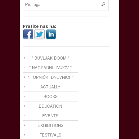
Pratite nas na:
* BUVLJAK BOOM *
* NAGRADNI IZAZOV *
* TOPNIČKI DNEVNICI *
ACTUALLY
BOOKS
EDUCATION
EVENTS
EXHIBITIONS
FESTIVALS