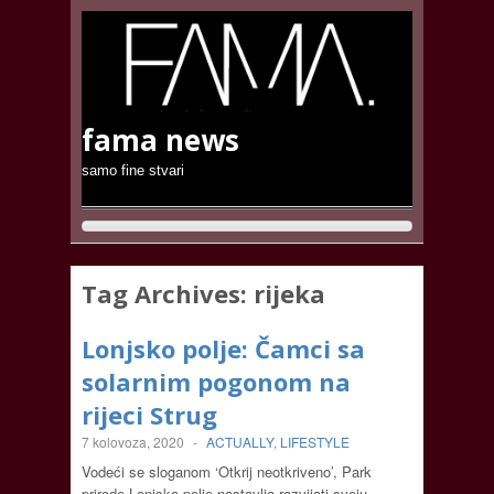
fama news
samo fine stvari
Tag Archives:
rijeka
Lonjsko polje: Čamci sa
solarnim pogonom na
rijeci Strug
7 kolovoza, 2020
-
ACTUALLY
,
LIFESTYLE
Vodeći se sloganom ‘Otkrij neotkriveno’, Park
prirode Lonjsko polje nastavlja razvijati svoju