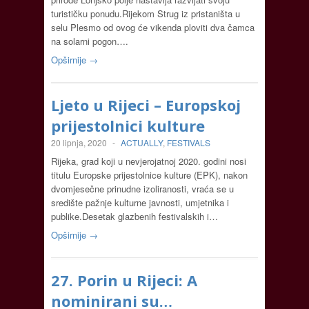
turističku ponudu.Rijekom Strug iz pristaništa u
selu Plesmo od ovog će vikenda ploviti dva čamca
na solarni pogon….
Opširnije →
Ljeto u Rijeci – Europskoj
prijestolnici kulture
20 lipnja, 2020
-
ACTUALLY
,
FESTIVALS
Rijeka, grad koji u nevjerojatnoj 2020. godini nosi
titulu Europske prijestolnice kulture (EPK), nakon
dvomjesečne prinudne izoliranosti, vraća se u
središte pažnje kulturne javnosti, umjetnika i
publike.Desetak glazbenih festivalskih i…
Opširnije →
27. Porin u Rijeci: A
nominirani su…