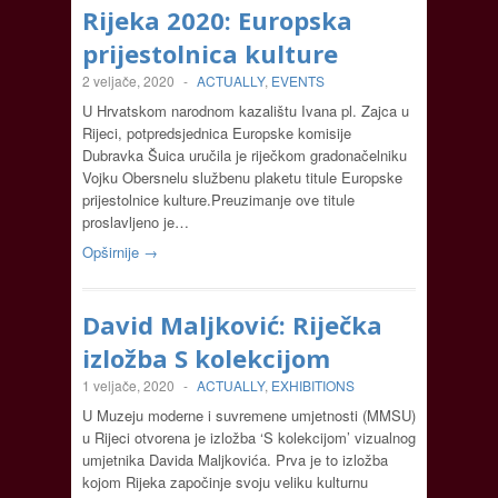
Rijeka 2020: Europska
prijestolnica kulture
2 veljače, 2020
-
ACTUALLY
,
EVENTS
U Hrvatskom narodnom kazalištu Ivana pl. Zajca u
Rijeci, potpredsjednica Europske komisije
Dubravka Šuica uručila je riječkom gradonačelniku
Vojku Obersnelu službenu plaketu titule Europske
prijestolnice kulture.Preuzimanje ove titule
proslavljeno je…
Opširnije →
David Maljković: Riječka
izložba S kolekcijom
1 veljače, 2020
-
ACTUALLY
,
EXHIBITIONS
U Muzeju moderne i suvremene umjetnosti (MMSU)
u Rijeci otvorena je izložba ‘S kolekcijom’ vizualnog
umjetnika Davida Maljkovića. Prva je to izložba
kojom Rijeka započinje svoju veliku kulturnu