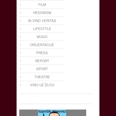
FILM
HEDONISM
IN VINO VERITAS
LIFESTYLE
MUSIC
ORIJENTACIJE
PRESS
REPORT
SPORT
THEATRE
VINO UZ ŽLICU