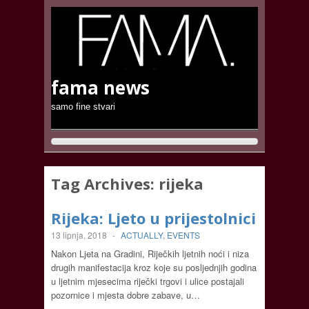
fama news
samo fine stvari
Tag Archives:
rijeka
Rijeka: Ljeto u prijestolnici
13 lipnja, 2018
-
ACTUALLY
,
EVENTS
Nakon Ljeta na Gradini, Riječkih ljetnih noći i niza
drugih manifestacija kroz koje su posljednjih godina
u ljetnim mjesecima riječki trgovi i ulice postajali
pozornice i mjesta dobre zabave, u…