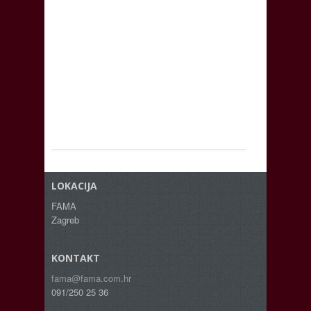
LOKACIJA
FAMA
Zagreb
KONTAKT
fama@fama.com.hr
091/250 25 36