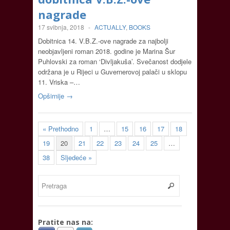
nagrade
17 svibnja, 2018
-
ACTUALLY
,
BOOKS
Dobitnica 14. V.B.Z.-ove nagrade za najbolji
neobjavljeni roman 2018. godine je Marina Šur
Puhlovski za roman ‘Divljakuša’. Svečanost dodjele
održana je u Rijeci u Guvernerovoj palači u sklopu
11. Vriska –…
Opširnije →
« Prethodno
1
…
15
16
17
18
19
20
21
22
23
24
25
…
38
Sljedeće »
Pratite nas na: