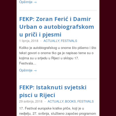
Opširnije →
FEKP: Zoran Ferić i Damir
Urban o autobiografskom
u priči i pjesmi
1 lipnja, 2018
-
ACTUALLY
,
FESTIVALS
Koliko je autobiografskog u onome što pišemo i što
tekst govori o onome tko ga je napisao teme su o
kojima su u srijedu u Rijeci u sklopu 17.
Festivala…
Opširnije →
FEKP: Istaknuti svjetski
pisci u Rijeci
29 svibnja, 2018
-
ACTUALLY
,
BOOKS
,
FESTIVALS
17. Festival europske kratke priče, koji je u
nedjelju, 27. svibnja, službeno započeo programom