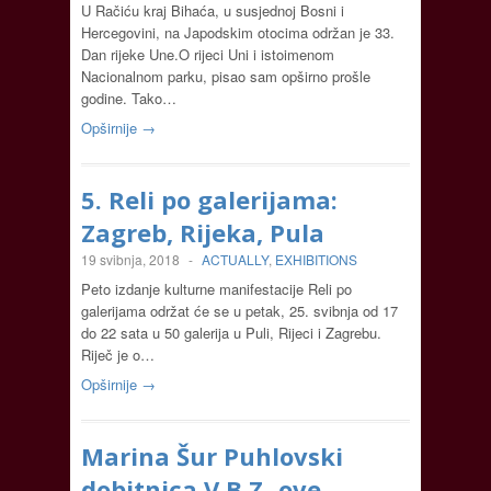
U Račiću kraj Bihaća, u susjednoj Bosni i
Hercegovini, na Japodskim otocima održan je 33.
Dan rijeke Une.O rijeci Uni i istoimenom
Nacionalnom parku, pisao sam opširno prošle
godine. Tako…
Opširnije →
5. Reli po galerijama:
Zagreb, Rijeka, Pula
19 svibnja, 2018
-
ACTUALLY
,
EXHIBITIONS
Peto izdanje kulturne manifestacije Reli po
galerijama održat će se u petak, 25. svibnja od 17
do 22 sata u 50 galerija u Puli, Rijeci i Zagrebu.
Riječ je o…
Opširnije →
Marina Šur Puhlovski
dobitnica V.B.Z.-ove