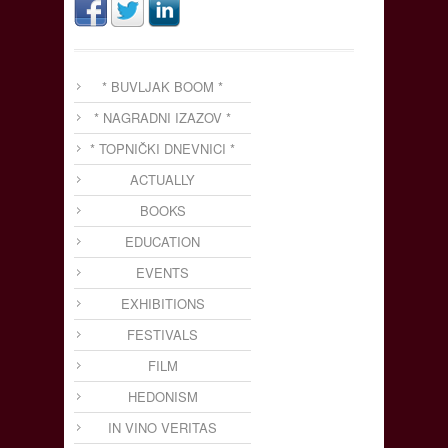
* BUVLJAK BOOM *
* NAGRADNI IZAZOV *
* TOPNIČKI DNEVNICI *
ACTUALLY
BOOKS
EDUCATION
EVENTS
EXHIBITIONS
FESTIVALS
FILM
HEDONISM
IN VINO VERITAS