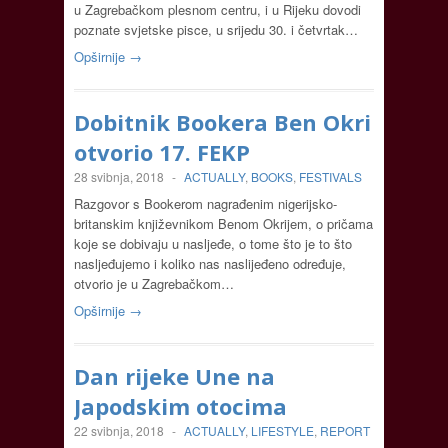
u Zagrebačkom plesnom centru, i u Rijeku dovodi
poznate svjetske pisce, u srijedu 30. i četvrtak…
Opširnije →
Dobitnik Bookera Ben Okri
otvorio 17. FEKP
28 svibnja, 2018
-
ACTUALLY
,
BOOKS
,
FESTIVALS
Razgovor s Bookerom nagrađenim nigerijsko-
britanskim književnikom Benom Okrijem, o pričama
koje se dobivaju u nasljeđe, o tome što je to što
nasljeđujemo i koliko nas naslijeđeno određuje,
otvorio je u Zagrebačkom…
Opširnije →
Dan rijeke Une na
Japodskim otocima
22 svibnja, 2018
-
ACTUALLY
,
LIFESTYLE
,
REPORT