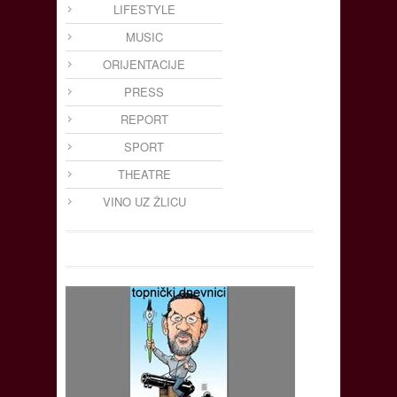
LIFESTYLE
MUSIC
ORIJENTACIJE
PRESS
REPORT
SPORT
THEATRE
VINO UZ ŽLICU