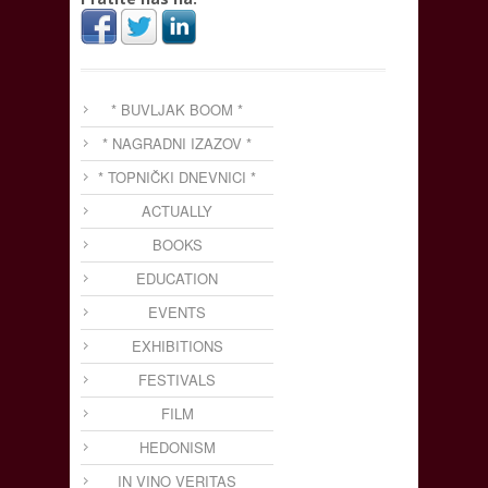
* BUVLJAK BOOM *
* NAGRADNI IZAZOV *
* TOPNIČKI DNEVNICI *
ACTUALLY
BOOKS
EDUCATION
EVENTS
EXHIBITIONS
FESTIVALS
FILM
HEDONISM
IN VINO VERITAS