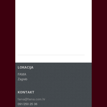
LOKACIJA
FAMA
Zagreb
KONTAKT
fama@fama.com.hr
091/250 25 36