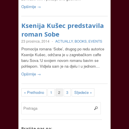
Opširnije →
Ksenija Kušec predstavila
roman Sobe
23 prosinca, 2014
-
ACTUALLY
,
BOOKS
,
EVENTS
Promocija romana ‘Sobe’, drugog po redu autorice
Ksenije Kušec, održana je u zagrebačkom caffe
baru Sova.‘U svojem novom romanu bavim se
pohlepom. Vidjela sam je na djelu i u jednom…
Opširnije →
« Prethodno
1
2
3
Sljedeće »
Pratite nas na: