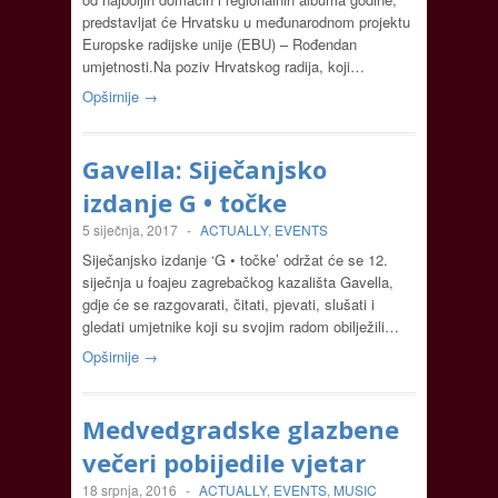
predstavljat će Hrvatsku u međunarodnom projektu
Europske radijske unije (EBU) – Rođendan
umjetnosti.Na poziv Hrvatskog radija, koji…
Opširnije →
Gavella: Siječanjsko
izdanje G • točke
5 siječnja, 2017
-
ACTUALLY
,
EVENTS
Siječanjsko izdanje ‘G • točke’ održat će se 12.
siječnja u foajeu zagrebačkog kazališta Gavella,
gdje će se razgovarati, čitati, pjevati, slušati i
gledati umjetnike koji su svojim radom obilježili…
Opširnije →
Medvedgradske glazbene
večeri pobijedile vjetar
18 srpnja, 2016
-
ACTUALLY
,
EVENTS
,
MUSIC