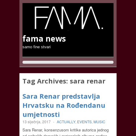
fama news
samo fine stvari
Tag Archives:
sara renar
Sara Renar predstavlja
Hrvatsku na Rođendanu
umjetnosti
13 siječnja, 2017
-
ACTUALLY
,
EVENTS
,
MUSIC
Sara Renar, konsenzusom kritike autorica jednog
od najboljih domaćih i regionalnih albuma godine,