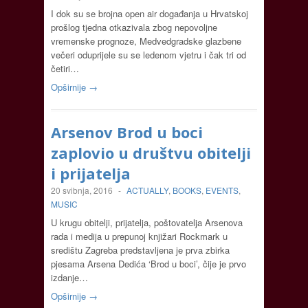
I dok su se brojna open air događanja u Hrvatskoj
prošlog tjedna otkazivala zbog nepovoljne
vremenske prognoze, Medvedgradske glazbene
večeri oduprijele su se ledenom vjetru i čak tri od
četiri…
Opširnije →
Arsenov Brod u boci
zaplovio u društvu obitelji
i prijatelja
20 svibnja, 2016
-
ACTUALLY
,
BOOKS
,
EVENTS
,
MUSIC
U krugu obitelji, prijatelja, poštovatelja Arsenova
rada i medija u prepunoj knjižari Rockmark u
središtu Zagreba predstavljena je prva zbirka
pjesama Arsena Dedića ‘Brod u boci’, čije je prvo
izdanje…
Opširnije →