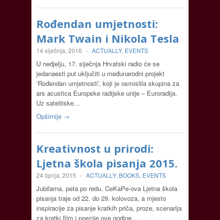
Rođendan umjetnosti:
Mark Twain i Nikola Tesla
14 siječnja, 2016
-
ACTUALLY
,
EVENTS
U nedjelju, 17. siječnja Hrvatski radio će se
jedanaesti put uključiti u međunarodni projekt
‘Rođendan umjetnosti’, koji je osmislila skupina za
ars acustica Europske radijske unije – Euroradija.
Uz satelitske…
Opširnije →
Kreativnost u prirodi:
Ljetna škola pisanja 2015.
24 lipnja, 2015
-
ACTUALLY
,
BOOKS
,
EVENTS
Jubilarna, peta po redu, CeKaPe-ova Ljetna škola
pisanja traje od 22. do 29. kolovoza, a mjesto
inspiracije za pisanje kratkih priča, proze, scenarija
za kratki film i poezije ove godine…