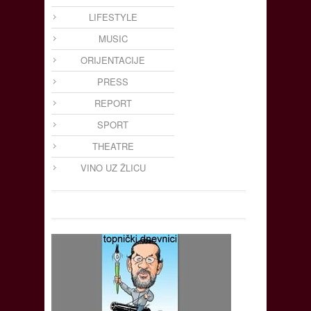
LIFESTYLE
MUSIC
ORIJENTACIJE
PRESS
REPORT
SPORT
THEATRE
VINO UZ ŽLICU