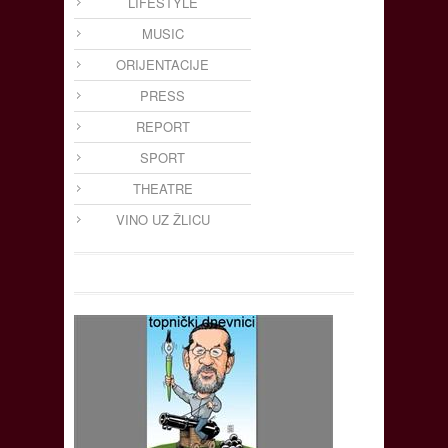
LIFESTYLE
MUSIC
ORIJENTACIJE
PRESS
REPORT
SPORT
THEATRE
VINO UZ ŽLICU