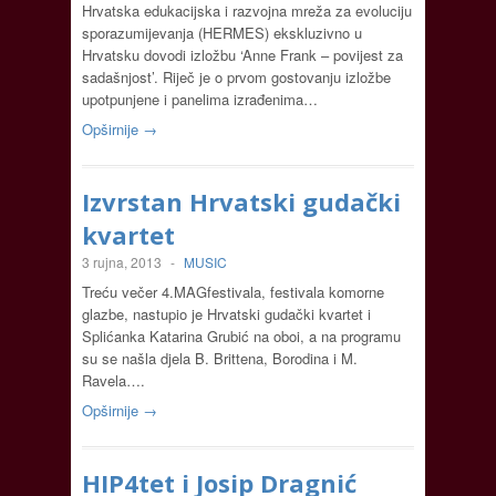
Hrvatska edukacijska i razvojna mreža za evoluciju
sporazumijevanja (HERMES) ekskluzivno u
Hrvatsku dovodi izložbu ‘Anne Frank – povijest za
sadašnjost’. Riječ je o prvom gostovanju izložbe
upotpunjene i panelima izrađenima…
Opširnije →
Izvrstan Hrvatski gudački
kvartet
3 rujna, 2013
-
MUSIC
Treću večer 4.MAGfestivala, festivala komorne
glazbe, nastupio je Hrvatski gudački kvartet i
Splićanka Katarina Grubić na oboi, a na programu
su se našla djela B. Brittena, Borodina i M.
Ravela….
Opširnije →
HIP4tet i Josip Dragnić