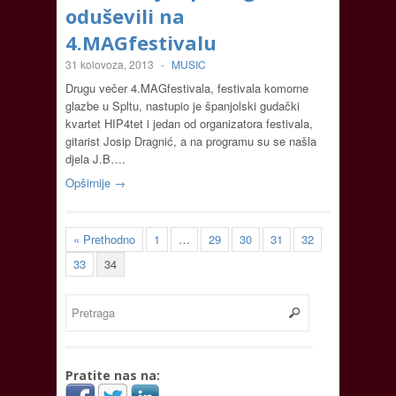
oduševili na
4.MAGfestivalu
31 kolovoza, 2013
-
MUSIC
Drugu večer 4.MAGfestivala, festivala komorne
glazbe u Spltu, nastupio je španjolski gudački
kvartet HIP4tet i jedan od organizatora festivala,
gitarist Josip Dragnić, a na programu su se našla
djela J.B….
Opširnije →
« Prethodno
1
…
29
30
31
32
33
34
Pratite nas na: