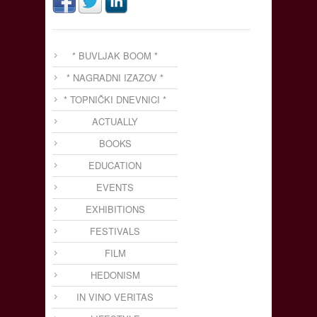
* BUVLJAK BOOM *
* NAGRADNI IZAZOV *
* TOPNIČKI DNEVNICI *
ACTUALLY
BOOKS
EDUCATION
EVENTS
EXHIBITIONS
FESTIVALS
FILM
HEDONISM
IN VINO VERITAS