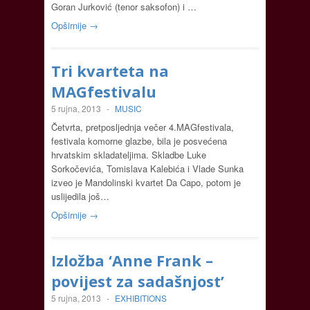
Goran Jurković (tenor saksofon) i …
Opširnije →
Tri kvarteta na
MAGfestivalu
5 rujna, 2013
-
MUSIC
Četvrta, pretposljednja večer 4.MAGfestivala,
festivala komorne glazbe, bila je posvećena
hrvatskim skladateljima. Skladbe Luke
Sorkočevića, Tomislava Kalebića i Vlade Sunka
izveo je Mandolinski kvartet Da Capo, potom je
uslijedila još…
Opširnije →
Izložba ‘Anne Frank –
povijest za sadašnjost’
5 rujna, 2013
-
EXHIBITIONS