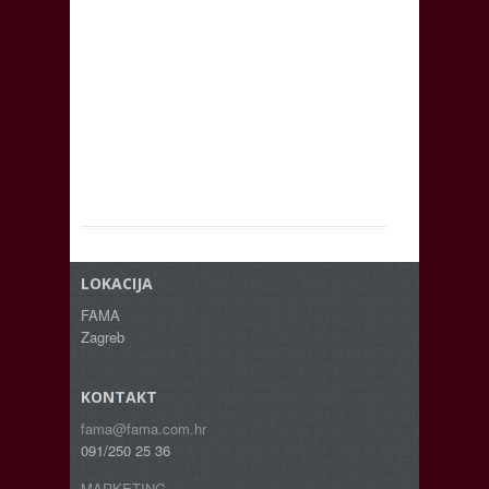
LOKACIJA
FAMA
Zagreb
KONTAKT
fama@fama.com.hr
091/250 25 36
MARKETING