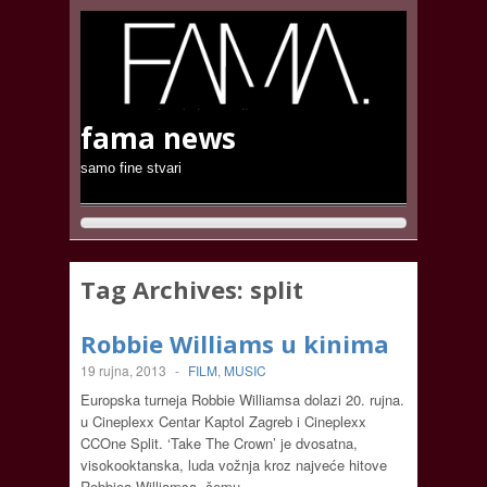
fama news
samo fine stvari
Tag Archives:
split
Robbie Williams u kinima
19 rujna, 2013
-
FILM
,
MUSIC
Europska turneja Robbie Williamsa dolazi 20. rujna.
u Cineplexx Centar Kaptol Zagreb i Cineplexx
CCOne Split. ‘Take The Crown’ je dvosatna,
visokooktanska, luda vožnja kroz najveće hitove
Robbiea Williamsa, čemu…