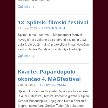
Opširnije →
18. Splitski filmski festival
13 rujna, 2013
-
FESTIVALS
,
FILM
Splitski filmski festival – Međunarodni festival
novog filma svečano će se otvoriti 14. rujna u 22
sata (traje do 21. rujna) projekcijom filma ‘Navučeni
zastor’ Jafara Panahija i Kamboziye Partovija….
Opširnije →
Kvartet Papandopulo
okončao 4. MAGfestival
7 rujna, 2013
-
FESTIVALS
,
MUSIC
Sjajnim koncertom Kvarteta Papandopulo završen
je 4. MAGfestival, festival komorne glazbe u Splitu.
Kvartet Papandopulo, kojeg čine Nikola Fabijanić
(sopran saksofon), Gordan Tudor (alt saksofon),