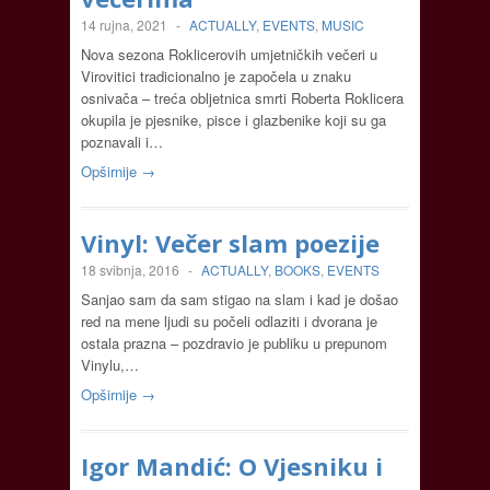
14 rujna, 2021
-
ACTUALLY
,
EVENTS
,
MUSIC
Nova sezona Roklicerovih umjetničkih večeri u
Virovitici tradicionalno je započela u znaku
osnivača – treća obljetnica smrti Roberta Roklicera
okupila je pjesnike, pisce i glazbenike koji su ga
poznavali i…
Opširnije →
Vinyl: Večer slam poezije
18 svibnja, 2016
-
ACTUALLY
,
BOOKS
,
EVENTS
Sanjao sam da sam stigao na slam i kad je došao
red na mene ljudi su počeli odlaziti i dvorana je
ostala prazna – pozdravio je publiku u prepunom
Vinylu,…
Opširnije →
Igor Mandić: O Vjesniku i