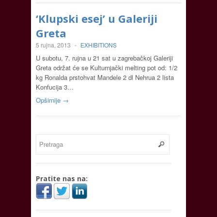
‘Klupski esej’ u Galeriji
Greta
5 rujna, 2013
-
EXHIBITIONS
U subotu, 7. rujna u 21 sat u zagrebačkoj Galeriji
Greta održat će se Kulturnjački melting pot od: 1/2
kg Ronalda prstohvat Mandele 2 dl Nehrua 2 lista
Konfucija 3…
Opširnije →
Pratite nas na: