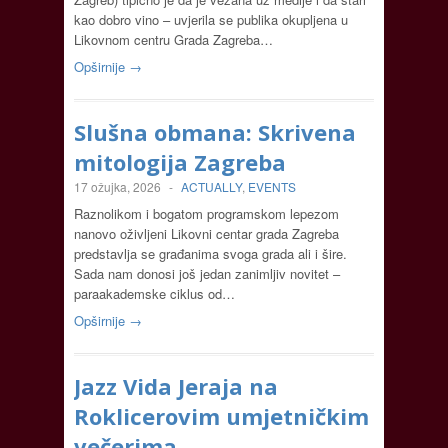
kao dobro vino – uvjerila se publika okupljena u
Likovnom centru Grada Zagreba…
Opširnije →
Slušna obmana: Skrivena
mitologija Zagreba
17 ožujka, 2026
-
ACTUALLY
,
EVENTS
Raznolikom i bogatom programskom lepezom
nanovo oživljeni Likovni centar grada Zagreba
predstavlja se građanima svoga grada ali i šire.
Sada nam donosi još jedan zanimljiv novitet –
paraakademske ciklus od…
Opširnije →
Jazz Vida Jeraja na
Roklicerovim umjetničkim
večerima