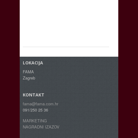
LOKACIJA
FAMA
Zagreb
KONTAKT
fama@fama.com.hr
091/250 25 36
MARKETING
NAGRADNI IZAZOV