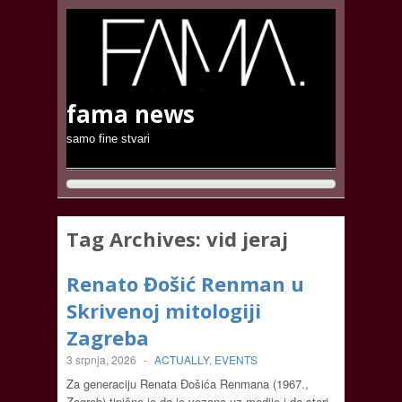
fama news
samo fine stvari
Tag Archives:
vid jeraj
Renato Đošić Renman u
Skrivenoj mitologiji
Zagreba
3 srpnja, 2026
-
ACTUALLY
,
EVENTS
Za generaciju Renata Đošića Renmana (1967.,
Zagreb) tipično je da je vezana uz medije i da stari