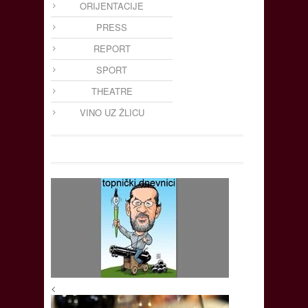
ORIJENTACIJE
PRESS
REPORT
SPORT
THEATRE
VINO UZ ŽLICU
<