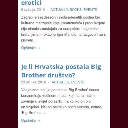
erotici
8 svibnja, 2016
-
ACTUALLY
,
BOOKS
,
EVENTS
Zagreb je šezdesetih i sedamdesetih godina bio
kulturna metropola koja kreativnošću i produkcijom
nije nimalo zaostajala za europskim i svjetskim
kretanjima – rekao je Igor Mandić na razgovorima s
piscem…
Opširnije →
Je li Hrvatska postala Big
Brother društvo?
23 ožujka, 2016
-
ACTUALLY
,
EVENTS
Voajerizam koji je potaknuo ‘Big Brother’ danas
konzumiraju većinom mladi, koji na taj način
zaviruju u svijet odraslih, ma koliko on bio
artificijelan. Nakon nekoliko prvih sezona, naime,
‘Big Brother’…
Opširnije →