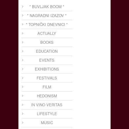
* BUVLJAK BOOM *
* NAGRADNI IZAZOV *
* TOPNIČKI DNEVNICI *
ACTUALLY
BOOKS
EDUCATION
EVENTS
EXHIBITIONS
FESTIVALS
FILM
HEDONISM
IN VINO VERITAS
LIFESTYLE
MUSIC