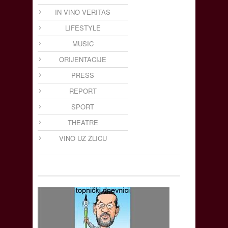
IN VINO VERITAS
LIFESTYLE
MUSIC
ORIJENTACIJE
PRESS
REPORT
SPORT
THEATRE
VINO UZ ŽLICU