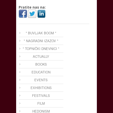
Pratite nas na:
* BUVLJAK BOOM *
* NAGRADNI IZAZOV *
* TOPNIČKI DNEVNICI *
ACTUALLY
BOOKS
EDUCATION
EVENTS
EXHIBITIONS
FESTIVALS
FILM
HEDONISM