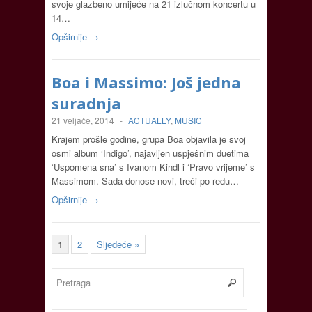
svoje glazbeno umijeće na 21 izlučnom koncertu u
14…
Opširnije →
Boa i Massimo: Još jedna
suradnja
21 veljače, 2014
-
ACTUALLY
,
MUSIC
Krajem prošle godine, grupa Boa objavila je svoj
osmi album ‘Indigo’, najavljen uspješnim duetima
‘Uspomena sna’ s Ivanom Kindl i ‘Pravo vrijeme’ s
Massimom. Sada donose novi, treći po redu…
Opširnije →
1
2
Sljedeće »