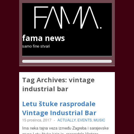
fama news
samo fine stvari
Tag Archives:
vintage
industrial bar
Letu štuke rasprodale
Vintage Industrial Bar
15 prosinca, 2017
-
ACTUALLY
,
EVENTS
,
MUSIC
Ima neka tajna veza između Zagreba i sarajevske
grupe Letu štuke koja je rasprodala Vintage