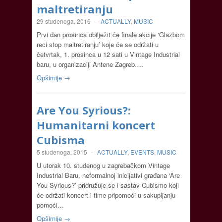
maltretiranju
29 studenoga, 2016
-
ACTUALLY
,
MUSIC
Prvi dan prosinca obilježit će finale akcije ‘Glazbom
reci stop maltretiranju’ koje će se održati u
četvrtak, 1. prosinca u 12 sati u Vintage Industrial
baru, u organizaciji Antene Zagreb….
Opširnije →
Are You Syrious?:
Humanitarni koncert
Cubisma
5 studenoga, 2015
-
ACTUALLY
,
EVENTS
,
MUSIC
U utorak 10. studenog u zagrebačkom Vintage
Industrial Baru, neformalnoj inicijativi građana ‘Are
You Syrious?’ pridružuje se i sastav Cubismo koji
će održati koncert i time pripomoći u sakupljanju
pomoći…
Opširnije →