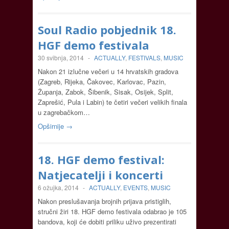
Soul Radio pobjednik 18.
HGF demo festivala
30 svibnja, 2014
-
ACTUALLY
,
FESTIVALS
,
MUSIC
Nakon 21 izlučne večeri u 14 hrvatskih gradova
(Zagreb, Rijeka, Čakovec, Karlovac, Pazin,
Županja, Zabok, Šibenik, Sisak, Osijek, Split,
Zaprešić, Pula i Labin) te četiri večeri velikih finala
u zagrebačkom…
Opširnije →
18. HGF demo festival:
Natjecatelji i koncerti
6 ožujka, 2014
-
ACTUALLY
,
EVENTS
,
MUSIC
Nakon preslušavanja brojnih prijava pristiglih,
stručni žiri 18. HGF demo festivala odabrao je 105
bandova, koji će dobiti priliku uživo prezentirati