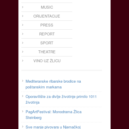
MUSIC
ORIJENTACIJE
PRESS
REPORT
SPORT
THEATRE
VINO UZ ŽLICU
Mediteranske ribarske brodice na
poštanskim markama
Oporavilište za divlje životinje primilo 1011
životinja
PagArtFestival: Monodrama Žlica
Steinberg
Sve manje pivovara u Njemačkoj