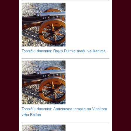
Topnički dnevnici: Rajko Dujmić među velikanima
Topnički dnevnici: Antivirusna terapija na Vinskom
vrhu Bolfan