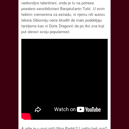
nedovoljno talentirani, onda je tu na potrese
posebno senzibilizirani Banjalučanin Tutić. U ovim
teškim vremenima za estradu, ni njemu niti autoru
teksta Gibonniju neće škoditi da malo podebljaju
tantijeme kao ni Doris Dragović da po tko zna koji
put obnovi svoju popularnost.
A gdje je u ovoj priči Nina Badrić? I zašto baš ona?