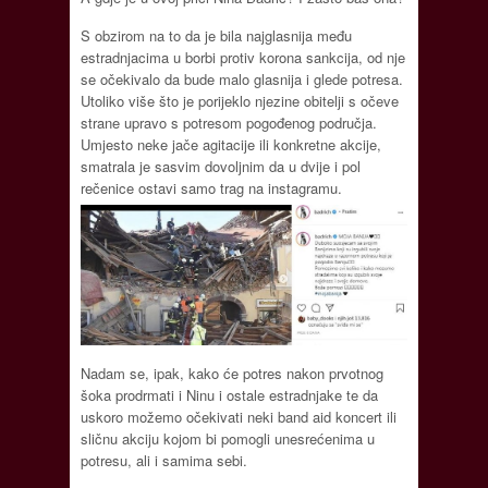
S obzirom na to da je bila najglasnija među
estradnjacima u borbi protiv korona sankcija, od nje
se očekivalo da bude malo glasnija i glede potresa.
Utoliko više što je porijeklo njezine obitelji s očeve
strane upravo s potresom pogođenog područja.
Umjesto neke jače agitacije ili konkretne akcije,
smatrala je sasvim dovoljnim da u dvije i pol
rečenice ostavi samo trag na instagramu.
Nadam se, ipak, kako će potres nakon prvotnog
šoka prodrmati i Ninu i ostale estradnjake te da
uskoro možemo očekivati neki band aid koncert ili
sličnu akciju kojom bi pomogli unesrećenima u
potresu, ali i samima sebi.