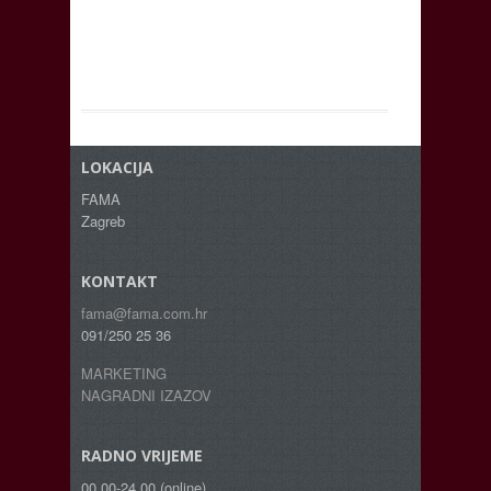
LOKACIJA
FAMA
Zagreb
KONTAKT
fama@fama.com.hr
091/250 25 36
MARKETING
NAGRADNI IZAZOV
RADNO VRIJEME
00.00-24.00 (online)