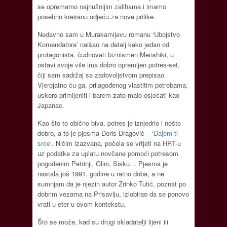
se opremamo najnužnijim zalihama i imamo
posebno kreiranu odjeću za nove prilike.
Nedavno sam u Murakamijevu romanu ‘Ubojstvo
Komendatora’ naišao na detalj kako jedan od
protagonista, čudnovati biznismen Menshiki, u
ostavi svoje vile ima dobro opremljen potres-set,
čiji sam sadržaj sa zadovoljstvom prepisao.
Vjerojatno ću ga, prilagođenog vlastitim potrebama,
uskoro primijeniti i barem zato malo osjećati kao
Japanac.
Kao što to obično biva, potres je iznjedrio i nešto
dobro, a to je pjesma Doris Dragović – ‘
Dajem ti
srce
‘. Ničim izazvana, počela se vrtjeti na HRT-u
uz podatke za uplatu novčane pomoći potresom
pogođenim Petrinji, Glini, Sisku… Pjesma je
nastala još 1991. godine u ratno doba, a ne
sumnjam da je njezin autor Zrinko Tutić, poznat po
dobrim vezama na Prisavlju, izlobirao da se ponovo
vrati u eter u ovom kontekstu.
Što se može, kad su drugi skladatelji lijeni ili