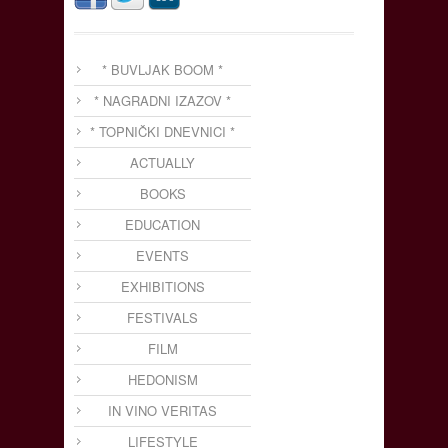
* BUVLJAK BOOM *
* NAGRADNI IZAZOV *
* TOPNIČKI DNEVNICI *
ACTUALLY
BOOKS
EDUCATION
EVENTS
EXHIBITIONS
FESTIVALS
FILM
HEDONISM
IN VINO VERITAS
LIFESTYLE