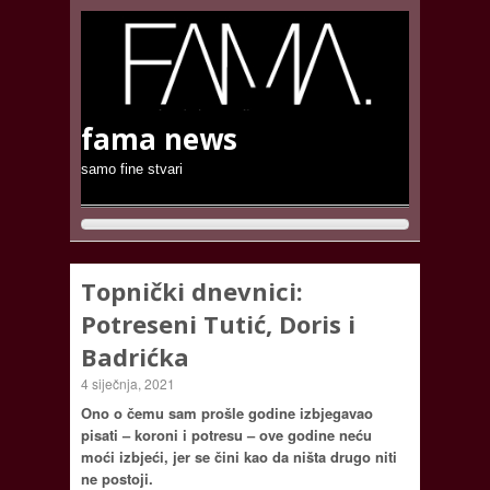
fama news
samo fine stvari
Topnički dnevnici:
Potreseni Tutić, Doris i
Badrićka
4 siječnja, 2021
Ono o čemu sam prošle godine izbjegavao
pisati – koroni i potresu – ove godine neću
moći izbjeći, jer se čini kao da ništa drugo niti
ne postoji.