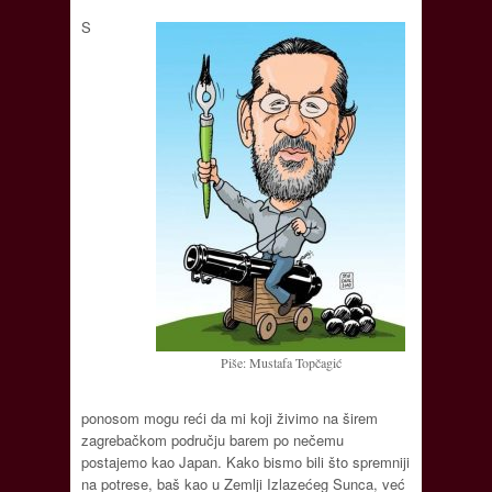
S
Piše: Mustafa Topčagić
ponosom mogu reći da mi koji živimo na širem
zagrebačkom području barem po nečemu
postajemo kao Japan. Kako bismo bili što spremniji
na potrese, baš kao u Zemlji Izlazećeg Sunca, već