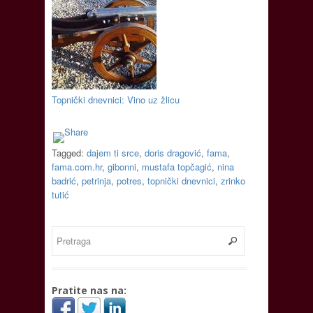
Topnički dnevnici: Vino uz žlicu
Tagged:
dajem ti srce
,
doris dragović
,
fama
,
fama.com.hr
,
gibonni
,
mustafa topčagić
,
nina
badrić
,
petrinja
,
potres
,
topnički dnevnici
,
zrinko
tutić
Pratite nas na: