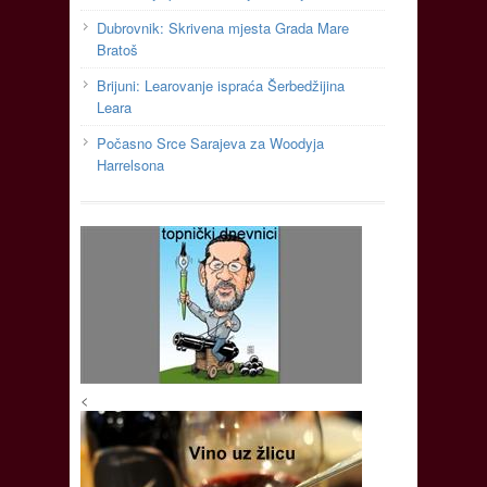
Dubrovnik: Skrivena mjesta Grada Mare
Bratoš
Brijuni: Learovanje ispraća Šerbedžijina
Leara
Počasno Srce Sarajeva za Woodyja
Harrelsona
<