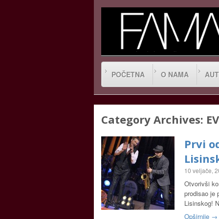
POČETNA
O NAMA
AUT
Category Archives:
E
Prvi o
Lisin
10 veljače, 
Otvorivši k
prodisao je 
Lisinskog! N
Opširnije →