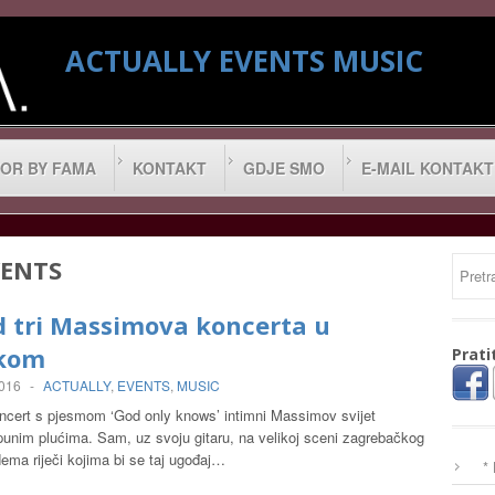
ACTUALLY
EVENTS
MUSIC
OR BY FAMA
KONTAKT
GDJE SMO
E-MAIL KONTAKT
VENTS
d tri Massimova koncerta u
skom
Prati
2016
-
ACTUALLY
,
EVENTS
,
MUSIC
oncert s pjesmom ‘God only knows’ intimni Massimov svijet
punim plućima. Sam, uz svoju gitaru, na velikoj sceni zagrebačkog
ema riječi kojima bi se taj ugođaj…
*