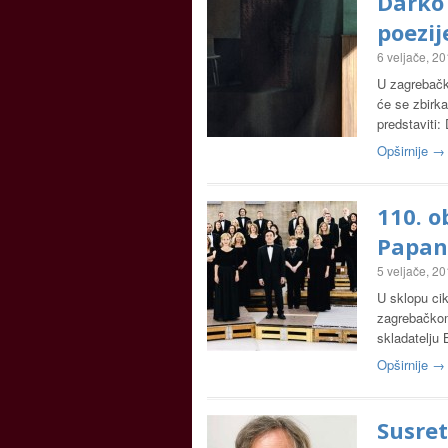
Darko 
poezij
6 veljače, 2
U zagrebačko
će se zbirka
predstaviti:
Opširnije →
110. o
Papan
5 veljače, 2
U sklopu ci
zagrebačkom
skladatelju
Opširnije →
Susre