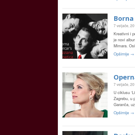
Borna 
7 veljače, 2
Kreativni i 
je novi alb
Mimara. Osi
Opširnije →
Operna
7 veljače, 2
U ciklusu ‘L
Zagrebu, u p
Garanča, uz
Opširnije →