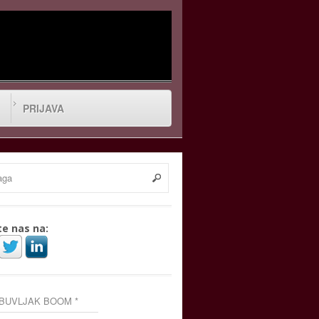
PRIJAVA
te nas na:
 BUVLJAK BOOM *