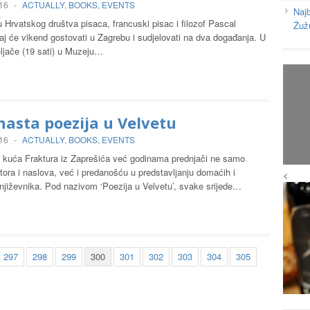
016
-
ACTUALLY
,
BOOKS
,
EVENTS
Najb
vu Hrvatskog društva pisaca, francuski pisac i filozof Pascal
Žuž
j će vikend gostovati u Zagrebu i sudjelovati na dva događanja. U
eljače (19 sati) u Muzeju…
asta poezija u Velvetu
016
-
ACTUALLY
,
BOOKS
,
EVENTS
 kuća Fraktura iz Zaprešića već godinama prednjači ne samo
ora i naslova, već i predanošću u predstavljanju domaćih i
<
njiževnika. Pod nazivom ‘Poezija u Velvetu’, svake srijede…
297
298
299
300
301
302
303
304
305