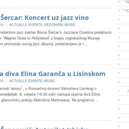
* 
* T
Šercar: Koncert uz jazz vino
016
-
ACTUALLY
,
EVENTS
,
HEDONISM
,
MUSIC
produktivni jazz sastav Borna Šercar’s Jazziana Croatica predstavio
um ‘Wagner Goes to Hollywood’ u foajeu zagrebačkog Muzeja
m promocije novog jazz albuma, predstavljeno je i…
 diva Elina Garanča u Lisinskom
016
-
ACTUALLY
,
EVENTS
,
MUSIC
isinski arioso’ , u Koncertnoj dvorani Vatroslava Lisinkog u
onedjeljak, 8. veljače (19.30 sati) nastupa operna diva Elina
 glasovirsku pratnju Malcolma Martineaua. Na programui…