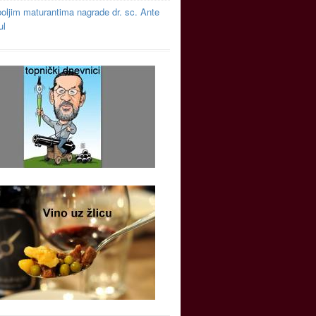
oljim maturantima nagrade dr. sc. Ante
ul