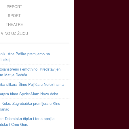
REPORT
SPORT
THEATRE
VINO UZ ŽLICU
enik: Ane Paška premijerno na
inskoj
ojanstveno i emotivno: Predstavljen
um Matije Dedića
žba slikara Šime Puljića u Nerezinama
mijera filma Spider-Man: Novo doba
m Koke: Zagrebačka premijera u Kinu
kanac
r: Dobrotska čipka i torta spojile
atsku i Crnu Goru