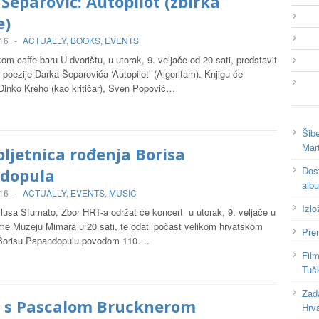
Šeparović: Autopilot (zbirka
e)
016
-
ACTUALLY
,
BOOKS
,
EVENTS
m caffe baru U dvorištu, u utorak, 9. veljače od 20 sati, predstavit
 poezije Darka Šeparovića ‘Autopilot’ (Algoritam). Knjigu će
 Dinko Kreho (kao kritičar), Sven Popović…
Šib
Mart
bljetnica rođenja Borisa
Dost
dopula
alb
016
-
ACTUALLY
,
EVENTS
,
MUSIC
Izlo
klusa Sfumato, Zbor HRT-a održat će koncert u utorak, 9. veljače u
e Muzeju Mimara u 20 sati, te odati počast velikom hrvatskom
Pre
 Borisu Papandopulu povodom 110….
Fil
Tuš
Zada
t s Pascalom Brucknerom
Hrv