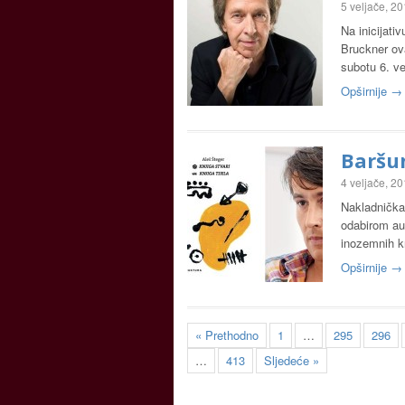
5 veljače, 2
Na inicijati
Bruckner ova
subotu 6. v
Opširnije →
Baršun
4 veljače, 2
Nakladnička
odabirom aut
inozemnih k
Opširnije →
« Prethodno
1
…
295
296
…
413
Sljedeće »