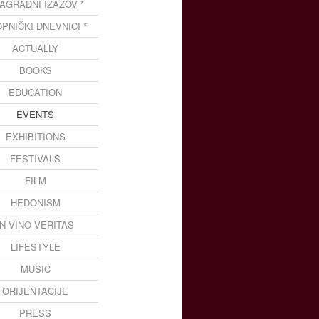
NAGRADNI IZAZOV *
OPNIČKI DNEVNICI *
ACTUALLY
BOOKS
EDUCATION
EVENTS
EXHIBITIONS
FESTIVALS
FILM
HEDONISM
IN VINO VERITAS
LIFESTYLE
MUSIC
ORIJENTACIJE
PRESS