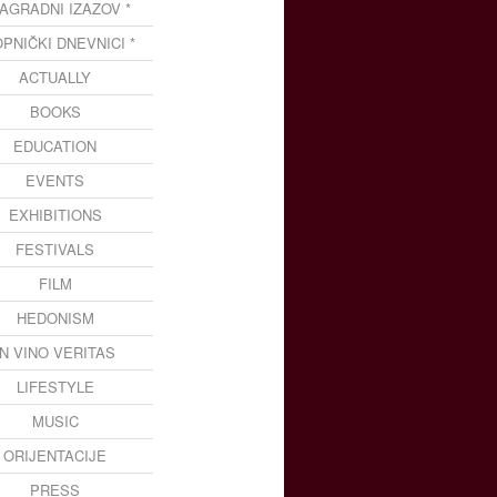
NAGRADNI IZAZOV *
OPNIČKI DNEVNICI *
ACTUALLY
BOOKS
EDUCATION
EVENTS
EXHIBITIONS
FESTIVALS
FILM
HEDONISM
IN VINO VERITAS
LIFESTYLE
MUSIC
ORIJENTACIJE
PRESS