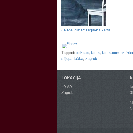
Jelena Zlatar: Odjavna karta
Tagged:
cekape
,
fama
,
fama.com.hr
,
inte
slijepa točka
,
zagreb
LOKACIJA
K
FAMA
f
Zagreb
0
M
N