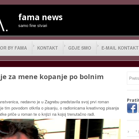
fama news
samo fine stvari
OR BY FAMA
KONTAKT
GDJE SMO
E-MAIL KONTAKT
e je za mene kopanje po bolnim
Prati
znanstvenica, nedavno je u Zagrebu predstavila svoj prvi roman
je tim povodom otkrila o pisanju, o radionicama kreativnog pisanja
tke priče u roman te o knjizi na kojoj trenutačno radi.
*