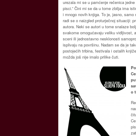
urezala mi se u pamćenje rečenica jedne 
pisci.” Čini mi se da u tome zbilja ima i
i mnogo novih knjiga. To je, jasno, samo 
radi se o naizgled proturječnoj situaciji: p
autora. Neki se autori u tome snalaze bol
svakome omogućavaju veliku vidljivost, a
sceni ili jednostavno nesklonosti samopro
isplivaju na površinu. Nadam se da je tak
postojećih tribina, festivala i ostalih knj
možda još nije imalo prilike čuti.
Po
Ce
pu
sa
o 
Re
na
čit
Ce
pi
za