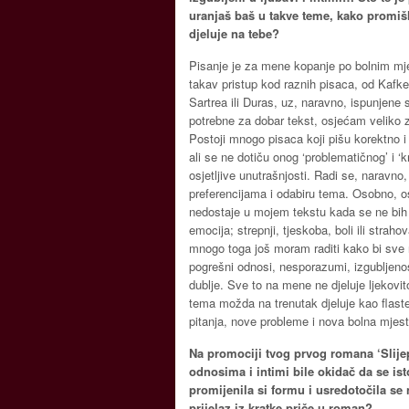
uranjaš baš u takve teme, kako promišl
djeluje na tebe?
Pisanje je za mene kopanje po bolnim mj
takav pristup kod raznih pisaca, od Kafk
Sartrea ili Duras, uz, naravno, ispunjene s
potrebne za dobar tekst, osjećam veliko za
Postoji mnogo pisaca koji pišu korektno 
ali se ne dotiču onog ‘problematičnog’ i ‘kr
osjetljive unutrašnjosti. Radi se, naravno, 
preferencijama i odabiru tema. Osobno, o
nedostaje u mojem tekstu kada se ne bih
emocija; strepnji, tjeskoba, boli ili stra
mnogo toga još moram raditi kako bi sve 
pogrešni odnosi, nesporazumi, izgubljenost
dublje. Sve to na mene ne djeluje ljekov
tema možda na trenutak djeluje kao flaster
pitanja, nove probleme i nova bolna mjest
Na promociji tvog prvog romana ‘Slijepa
odnosima i intimi bile okidač da se is
promijenila si formu i usredotočila se
prijelaz iz kratke priče u roman?