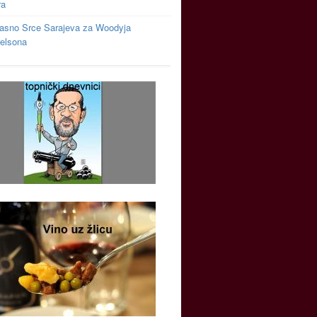
ra
asno Srce Sarajeva za Woodyja
relsona