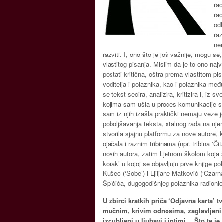
ra
ra
od
ra
ne
razviti. I, ono što je još važnije, mogu se
vlastitog pisanja. Mislim da je to ono naj
postati kritična, oštra prema vlastitom p
voditelja i polaznika, kao i polaznika među
se tekst secira, analizira, kritizira i, iz 
kojima sam ušla u proces komunikacije s 
sam iz njih izašla praktički nemaju veze 
poboljšavanja teksta, stalnog rada na n
stvorila sjajnu platformu za nove autore, k
ojačala i raznim tribinama (npr. tribina ‘Č
novih autora, zatim Ljetnom školom koja
korak’ u kojoj se objavljuju prve knjige p
Kušec (‘Sobe’) i Ljiljane Matković (‘Czarn
Špičića, dugogodišnjeg polaznika radionice
U zbirci kratkih priča ‘Odjavna karta’ tv
mučnim, krivim odnosima, zaglavljen
izgubljeni u ljubavi i intimi… Što te j