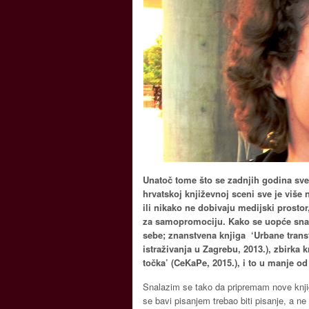
Unatoč tome što se zadnjih godina sve 
hrvatskoj književnoj sceni sve je više 
ili nikako ne dobivaju medijski prosto
za samopromociju. Kako se uopće snaći 
sebe; znanstvena knjiga ‘Urbane trans
istraživanja u Zagrebu, 2013.), zbirka 
točka’ (CeKaPe, 2015.), i to u manje o
Snalazim se tako da pripremam nove knjig
se bavi pisanjem trebao biti pisanje, a n