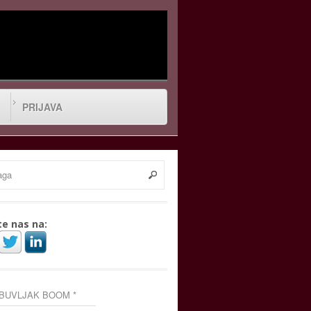
PRIJAVA
te nas na:
 BUVLJAK BOOM *