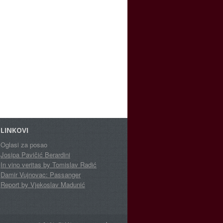
LINKOVI
Oglasi za posao
Josipa Pavičić Berardini
In vino veritas by Tomislav Radić
Damir Vujnovac: Passanger
Report by Vjekoslav Madunić