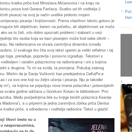
Lea
dionicu kratke priče kod Miroslava Mićanovića i na kraju na
dionicu proze kod Gorana Ferčeca. Svatko od tih voditelja (i
Poč
ličnih pisaca) na svoj je način uvelike pridonio mojem
Har
zumijevanju pisanja i književnosti. Prema vlastitom tekstu gotovo je
moguće biti objektivan, barem na početku, ali objektivnost se može
, ako se to želi, vrlo dobro spoznati problemi i slabosti u vezi
vrjednije što osoba koja se bavi pisanjem može kod sebe otkriti –
isanju. Na radionicama se stvara zanimljiva dinamika između
sobno. U svakoga tko čita svoj tekst uperen je veliki reflektor i taj
svega toga, prerađuje, popravlja i ponovno izgrađuje. Tekstovi s
voditeljem i ostalim polaznicima na radionicama i oni s kojima
jedni s drugima. To mi se sviđa, ta promjena. Pokušaj stalnog
jemu. Mislim da je Sanja Vučković kao predsjednica CeKaPe-a
ao i za sve one koji su željni učenja i pisanja. Nju je također
<
itaj mi’), na kojima se pojavljuju nova imena polaznika i potencijalnih
 se svake godine održava u Gorskom Kotaru te bibliotekom ‘Prvi
olaznika. Među posljednjima bile su knjige bivših polaznica Ksenije
a Madonna’), a u pripremi je jedna zanimljiva zbirka priča Denisa
 kratke priče, a odnedavno i voditelja radionice ‘Tekst u glazbi’.
oji likovi često su u
i u nesporazumima,
e potaknulo na to da