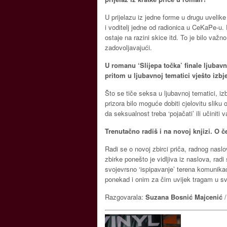
U prijelazu iz jedne forme u drugu uvelik
i voditelj jedne od radionica u CeKaPe-u. 
ostaje na razini skice itd. To je bilo važn
zadovoljavajući.
U romanu ‘Slijepa točka’ finale ljubavne
pritom u ljubavnoj tematici vješto izbj
Što se tiče seksa u ljubavnoj tematici, iz
prizora bilo moguće dobiti cjelovitu sliku 
da seksualnost treba ‘pojačati’ ili učiniti 
Trenutačno radiš i na novoj knjizi. O 
Radi se o novoj zbirci priča, radnog naslov
zbirke ponešto je vidljiva iz naslova, rad
svojevrsno ‘ispipavanje’ terena komunika
ponekad i onim za čim uvijek tragam u sv
Razgovarala:
Suzana Bosnić Majcenić
/