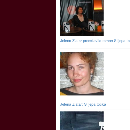
Jelena Zlatar predstavila roman Slijepa t
Jelena Zlatar: Slijepa točka