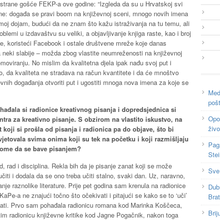
strane gošće FEKP-a ove godine: “Izgleda da su u Hrvatskoj svi
stine: događa se pravi boom na književnoj sceni, mnogo novih imena
moj dojam, budući da ne znam što kažu istraživanja na tu temu, ali
roblemi u izdavaštvu su veliki, a objavljivanje knjiga raste, kao i broj
je, koristeći Facebook i ostale društvene mreže koje danas
 neki slabije – možda zbog vlastite neumreženosti na književnoj
moviranju. No mislim da kvalitetna djela ipak nađu svoj put i
o, da kvaliteta ne stradava na račun kvantitete i da će mnoštvo
iževnih događanja otvoriti put i ugostiti mnoga nova imena za koje se
Medi
poš
hađala si radionice kreativnog pisanja i dopredsjednica si
Opor
ntra za kreativno pisanje. S obzirom na vlastito iskustvo, na
živo
t koji si prošla od pisanja i radionica pa do objave, što bi
vjetovala svima onima koji su tek na početku i koji razmišljaju
Pag
tome da se bave pisanjem?
Ste
d, rad i disciplina. Rekla bih da je pisanje zanat koji se može
Sve
učiti i dodala da se ono treba učiti stalno, svaki dan. Uz, naravno,
anje raznolike literature. Prije pet godina sam krenula na radionice
Dub
KaPe-a ne znajući točno što očekivati i pitajući se kako se to ‘uči’
Bra
sati. Prvo sam pohađala radionicu romana kod Marinka Koščeca,
Brij
tim radionicu književne kritike kod Jagne Pogačnik, nakon toga