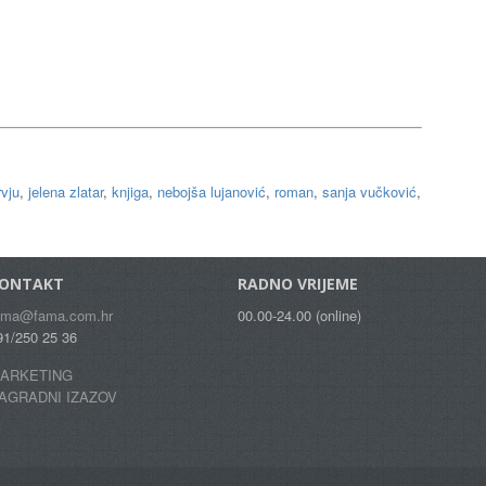
rvju
,
jelena zlatar
,
knjiga
,
nebojša lujanović
,
roman
,
sanja vučković
,
ONTAKT
RADNO VRIJEME
ama@fama.com.hr
00.00-24.00 (online)
91/250 25 36
ARKETING
AGRADNI IZAZOV