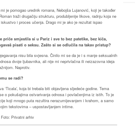
e mi je pomogao urednik romana, Nebojša Lujanović, koji je također
Roman traži drugačiju strukturu, produbljenije likove, radnju koja ne
o iskustvo i proces učenja. Drago mi je ako je rezultat ispao
 priče smjestila si u Pariz i sve to bez patetike, bez kiča,
egavaš pisati o seksu. Zašto si se odlučila na takav pristup?
bjegavanja nisu bila svjesna. Činilo mi se da je i s manje seksualnih
odnosa dvoje ljubavnika, ali nije mi neprivlačna ili neizazovna ideja
važnijom. Naprotiv.
čemu se radi?
a ‘Ticala’, koja bi trebala biti objavljena sljedeće godine. Tema
i se o pokušajima ostvarivanja odnosa i povlačenjima iz istih. To je
cije koji mnogo puta rezultira nerazumijevanjem i krahom, a samo
ojim tekstovima – uspostavljanjem intime.
 Foto: Privatni arhiv