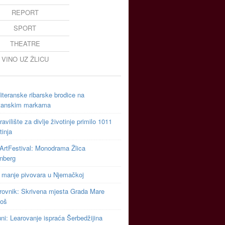
REPORT
SPORT
THEATRE
VINO UZ ŽLICU
teranske ribarske brodice na
tanskim markama
avilište za divlje životinje primilo 1011
tinja
ArtFestival: Monodrama Žlica
inberg
 manje pivovara u Njemačkoj
rovnik: Skrivena mjesta Grada Mare
toš
uni: Learovanje ispraća Šerbedžijina