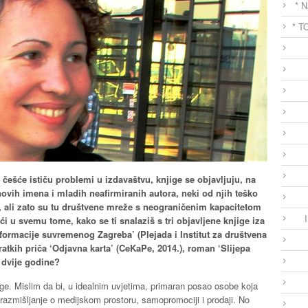
* 
* T
češće ističu problemi u izdavaštvu, knjige se objavljuju, na
novih imena i mladih neafirmiranih autora, neki od njih teško
r, ali zato su tu društvene mreže s neograničenim kapacitetom
u svemu tome, kako se ti snalaziš s tri objavljene knjige iza
formacije suvremenog Zagreba’ (Plejada i Institut za društvena
kratkih priča ‘Odjavna karta’ (CeKaPe, 2014.), roman ‘Slijepa
d dvije godine?
e. Mislim da bi, u idealnim uvjetima, primaran posao osobe koja
e razmišljanje o medijskom prostoru, samopromociji i prodaji. No