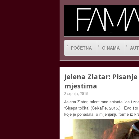
POČETNA
O NAMA
AUT
Jelena Zlatar: Pisanj
mjestima
2 srpnja, 2015
Jelena Zlatar, talentirana spisateljica i 
‘Slijepa točka’ (CeKaPe, 2015.). Evo što 
koje je pohađala, o mijenjanju forme iz kra