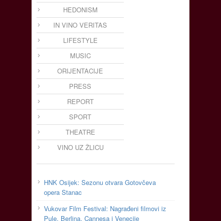
HEDONISM
IN VINO VERITAS
LIFESTYLE
MUSIC
ORIJENTACIJE
PRESS
REPORT
SPORT
THEATRE
VINO UZ ŽLICU
HNK Osijek: Sezonu otvara Gotovčeva
opera Stanac
Vukovar Film Festival: Nagrađeni filmovi iz
Pule, Berlina, Cannesa i Venecije