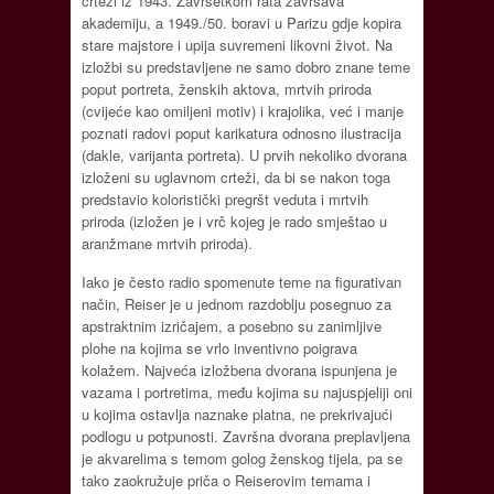
crteži iz 1943. Završetkom rata završava
akademiju, a 1949./50. boravi u Parizu gdje kopira
stare majstore i upija suvremeni likovni život. Na
izložbi su predstavljene ne samo dobro znane teme
poput portreta, ženskih aktova, mrtvih priroda
(cvijeće kao omiljeni motiv) i krajolika, već i manje
poznati radovi poput karikatura odnosno ilustracija
(dakle, varijanta portreta). U prvih nekoliko dvorana
izloženi su uglavnom crteži, da bi se nakon toga
predstavio koloristički pregršt veduta i mrtvih
priroda (izložen je i vrč kojeg je rado smještao u
aranžmane mrtvih priroda).
Iako je često radio spomenute teme na figurativan
način, Reiser je u jednom razdoblju posegnuo za
apstraktnim izričajem, a posebno su zanimljive
plohe na kojima se vrlo inventivno poigrava
kolažem. Najveća izložbena dvorana ispunjena je
vazama i portretima, među kojima su najuspjeliji oni
u kojima ostavlja naznake platna, ne prekrivajući
podlogu u potpunosti. Završna dvorana preplavljena
je akvarelima s temom golog ženskog tijela, pa se
tako zaokružuje priča o Reiserovim temama i