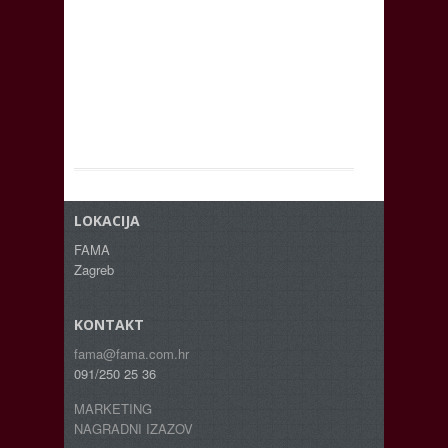
LOKACIJA
FAMA
Zagreb
KONTAKT
fama@fama.com.hr
091/250 25 36
MARKETING
NAGRADNI IZAZOV