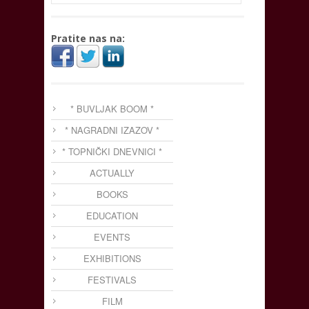
Pratite nas na:
* BUVLJAK BOOM *
* NAGRADNI IZAZOV *
* TOPNIČKI DNEVNICI *
ACTUALLY
BOOKS
EDUCATION
EVENTS
EXHIBITIONS
FESTIVALS
FILM