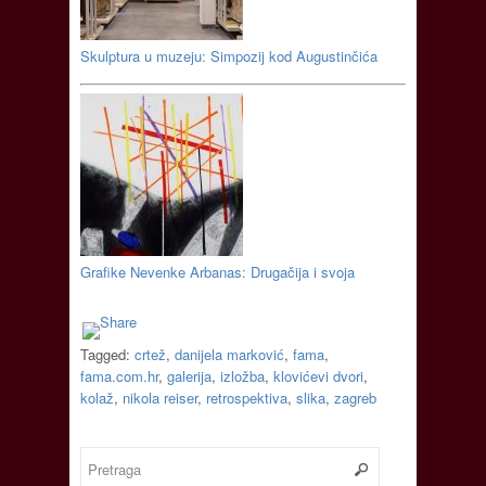
Skulptura u muzeju: Simpozij kod Augustinčića
Grafike Nevenke Arbanas: Drugačija i svoja
Tagged:
crtež
,
danijela marković
,
fama
,
fama.com.hr
,
galerija
,
izložba
,
klovićevi dvori
,
kolaž
,
nikola reiser
,
retrospektiva
,
slika
,
zagreb