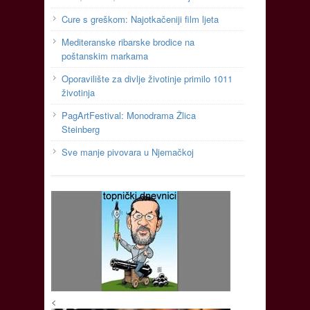
Cure s greškom: Najotkačeniji film ljeta
Mediteranske ribarske brodice na
poštanskim markama
Oporavilište za divlje životinje primilo 1011
životinja
PagArtFestival: Monodrama Žlica
Steinberg
Sve manje pivovara u Njemačkoj
<