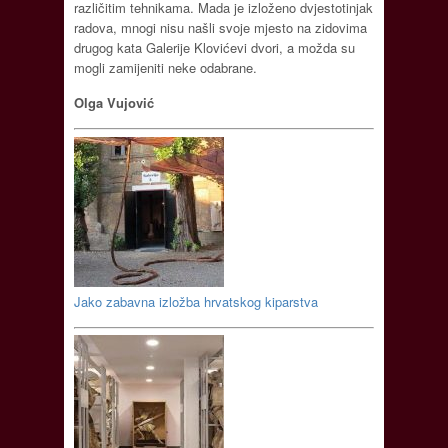
različitim tehnikama. Mada je izloženo dvjestotinjak
radova, mnogi nisu našli svoje mjesto na zidovima
drugog kata Galerije Klovićevi dvori, a možda su
mogli zamijeniti neke odabrane.
Olga Vujović
Jako zabavna izložba hrvatskog kiparstva