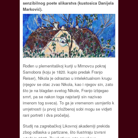
senzibilnog poete slikarstva (kustosica Danijela
Marković).
Rođen u plemenitaškoj kuriji u Mirnovcu pokraj
Samobora (koju je 1820. kupio predak Franjo
Reiser), Nikola je odrastao u intelektualnom krugu
(njegov se otac zvao Nikola, kao i njegov sin, zato
što je na blagdan svetog Nikole, Franjo izbjegao
smrt, pa se nakon toga najstariji sin nazivao
imenom tog sveca). To ga je vremenom usmjerilo k
umjetnosti (u prvoj izložbenoj sobi mogu se vidjeti
rani portreti i dva pročelja).
Studij na zagrebačkoj Likovnoj akademiji prekida
zbog odlaska u partizane, što ilustriraju izvrsni