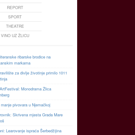
REPORT
SPORT
THEATRE
VINO UZ ŽLICU
teranske ribarske brodice na
tanskim markama
avilište za divlje životinje primilo 1011
tinja
ArtFestival: Monodrama Žlica
inberg
 manje pivovara u Njemačkoj
rovnik: Skrivena mjesta Grada Mare
toš
uni: Learovanje ispraća Šerbedžijina