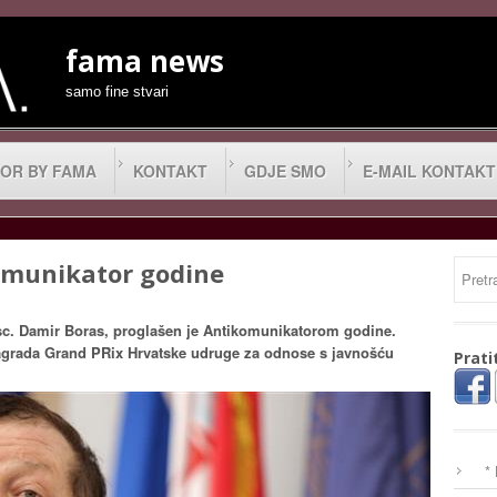
fama news
samo fine stvari
OR BY FAMA
KONTAKT
GDJE SMO
E-MAIL KONTAKT
omunikator godine
. sc. Damir Boras, proglašen je Antikomunikatorom godine.
 nagrada Grand PRix Hrvatske udruge za odnose s javnošću
Prati
*