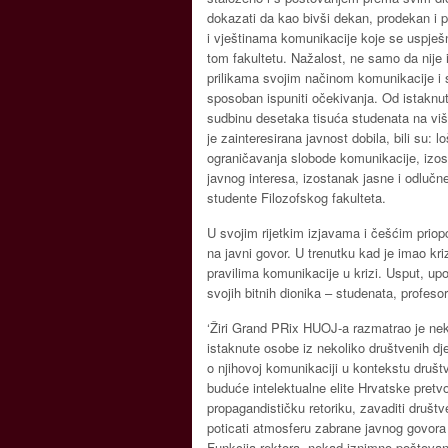
dokazati da kao bivši dekan, prodekan i p
i vještinama komunikacije koje se uspješ
tom fakultetu. Nažalost, ne samo da nije 
prilikama svojim načinom komunikacije i
sposoban ispuniti očekivanja. Od istaknu
sudbinu desetaka tisuća studenata na viš
je zainteresirana javnost dobila, bili su: l
ograničavanja slobode komunikacije, izos
javnog interesa, izostanak jasne i odlučne
studente Filozofskog fakulteta.
U svojim rijetkim izjavama i češćim priop
na javni govor. U trenutku kad je imao kr
pravilima komunikacije u krizi. Usput, up
svojih bitnih dionika – studenata, profesor
‘Žiri Grand PRix HUOJ-a razmatrao je ne
istaknute osobe iz nekoliko društvenih djel
o njihovoj komunikaciji u kontekstu društv
buduće intelektualne elite Hrvatske pretvo
propagandističku retoriku, zavaditi društ
poticati atmosferu zabrane javnog govora i
Funkcija rektora, nekad iznimno poštovana