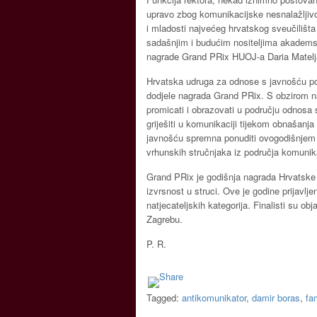
upravo zbog komunikacijske nesnalažljivo
i mladosti najvećeg hrvatskog sveučilišt
sadašnjim i budućim nositeljima akademskih
nagrade Grand PRix HUOJ-a Daria Matelj
Hrvatska udruga za odnose s javnošću po
dodjele nagrada Grand PRix. S obzirom na
promicati i obrazovati u području odnosa
griješiti u komunikaciji tijekom obnašanj
javnošću spremna ponuditi ovogodišnjem l
vrhunskih stručnjaka iz područja komunik
Grand PRix je godišnja nagrada Hrvatske 
izvrsnost u struci. Ove je godine prijavlj
natjecateljskih kategorija. Finalisti su ob
Zagrebu.
P. R.
Tagged:
antikomunikator
,
damir boras
,
fa