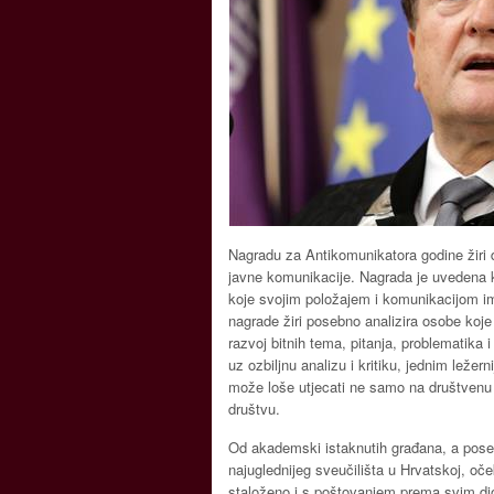
Nagradu za Antikomunikatora godine žiri do
javne komunikacije. Nagrada je uvedena k
koje svojim položajem i komunikacijom im
nagrade žiri posebno analizira osobe koj
razvoj bitnih tema, pitanja, problematika
uz ozbiljnu analizu i kritiku, jednim lež
može loše utjecati ne samo na društvenu 
društvu.
Od akademski istaknutih građana, a pose
najuglednijeg sveučilišta u Hrvatskoj, oče
staloženo i s poštovanjem prema svim dio