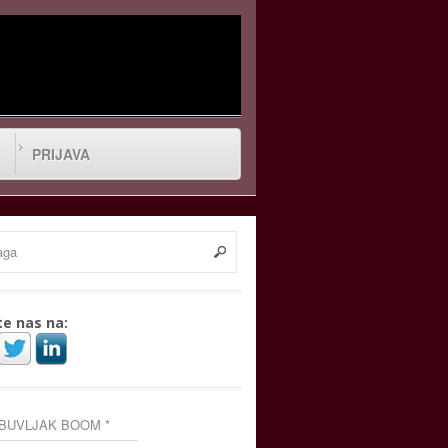
PRIJAVA
te nas na:
 BUVLJAK BOOM *