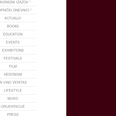
NAGRADNI IZAZOV *
OPNIČKI DNEVNICI *
ACTUALLY
BOOKS
EDUCATION
EVENTS
EXHIBITIONS
FESTIVALS
FILM
HEDONISM
IN VINO VERITAS
LIFESTYLE
MUSIC
ORIJENTACIJE
PRESS