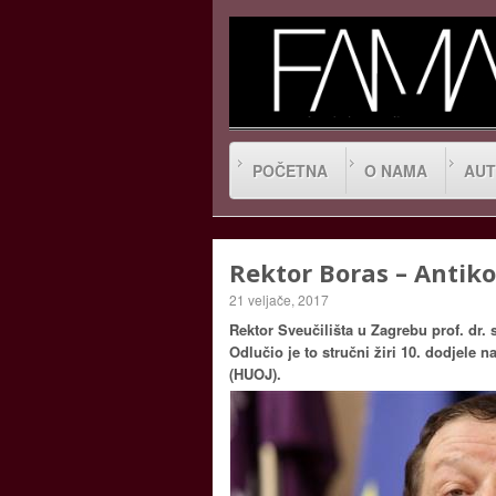
POČETNA
O NAMA
AUT
Rektor Boras – Antik
21 veljače, 2017
Rektor Sveučilišta u Zagrebu prof. dr
Odlučio je to stručni žiri 10. dodjele
(HUOJ).