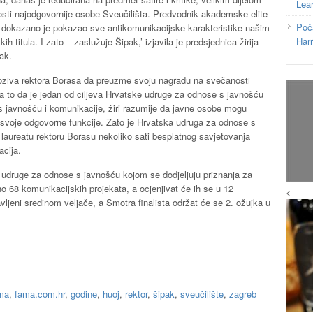
Lea
sti najodgovornije osobe Sveučilišta. Predvodnik akademske elite
Poč
a dokazano je pokazao sve antikomunikacijske karakteristike našim
Har
 titula. I zato – zaslužuje Šipak,’ izjavila je predsjednica žirija
ak.
ziva rektora Borasa da preuzme svoju nagradu na svečanosti
 to da je jedan od ciljeva Hrvatske udruge za odnose s javnošću
 s javnošću i komunikacije, žiri razumije da javne osobe mogu
a svoje odgovorne funkcije. Zato je Hrvatska udruga za odnose s
aureatu rektoru Borasu nekoliko sati besplatnog savjetovanja
acija.
udruge za odnose s javnošću kojom se dodjeljuju priznanja za
eno 68 komunikacijskih projekata, a ocjenjivat će ih se u 12
<
javljeni sredinom veljače, a Smotra finalista održat će se 2. ožujka u
ma
,
fama.com.hr
,
godine
,
huoj
,
rektor
,
šipak
,
sveučilište
,
zagreb