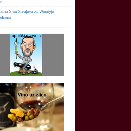
ra
asno Srce Sarajeva za Woodyja
relsona