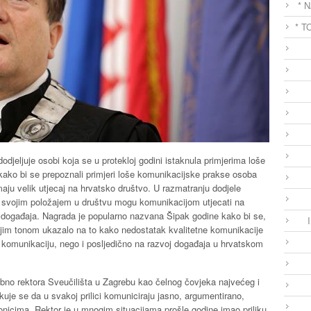
* 
* T
djeljuje osobi koja se u protekloj godini istaknula primjerima loše
ako bi se prepoznali primjeri loše komunikacijske prakse osoba
aju velik utjecaj na hrvatsko društvo. U razmatranju dodjele
e svojim položajem u društvu mogu komunikacijom utjecati na
 i događaja. Nagrada je popularno nazvana Šipak godine kako bi se,
ernijim tonom ukazalo na to kako nedostatak kvalitetne komunikacije
komunikaciju, nego i posljedično na razvoj događaja u hrvatskom
bno rektora Sveučilišta u Zagrebu kao čelnog čovjeka najvećeg i
kuje se da u svakoj prilici komuniciraju jasno, argumentirano,
nicima. Rektor je u mnogim situacijama prošle godine imao priliku