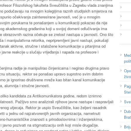
rofesor Filozofskog fakulteta Sveučilišta u Zagrebu vlada znanjima
no podučavaju na mnogim kolegijima raznih studijskih smjerova na
ispunio očekivanja zainteresirane javnosti, već je u mnogim
 svojim porukama te ponašanjem u komunikaciji pokazao da nije
tog akademskog građanina koji u svojoj domeni odlučivanja ima
e obrazovnih razina očekuje se zrelost nastupa u javnosti. Ono što
oša i manipulativna retorika, nepripremljeni javni nastupi, pokušaji
tanak aktivne, stručne i staložene komunikacije u pitanjima od
 javne reakcije u slučaju vrijeđanja i napada na profesore i
Medi
poš
ćenjima radije je manipulirao činjenicama i negirao drugima pravo
Opor
iznu situaciju, rektor se ponašao upravo suprotno svim dobrim
živo
orno je ignorirao društvene mreže kao bitan kanal komunikacije
a, alumnija i stručne javnosti.
Pag
Ste
koliko kandidata za Antikomunikatora godine, redom iznimno
Sve
atnosti. Pažljivo smo analizirali njihove javne nastupe i raspravljali
enog utjecaja. Rektor je uspio Sveučilište, kao željeni rasadnik
Dub
riti u jednu od najzatvorenijih javnih organizacija, nametnuti
Bra
veno-humanističke znanosti s prirodoslovnima i inženjerskima,
 javno pozivati na stigmatizaciju onih koji misle drugačije.
Brij
, danas je reducirana na predmet satire i kritike, velikim dijelom