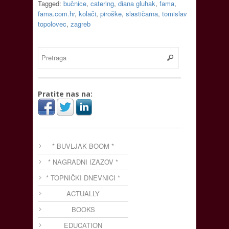
Tagged:
bučnice
,
catering
,
diana gluhak
,
fama
,
fama.com.hr
,
kolači
,
piroške
,
slastičarna
,
tomislav
topolovec
,
zagreb
Pratite nas na:
* BUVLJAK BOOM *
* NAGRADNI IZAZOV *
* TOPNIČKI DNEVNICI *
ACTUALLY
BOOKS
EDUCATION