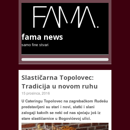
fama news
samo fine stvari
Slastičarna Topolovec:
Tradicija u novom ruhu
15 prosinca, 2016
U Cateringu Topolovec na zagrebačkom Rudešu
predstavljeni su stari i novi, slatki i slani
zalogaji kakvih se neki od nas sjećaju još iz
stare slastičarnice u Bogovićevoj ulici.