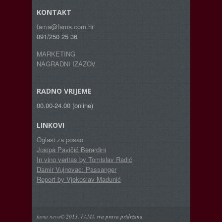
KONTAKT
fama@fama.com.hr
091/250 25 36
MARKETING
NAGRADNI IZAZOV
RADNO VRIJEME
00.00-24.00 (online)
LINKOVI
Oglasi za posao
Josipa Pavičić Berardini
In vino veritas by Tomislav Radić
Damir Vujnovac: Passanger
Report by Vjekoslav Madunić
fama news
© 2013.
FAMA
sva prava pridržana