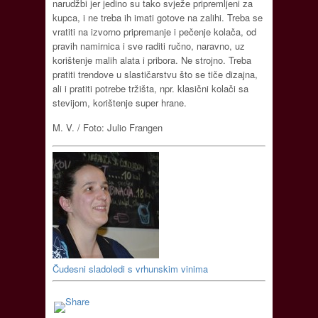
narudžbi jer jedino su tako svježe pripremljeni za
kupca, i ne treba ih imati gotove na zalihi. Treba se
vratiti na izvorno pripremanje i pečenje kolača, od
pravih namirnica i sve raditi ručno, naravno, uz
korištenje malih alata i pribora. Ne strojno. Treba
pratiti trendove u slastičarstvu što se tiče dizajna,
ali i pratiti potrebe tržišta, npr. klasični kolači sa
stevijom, korištenje super hrane.
M. V. / Foto: Julio Frangen
Čudesni sladoledi s vrhunskim vinima