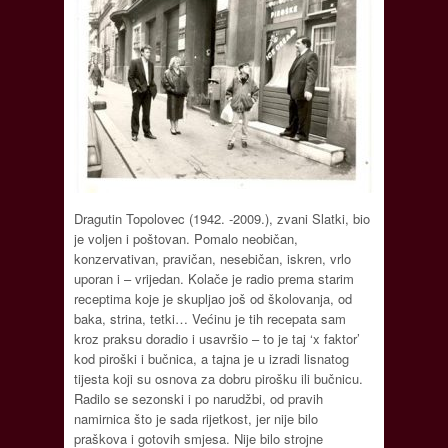
Dragutin Topolovec (1942. -2009.), zvani Slatki, bio
je voljen i poštovan. Pomalo neobičan,
konzervativan, pravičan, nesebičan, iskren, vrlo
uporan i – vrijedan. Kolače je radio prema starim
receptima koje je skupljao još od školovanja, od
baka, strina, tetki… Većinu je tih recepata sam
kroz praksu doradio i usavršio – to je taj ‘x faktor’
kod piroški i bučnica, a tajna je u izradi lisnatog
tijesta koji su osnova za dobru pirošku ili bučnicu.
Radilo se sezonski i po narudžbi, od pravih
namirnica što je sada rijetkost, jer nije bilo
praškova i gotovih smjesa. Nije bilo strojne