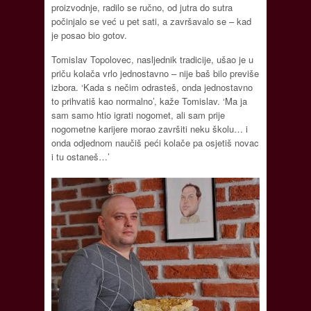
proizvodnje, radilo se ručno, od jutra do sutra
počinjalo se već u pet sati, a završavalo se – kad
je posao bio gotov.
Tomislav Topolovec, nasljednik tradicije, ušao je u
priču kolača vrlo jednostavno – nije baš bilo previše
izbora. ‘Kada s nečim odrasteš, onda jednostavno
to prihvatiš kao normalno’, kaže Tomislav. ‘Ma ja
sam samo htio igrati nogomet, ali sam prije
nogometne karijere morao završiti neku školu… i
onda odjednom naučiš peći kolače pa osjetiš novac
i tu ostaneš…’