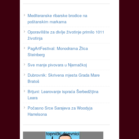
Mediteranske ribarske brodice na
poštanskim markama
Oporavilište za divlje životinje primilo 1011
životinja
PagArtFestival: Monodrama Žlica
Steinberg
Sve manje pivovara u Njemačkoj
Dubrovnik: Skrivena mjesta Grada Mare
Bratoš
Brijuni: Learovanje ispraća Šerbedžijina
Leara
Počasno Srce Sarajeva za Woodyja
Harrelsona