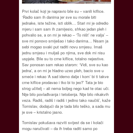
Prvi kolač koji je napravio bile su – vanili kiflice.
‘Radio sam ih danima jer sve su morale biti
jednake, iste težine, isti oblik… Stari mi je odredio
mjeru i sam sam ih zamijesio, sfrkao jedan pleh i
pohvalio se, a on mi je rekao – ‘To ništ’ ne valja’ –
sve mi ponovo smiješao i tako danima… Nisam ja
sebi mogao svaki put raditi novu smjesu. Imaš
jednu smjesu i muljaš po njima, sve dok mi nisu
uspjele. Bile su to crne kiflice, totalno nejestive.
Sav ponosan sam rekao starom: ‘Vidi, sve su kao
jedna’, a on mi je hladno uzeo pleh, bacio sve u
smeće i rekao ‘A sad idemo dalje i kom’ bi ti takve
crne kiflice prodavao i tko bi to jeo?’ Tata je bio
strog učitelj – ali nema boljeg nego kad te otac uči.
Nije bilo povlađivanja i tetošenja. Nije bilo nikakvih
veza. Radiš, radiš i radiš i jedino tako naučiš’, kaže
Tomislav, dodajući da je tada bilo teško, a sada mu
je sve – kristalno jasno.
Tomislav pokušava razviti svijest da se i kolači
mogu naručivati – da ih treba raditi samo po