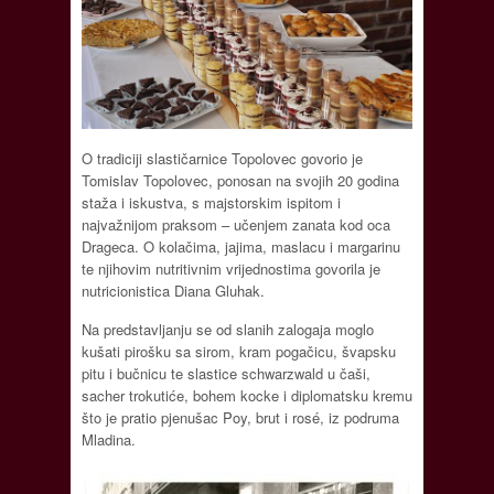
O tradiciji slastičarnice Topolovec govorio je
Tomislav Topolovec, ponosan na svojih 20 godina
staža i iskustva, s majstorskim ispitom i
najvažnijom praksom – učenjem zanata kod oca
Drageca. O kolačima, jajima, maslacu i margarinu
te njihovim nutritivnim vrijednostima govorila je
nutricionistica Diana Gluhak.
Na predstavljanju se od slanih zalogaja moglo
kušati pirošku sa sirom, kram pogačicu, švapsku
pitu i bučnicu te slastice schwarzwald u čaši,
sacher trokutiće, bohem kocke i diplomatsku kremu
što je pratio pjenušac Poy, brut i rosé, iz podruma
Mladina.