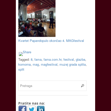
Kvartet Papandopulo okončao 4. MAGfestival
Tagged:
8
,
fama
,
fama.com.hr
,
festival
,
glazba
,
komorna
,
mag
,
magfestival
,
muzej grada splita
,
split
Pratite nas na: