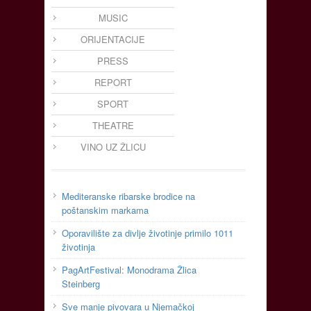
MUSIC
ORIJENTACIJE
PRESS
REPORT
SPORT
THEATRE
VINO UZ ŽLICU
Mediteranske ribarske brodice na
poštanskim markama
Oporavilište za divlje životinje primilo 1011
životinja
PagArtFestival: Monodrama Žlica
Steinberg
Sve manje pivovara u Njemačkoj