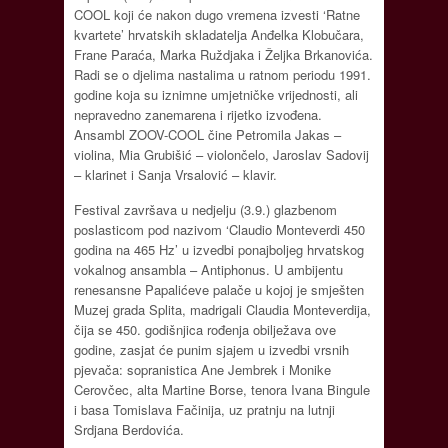
COOL koji će nakon dugo vremena izvesti ‘Ratne
kvartete’ hrvatskih skladatelja Anđelka Klobučara,
Frane Paraća, Marka Ruždjaka i Željka Brkanovića.
Radi se o djelima nastalima u ratnom periodu 1991.
godine koja su iznimne umjetničke vrijednosti, ali
nepravedno zanemarena i rijetko izvođena.
Ansambl ZOOV-COOL čine Petromila Jakas –
violina, Mia Grubišić – violončelo, Jaroslav Sadovij
– klarinet i Sanja Vrsalović – klavir.
Festival završava u nedjelju (3.9.) glazbenom
poslasticom pod nazivom ‘Claudio Monteverdi 450
godina na 465 Hz’ u izvedbi ponajboljeg hrvatskog
vokalnog ansambla – Antiphonus. U ambijentu
renesansne Papalićeve palače u kojoj je smješten
Muzej grada Splita, madrigali Claudia Monteverdija,
čija se 450. godišnjica rođenja obilježava ove
godine, zasjat će punim sjajem u izvedbi vrsnih
pjevača: sopranistica Ane Jembrek i Monike
Cerovčec, alta Martine Borse, tenora Ivana Bingule
i basa Tomislava Fačinija, uz pratnju na lutnji
Srdjana Berdovića.