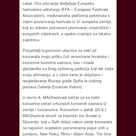
Label. Ovo priznanje dodjeljuje Europsko
festivalsko udruženja (EFA – European Festivals
Association), međunarodna platforma pokrenuta s
ciljem povezivanja festivala iz 31 europske zemlje,
koji su duboko posvećeni promicanju umjetničkih i
europskih vrijednosti, a ujedno značajni za lokalnu
zajednicu.
Posjetitelji kupovinom ulaznice za neki od
koncerata imaju priliku čuti renomirane hrvatske i
inozemne komorne sastave, kao i mlade
glazbenike sa šireg splitskog područja koji tek traže
svoju afirmaciju, a u cijeni karte je uključeno i
razgledavanje Muzeja grada Splita te stalnog
postava Galerije Emanuel Vidović.
U okviru 8. MAGfestivala održat će se četiri
koncertne večeri vrhunskih komornih sastava iz
zemlje i inozemstva. Koncertom u petak (25.8.)
MAGfestival otvorit će klavirski trio Amael iz
Slovenije, koji u Split dolazi nakon serije koncerata
na najvećim svjetskim pozornicama poput onih u
Londonu, New Yorku, Rimu i diljem Azije. Trio čine