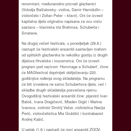
renomirani, međunarodno priznati glazbenici
(Volodja Balžalorsky- violina, Damir Hamidullin –
violončelo i Zoltan Peter – klavir). Oni će izvesti
kapitalna djela originalno napisana za ovu vrstu
sastava – klavirska tria Brahmsa, Schuberta i
Smetane.
Na drugoj večeri festivala, u ponedjeljak (28.8.)
nastupit će festivalski ansambl sastavljen mahom
od splitskih glazbenika te nekoliko gostiju iz drugih
dijelova Hrvatske i inozemstva. Oni će izvesti
program pod nazivom ‘Hommage a Schubert’, čime
će MAGfestival doprinijeti obilježavanju 220.
godišnjice rođenja ovog skladatelja. Na programu
će biti izvedena ne samo Schubertova djela, već i
skladbe drugih skladatelja posvećena njemu.
Ovogodišnji festivalski ansambl čine: pijanisti Ivan
Batoš, Ivana Dragičević, Mladen Grgić i Marina
Ivanova, violinist Dmitrij Večer, violinistica Nastja
Perić, violončelistica Mia Grubišić i kontrabasist
Andrej Kašić.
U petak (1.9.) nastupit će novi ansambl ZOOV-