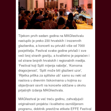
Tijekom prvih sedam godina na MAGfestivalu
nastupilo je preko 230 hrvatskih i inozemnih
glazbenika, a koncerti su privukli više od 7000
posjetitelja. Festival svake godine privlači i sve
veći broj stranih gostiju, a kvalitetno je popraćen i
od strane brojnih hrvatskih i regionalnih medija.
‘Festival koji Split mijenja nabolje’, ‘Komorna
dragocjenost’, ‘Split može biti glazbeni uzor’,
‘Rijetka prilika za splitske uši’ samo su neki od
naslova u dnevnim tiskovinama u kojima su
objavljivani osvrti na koncerte održane u okviru
prijašnjih izdanja MAGfestivala.
MAGfestival je već treću godinu, zahvaljujući
originalnosti projekta i kvalitetno osmišljenom
programu, dobitnik prestižne etikete EFFE Festival