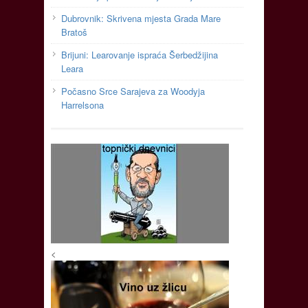
Dubrovnik: Skrivena mjesta Grada Mare
Bratoš
Brijuni: Learovanje ispraća Šerbedžijina
Leara
Počasno Srce Sarajeva za Woodyja
Harrelsona
<