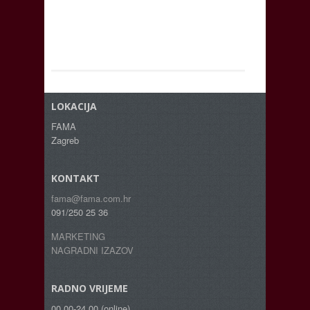
LOKACIJA
FAMA
Zagreb
KONTAKT
fama@fama.com.hr
091/250 25 36
MARKETING
NAGRADNI IZAZOV
RADNO VRIJEME
00.00-24.00 (online)