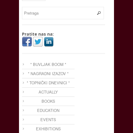
Pratite nas na:
* BUVLJAK BOOM *
* NAGRADNI IZAZOV *
* TOPNIČKI DNEVNICI *
ACTUALLY
BOOKS
EDUCATION
EVENTS
EXHIBITIONS