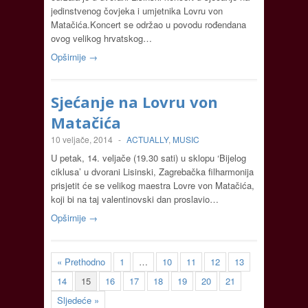
jedinstvenog čovjeka i umjetnika Lovru von
Matačića.Koncert se održao u povodu rođendana
ovog velikog hrvatskog…
Opširnije →
Sjećanje na Lovru von
Matačića
10 veljače, 2014
-
ACTUALLY
,
MUSIC
U petak, 14. veljače (19.30 sati) u sklopu ‘Bijelog
ciklusa’ u dvorani Lisinski, Zagrebačka filharmonija
prisjetit će se velikog maestra Lovre von Matačića,
koji bi na taj valentinovski dan proslavio…
Opširnije →
« Prethodno
1
…
10
11
12
13
14
15
16
17
18
19
20
21
Sljedeće »