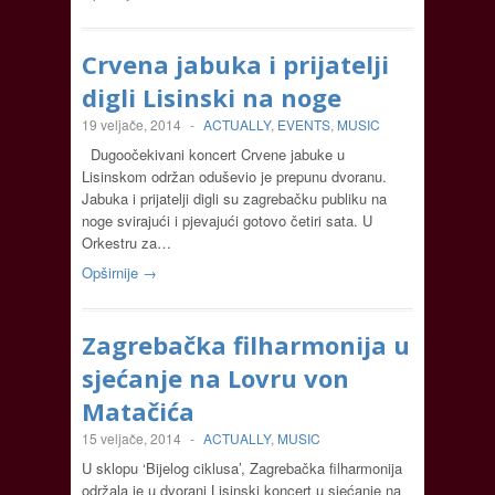
Crvena jabuka i prijatelji
digli Lisinski na noge
19 veljače, 2014
-
ACTUALLY
,
EVENTS
,
MUSIC
Dugoočekivani koncert Crvene jabuke u
Lisinskom održan oduševio je prepunu dvoranu.
Jabuka i prijatelji digli su zagrebačku publiku na
noge svirajući i pjevajući gotovo četiri sata. U
Orkestru za…
Opširnije →
Zagrebačka filharmonija u
sjećanje na Lovru von
Matačića
15 veljače, 2014
-
ACTUALLY
,
MUSIC
U sklopu ‘Bijelog ciklusa’, Zagrebačka filharmonija
održala je u dvorani Lisinski koncert u sjećanje na