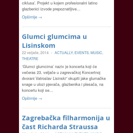
ciklusa’. Projekt u kojem profesionalni latino
glazbenici izvode prepoznatljive…
Opširnije →
Glumci glumcima u
Lisinskom
22 veljače, 2014
-
ACTUALLY
,
EVENTS
,
MUSIC
,
THEATRE
‘Glumci glumcima’ naziv je koncerta koji će
večeras 23. veljače u zagrevačkoj Koncertnoj
dvorani Vatroslav Lisinski“ okupiti jake glumačke
snage u ulozi pjevača, glazbenika i plesača, na
koncertu koji se…
Opširnije →
Zagrebačka filharmonija u
čast Richarda Straussa