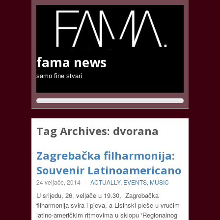
fama news
samo fine stvari
Tag Archives:
dvorana
Zagrebačka filharmonija:
Souvenir Latinoamericano
24 veljače, 2014
-
ACTUALLY
,
EVENTS
,
MUSIC
U srijedu, 26. veljače u 19.30, Zagrebačka
filharmonija svira i pjeva, a Lisinski pleše u vrućim
latino-američkim ritmovima u sklopu ‘Regionalnog