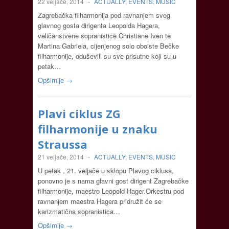
22 veljače, 2014
-
ACTUALLY
,
EVENTS
,
MUSIC
Zagrebačka filharmonija pod ravnanjem svog
glavnog gosta dirigenta Leopolda Hagera,
veličanstvene sopranistice Christiane Iven te
Martina Gabriela, cijenjenog solo oboiste Bečke
filharmonije, oduševili su sve prisutne koji su u
petak…
Opširnije →
Plavi ciklus ZG
filharmonije u znaku
Straussa
21 veljače, 2014
-
ACTUALLY
,
EVENTS
,
MUSIC
U petak , 21. veljače u sklopu Plavog ciklusa,
ponovno je s nama glavni gost dirigent Zagrebačke
filharmonije, maestro Leopold Hager.Orkestru pod
ravnanjem maestra Hagera pridružit će se
karizmatična sopranistica…
Opširnije →