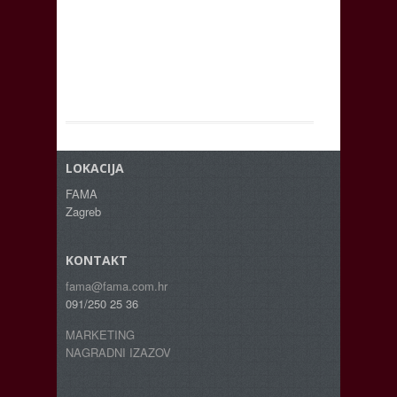
LOKACIJA
FAMA
Zagreb
KONTAKT
fama@fama.com.hr
091/250 25 36
MARKETING
NAGRADNI IZAZOV