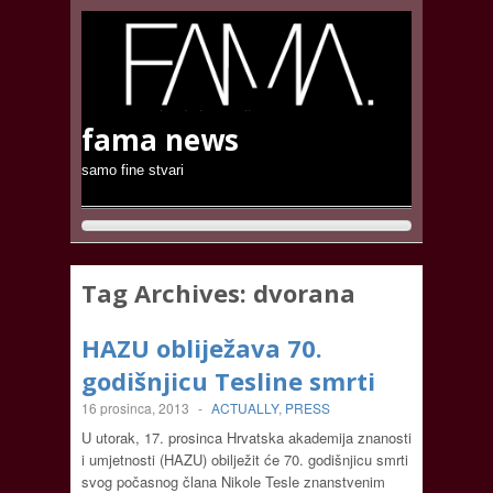
fama news
samo fine stvari
Tag Archives:
dvorana
HAZU obliježava 70.
godišnjicu Tesline smrti
16 prosinca, 2013
-
ACTUALLY
,
PRESS
U utorak, 17. prosinca Hrvatska akademija znanosti
i umjetnosti (HAZU) obilježit će 70. godišnjicu smrti
svog počasnog člana Nikole Tesle znanstvenim