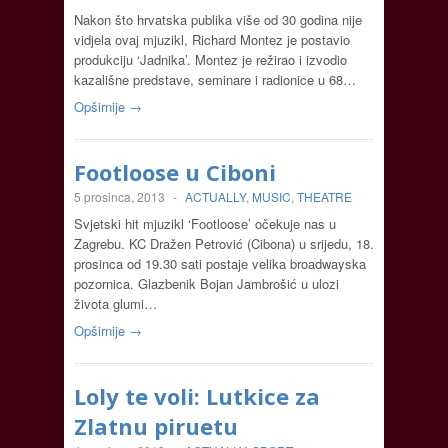
Nakon što hrvatska publika više od 30 godina nije
vidjela ovaj mjuzikl, Richard Montez je postavio
produkciju ‘Jadnika’. Montez je režirao i izvodio
kazališne predstave, seminare i radionice u 68…
Opširnije →
Footloose u Ciboni
5 prosinca, 2013
-
ACTUALLY
,
MUSIC
,
THEATRE
Svjetski hit mjuzikl ‘Footloose’ očekuje nas u
Zagrebu. KC Dražen Petrović (Cibona) u srijedu, 18.
prosinca od 19.30 sati postaje velika broadwayska
pozornica. Glazbenik Bojan Jambrošić u ulozi
života glumi…
Opširnije →
Loly te voli: Lutkice za
Zlatnu piruetu