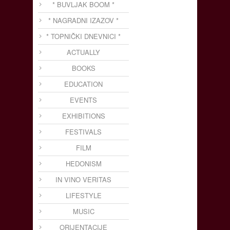
* BUVLJAK BOOM *
* NAGRADNI IZAZOV *
* TOPNIČKI DNEVNICI *
ACTUALLY
BOOKS
EDUCATION
EVENTS
EXHIBITIONS
FESTIVALS
FILM
HEDONISM
IN VINO VERITAS
LIFESTYLE
MUSIC
ORIJENTACIJE