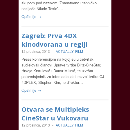
skupom pod nazivom ‘Znanstveno i tehničko
nasljeđe Nikole Tesle’….
Opširnije →
Zagreb: Prva 4DX
kinodvorana u regiji
12 prosinca, 2013
-
ACTUALLY
,
FILM
Press konferencijom na kojoj su u četvrtak
sudjelovali članovi Uprave tvrtke Blitz-CineStar,
Hrvoje Krstulović i Damir Milinić, te izvršni
potpredsjednik za internacionalni razvoj tvrtke CJ
4DPLEX, Stephen Kim, te direktor…
Opširnije →
Otvara se Multipleks
CineStar u Vukovaru
12 prosinca, 2013
-
ACTUALLY
,
FILM