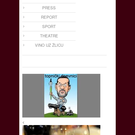
PRESS
REPORT
SPORT
THEATRE
VINO UZ ŽLICU
<