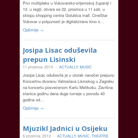
Prvi multipleks u Vukovarsko-srijemskoj županiji i
13. u regiji, otvara se 22. prosinca u 11 sati, u
sklopu shopping centra Golubica mall. CineStar
Vukovar u potpunosti je digitalizirano kino s…
Opširnije →
Josipa Lisac oduševila
prepun Lisinski
11 prosinca, 2013
-
ACTUALLY
,
MUSIC
Josipa Lisac oduševila je u utorak navečer prepunu
Koncertnu dvoranu Vatroslava Lisinskog u Zagrebu
na koncertu posvećenom Karlu Metikošu. Završna
stanica godinu dana duge turneje u povodu 40
godina od…
Opširnije →
Mjuzikl Jadnici u Osijeku
6 prosinca, 2013
-
ACTUALLY
,
MUSIC
,
THEATRE