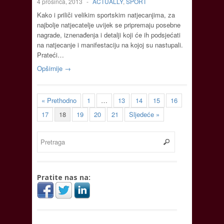
4 prosinca, 2013
-
ACTUALLY
,
SPORT
Kako i priliči velikim sportskim natjecanjima, za
najbolje natjecatelje uvijek se pripremaju posebne
nagrade, iznenađenja i detalji koji će ih podsjećati
na natjecanje i manifestaciju na kojoj su nastupali.
Prateći…
Opširnije →
« Prethodno
1
…
13
14
15
16
17
18
19
20
21
Sljedeće »
Pratite nas na: