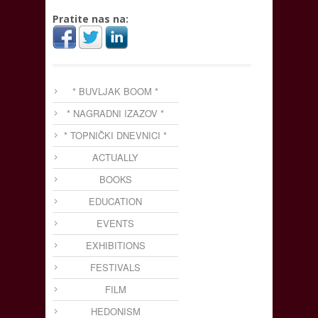
Pratite nas na:
* BUVLJAK BOOM *
* NAGRADNI IZAZOV *
* TOPNIČKI DNEVNICI *
ACTUALLY
BOOKS
EDUCATION
EVENTS
EXHIBITIONS
FESTIVALS
FILM
HEDONISM