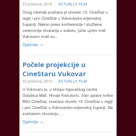
23 prosinca, 2013
-
ACTUALLY
,
FILM
Ovog vikenda svečano je otvoren 13. CineStar u
regiji i prvi CineStar u Vukovarsko-srijemskoj
županiji. Nakon press konferencije i službene
ceremonije otvaranja u subotu, jučer ujutro mali
Vukovarci imali su…
Opširnije →
Počele projekcije u
CineStaru Vukovar
22 prosinca, 2013
-
ACTUALLY
,
FILM
U Vukovaru je, u sklopu trgovačkog centra
Golubica Mall, Hrvoje Krstulović, član uprave tvrtke
Blitz-CineStar, svečano otvorio 13. CineStar u regiji
i prvi CineStar u Vukovarsko-srijemskoj županji. Na
svečanom otvorenju…
Opširnije →