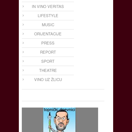
IN VINO VERITAS
LIFESTYLE
MUSIC
ORIJENTACIJE
PRESS
REPORT
SPORT
THEATRE
VINO UZ ŽLICU