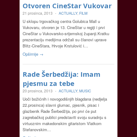
Otvoren CineStar Vukovar
21 prosinca, 2013
-
ACTUALLY
,
FILM
U sklopu trgovačkog centra Golubica Mall u
Vukovaru, otvoren je 13. CineStar u regiji i prvi
CineStar u Vukovarsko-srijemskoj županji.Kratku
prezentaciju medijima održali su članovi uprave
Blitz-CineStara, Hrvoje Krstulović i…
Opširnije →
Rade Šerbedžija: Imam
pjesmu za tebe
20 prosinca, 2013
-
ACTUALLY
,
MUSIC
Uoči božićnih i novogodišnjih blagdana (nedjelja
22.prosinca) slavni glumac, pjesnik, pisac i
glazbenik Rade Šerbedžija, po prvi će put
zagrebačkoj publici predstaviti svoju suradnju s
virtuoznim makedonskim gitaristom Vlatkom
Stefanovskim…