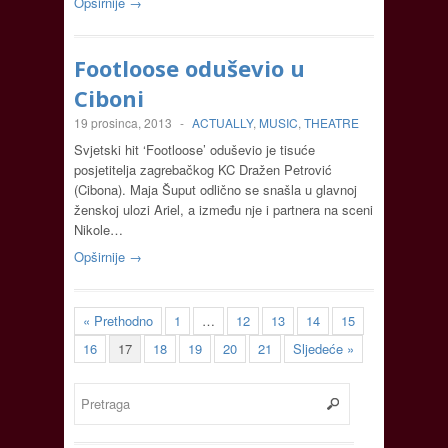
Opširnije →
Footloose oduševio u
Ciboni
19 prosinca, 2013
-
ACTUALLY
,
MUSIC
,
THEATRE
Svjetski hit ‘Footloose’ oduševio je tisuće
posjetitelja zagrebačkog KC Dražen Petrović
(Cibona). Maja Šuput odlično se snašla u glavnoj
ženskoj ulozi Ariel, a između nje i partnera na sceni
Nikole…
Opširnije →
« Prethodno
1
…
12
13
14
15
16
17
18
19
20
21
Sljedeće »