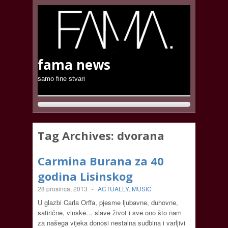
fama news
samo fine stvari
Tag Archives:
dvorana
Carmina Burana za 40
godina Lisinskog
28 prosinca, 2013
-
ACTUALLY
,
MUSIC
U glazbi Carla Orffa, pjesme ljubavne, duhovne,
satirične, vinske… slave život i sve ono što nam
za našega vijeka donosi nestalna sudbina i varljivi