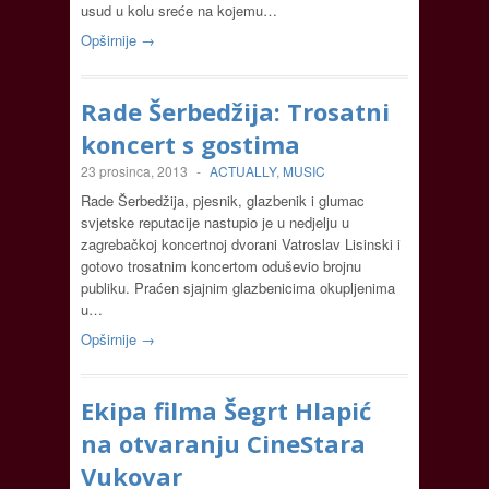
usud u kolu sreće na kojemu…
Opširnije →
Rade Šerbedžija: Trosatni
koncert s gostima
23 prosinca, 2013
-
ACTUALLY
,
MUSIC
Rade Šerbedžija, pjesnik, glazbenik i glumac
svjetske reputacije nastupio je u nedjelju u
zagrebačkoj koncertnoj dvorani Vatroslav Lisinski i
gotovo trosatnim koncertom oduševio brojnu
publiku. Praćen sjajnim glazbenicima okupljenima
u…
Opširnije →
Ekipa filma Šegrt Hlapić
na otvaranju CineStara
Vukovar