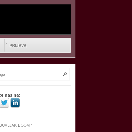
PRIJAVA
te nas na:
 BUVLJAK BOOM *