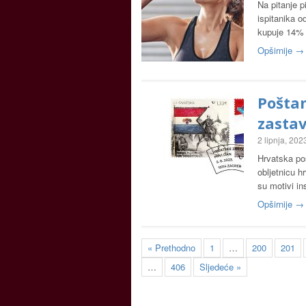
Na pitanje p
ispitanika o
kupuje 14% 
Opširnije →
Pošta
zastav
2 lipnja, 202
Hrvatska poš
obljetnicu h
su motivi i
Opširnije →
« Prethodno
1
…
200
201
…
406
Sljedeće »