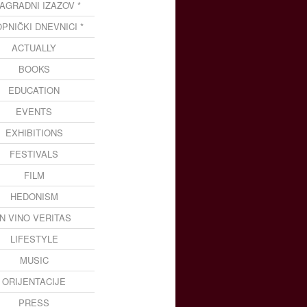
NAGRADNI IZAZOV *
OPNIČKI DNEVNICI *
ACTUALLY
BOOKS
EDUCATION
EVENTS
EXHIBITIONS
FESTIVALS
FILM
HEDONISM
IN VINO VERITAS
LIFESTYLE
MUSIC
ORIJENTACIJE
PRESS