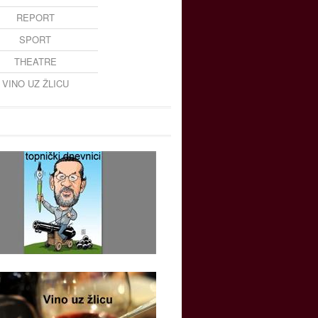
REPORT
SPORT
THEATRE
VINO UZ ŽLICU