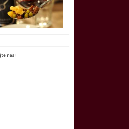
jte nas!