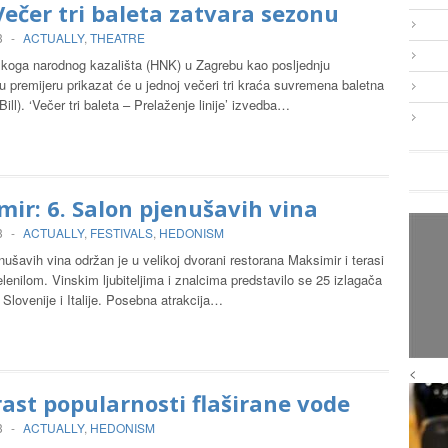
ečer tri baleta zatvara sezonu
3
-
ACTUALLY
,
THEATRE
skoga narodnog kazališta (HNK) u Zagrebu kao posljednju
premijeru prikazat će u jednoj večeri tri kraća suvremena baletna
 Bill). ‘Večer tri baleta – Prelaženje linije’ izvedba…
ir: 6. Salon pjenušavih vina
3
-
ACTUALLY
,
FESTIVALS
,
HEDONISM
nušavih vina održan je u velikoj dvorani restorana Maksimir i terasi
lenilom. Vinskim ljubiteljima i znalcima predstavilo se 25 izlagača
 Slovenije i Italije. Posebna atrakcija…
<
rast popularnosti flaširane vode
3
-
ACTUALLY
,
HEDONISM