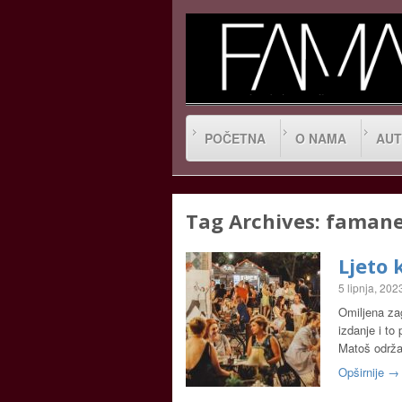
POČETNA
O NAMA
AUT
Tag Archives:
faman
Ljeto
5 lipnja, 202
Omiljena za
izdanje i to
Matoš održ
Opširnije →