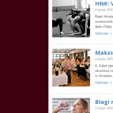
HNK: V
4 lipnja, 202
Balet Hrvat
ovosezonsku 
djela (Triple
Opširnije →
Maksim
4 lipnja, 202
6. Salon pje
okruženoj ze
iz Hrvatske,
Opširnije →
Blagi 
3 lipnja, 202