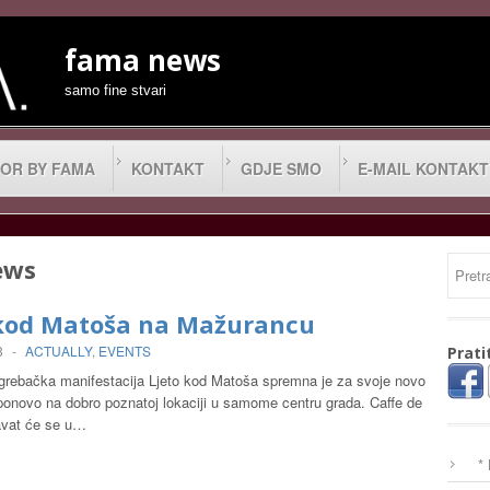
fama news
samo fine stvari
OR BY FAMA
KONTAKT
GDJE SMO
E-MAIL KONTAKT
ews
 kod Matoša na Mažurancu
3
-
ACTUALLY
,
EVENTS
Prati
grebačka manifestacija Ljeto kod Matoša spremna je za svoje novo
 ponovo na dobro poznatoj lokaciji u samome centru grada. Caffe de
avat će se u…
*