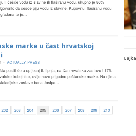
iju li češće vodu iz slavine ili flaširanu vodu, ukupno je 86%
dgovorilo da češće piju vodu iz slavine. Kupovnu, flaširanu vodu
građana te je…
nske marke u čast hrvatskoj
i
Lajka
3
-
ACTUALLY
,
PRESS
ta pustit će u optjecaj 5. lipnja, na Dan hrvatske zastave i 175.
rvatske trobojnice, dvije nove prigodne poštanske marke. Na njima
nstalacijske zastave bana Josipa…
202
203
204
205
206
207
208
209
210