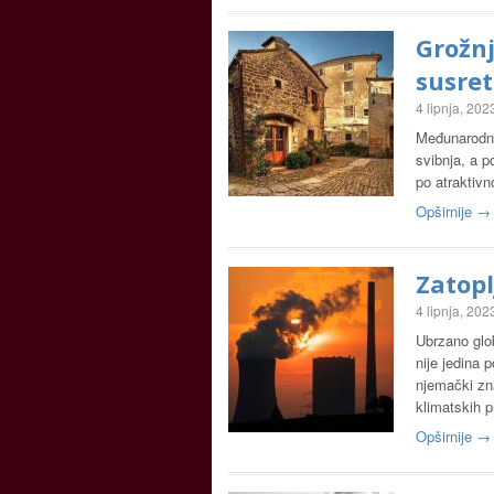
Grožnj
susre
4 lipnja, 202
Međunarodni
svibnja, a p
po atraktivn
Opširnije →
Zatopl
4 lipnja, 202
Ubrzano glob
nije jedina 
njemački zna
klimatskih 
Opširnije →