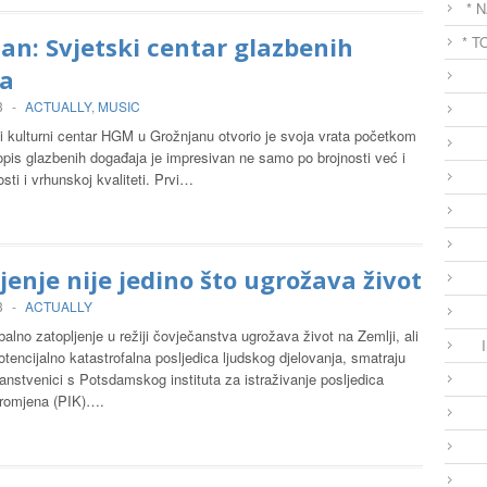
* 
an: Svjetski centar glazbenih
* T
ta
3
-
ACTUALLY
,
MUSIC
 kulturni centar HGM u Grožnjanu otvorio je svoja vrata početkom
opis glazbenih događaja je impresivan ne samo po brojnosti već i
osti i vrhunskoj kvaliteti. Prvi…
jenje nije jedino što ugrožava život
3
-
ACTUALLY
alno zatopljenje u režiji čovječanstva ugrožava život na Zemlji, ali
potencijalno katastrofalna posljedica ljudskog djelovanja, smatraju
nstvenici s Potsdamskog instituta za istraživanje posljedica
promjena (PIK)….