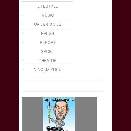
LIFESTYLE
MUSIC
ORIJENTACIJE
PRESS
REPORT
SPORT
THEATRE
VINO UZ ŽLICU