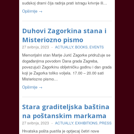
sudskoj drami čija radnja prati istragu krivnje ili…
Opširnije →
Duhovi Zagorkina stana i
Misteriozno pismo
27 svibnja, 2023
-
ACTUALLY
,
BOOKS
,
EVENTS
Memorijalni stan Marije Jurić Zagorke pridružuje se
događanjima povodom Dana grada Zagreba,
povezujući Zagorkinu obljetničku godinu i dan grada
koji je Zagorka toliko voljela. 17.00 – 20.00 sati
Misteriozno pismo…
Opširnije →
Stara graditeljska baština
na poštanskim markama
27 svibnja, 2023
-
ACTUALLY
,
EXHIBITIONS
,
PRESS
Hrvatska pošta pustila je optjecaj četiri nove