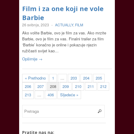
Film i za one koji ne vole
Barbie
26 svibnja, 2023
-
ACTUALLY
,
FILM
Ako volite Barbie, ovo je film za vas. Ako mrzite
Barbie, ovo je film za vas. Finalni trailer za film
‘Barbie’ konačno je online i pokazuje njezin
ružičasti svijet kao…
Opširnije →
« Prethodno
1
…
203
204
205
206
207
208
209
210
211
212
213
…
406
Sljedeće »
Pratite nas na: