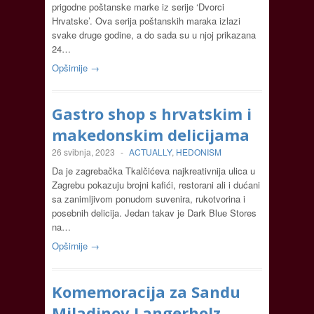
prigodne poštanske marke iz serije ‘Dvorci
Hrvatske’. Ova serija poštanskih maraka izlazi
svake druge godine, a do sada su u njoj prikazana
24…
Opširnije →
Gastro shop s hrvatskim i
makedonskim delicijama
26 svibnja, 2023
-
ACTUALLY
,
HEDONISM
Da je zagrebačka Tkalčićeva najkreativnija ulica u
Zagrebu pokazuju brojni kafići, restorani ali i dućani
sa zanimljivom ponudom suvenira, rukotvorina i
posebnih delicija. Jedan takav je Dark Blue Stores
na…
Opširnije →
Komemoracija za Sandu
Miladinov Langerholz