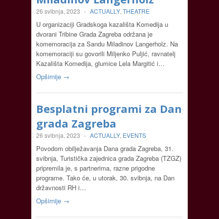
26 svibnja, 2023
-
ACTUALLY
,
THEATRE
U organizaciji Gradskoga kazališta Komedija u
dvorani Tribine Grada Zagreba održana je
komemoracija za Sandu Miladinov Langerholz. Na
komemoraciji su govorili Miljenko Puljić, ravnatelj
Kazališta Komedija, glumice Lela Margitić i…
Opširnije →
Besplatni programi za Dan
grada Zagreba
26 svibnja, 2023
-
ACTUALLY
,
EVENTS
Povodom obilježavanja Dana grada Zagreba, 31.
svibnja, Turistička zajednica grada Zagreba (TZGZ)
pripremila je, s partnerima, razne prigodne
programe. Tako će, u utorak, 30. svibnja, na Dan
državnosti RH i…
Opširnije →