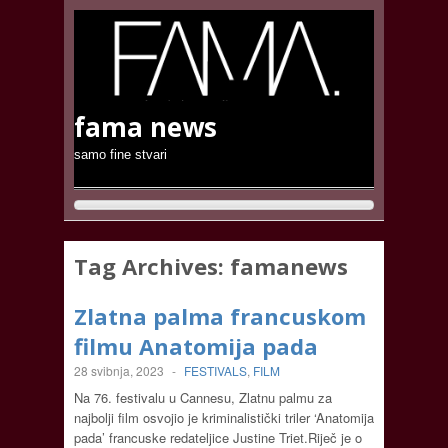
fama news
samo fine stvari
Tag Archives:
famanews
Zlatna palma francuskom
filmu Anatomija pada
28 svibnja, 2023
-
FESTIVALS
,
FILM
Na 76. festivalu u Cannesu, Zlatnu palmu za
najbolji film osvojio je kriminalistički triler ‘Anatomija
pada’ francuske redateljice Justine Triet.Riječ je o