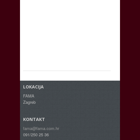
LOKACIJA
FAMA
Zagreb
KONTAKT
fama@fama.com.hr
091/250 25 36