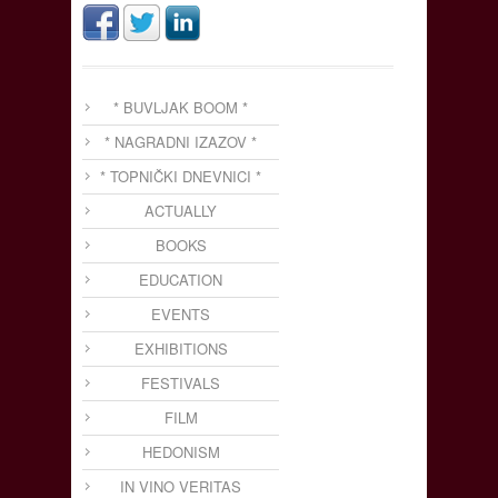
* BUVLJAK BOOM *
* NAGRADNI IZAZOV *
* TOPNIČKI DNEVNICI *
ACTUALLY
BOOKS
EDUCATION
EVENTS
EXHIBITIONS
FESTIVALS
FILM
HEDONISM
IN VINO VERITAS