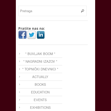
Pratite nas na:
* BUVLJAK BOOM *
* NAGRADNI IZAZOV *
* TOPNIČKI DNEVNICI *
ACTUALLY
BOOKS
EDUCATION
EVENTS
EXHIBITIONS