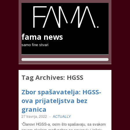
fama news
samo fine stvari
Tag Archives:
HGSS
Zbor spašavatelja: HGSS-
ova prijateljstva bez
granica
27 travnja, 2022
-
ACTUALLY
‘Članovi HGSS-a, osim što spašavaju, sa svakom
novom akcijom međusobno se povezuju i jačaju