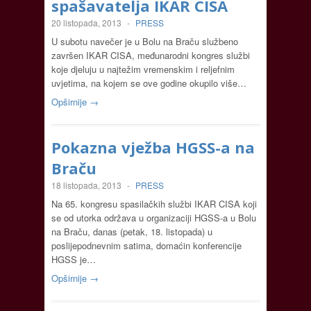
spašavatelja IKAR CISA
20 listopada, 2013
-
PRESS
U subotu navečer je u Bolu na Braču službeno
završen IKAR CISA, međunarodni kongres službi
koje djeluju u najtežim vremenskim i reljefnim
uvjetima, na kojem se ove godine okupilo više…
Opširnije →
Pokazna vježba HGSS-a na
Braču
18 listopada, 2013
-
PRESS
Na 65. kongresu spasilačkih službi IKAR CISA koji
se od utorka održava u organizaciji HGSS-a u Bolu
na Braču, danas (petak, 18. listopada) u
poslijepodnevnim satima, domaćin konferencije
HGSS je…
Opširnije →