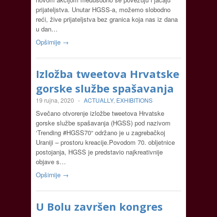
prijateljstva. Unutar HGSS-a, možemo slobodno
reći, žive prijateljstva bez granica koja nas iz dana
u dan…
Opširnije →
Izložba tweetova Hrvatske
gorske službe spašavanja
19 rujna, 2020
-
ACTUALLY
,
EXHIBITIONS
Svečano otvorenje izložbe tweetova Hrvatske
gorske službe spašavanja (HGSS) pod nazivom
‘Trending #HGSS70“ održano je u zagrebačkoj
Uraniji – prostoru kreacije.Povodom 70. obljetnice
postojanja, HGSS je predstavio najkreativnije
objave s…
Opširnije →
U Bolu završen kongres