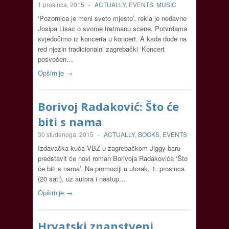
1 prosinca, 2015
-
ACTUALLY
,
EVENTS
,
MUSIC
‘Pozornica je meni sveto mjesto’, rekla je nedavno
Josipa Lisac o svome tretmanu scene. Potvrdama
svjedočimo iz koncerta u koncert. A kada dođe na
red njezin tradicionalni zagrebački ‘Koncert
posvećen…
Opširnije →
Borivoj Radaković: Što će
biti s nama
30 studenoga, 2015
-
ACTUALLY
,
BOOKS
,
EVENTS
Izdavačka kuća VBZ u zagrebačkom Jiggy baru
predstavit će novi roman Borivoja Radakovića ‘Što
će biti s nama’. Na promociji u utorak, 1. prosinca
(20 sati), uz autora i nastup…
Opširnije →
Hrvatski znanstveni