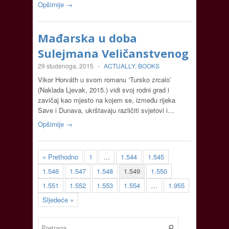
Opširnije →
Mađarska u doba
Sulejmana Veličanstvenog
29 studenoga, 2015
-
ACTUALLY
,
BOOKS
Vikor Horváth u svom romanu ‘Tursko zrcalo’
(Naklada Ljevak, 2015.) vidi svoj rodni grad i
zavičaj kao mjesto na kojem se, između rijeka
Save i Dunava, ukrštavaju različiti svjetovi i…
Opširnije →
« Prethodno
1
…
1.544
1.545
1.546
1.547
1.548
1.549
1.550
1.551
1.552
1.553
1.554
…
1.955
Sljedeće »