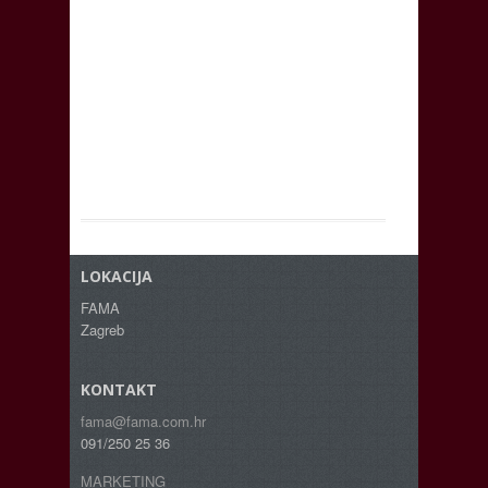
LOKACIJA
FAMA
Zagreb
KONTAKT
fama@fama.com.hr
091/250 25 36
MARKETING