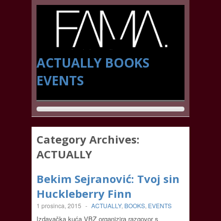
ACTUALLY
BOOKS
EVENTS
Category Archives:
ACTUALLY
Bekim Sejranović: Tvoj sin
Huckleberry Finn
1 prosinca, 2015
-
ACTUALLY
,
BOOKS
,
EVENTS
Izdavačka kuća VBZ organizira razgovor s