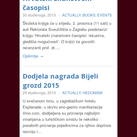
časopisi
30 studenoga, 2015
-
ACTUALLY
,
BOOKS
,
EVENTS
Školska knjiga će u srijedu, 2. prosinca (11 sati) u
auli Rektorata Sveučilišta u Zagrebu predstavizi
knjigu ‘Hrvatski znanstveni časopisi: iskustva,
gledišta mogućnosti’. O knjizi će govoriti:
recenzenti prof. dr….
Opširnije →
Dodjela nagrada Bijeli
grozd 2015
29 studenoga, 2015
-
ACTUALLY
,
HEDONISM
U svečanom tonu, u zagrebačkom hotelu
Esplanade, u okviru eno-gastro manifestacije
Vino.com, dodijeljena su priznanja najboljim
vinarijama u turističkom smislu te nekoliko
posebnih priznanja pojedincima za njihov doprinos
razvoju i…