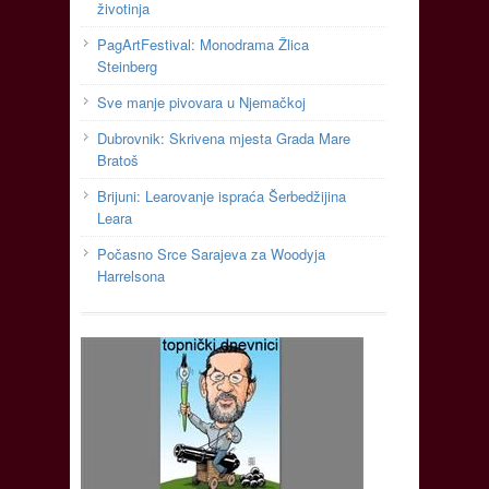
životinja
PagArtFestival: Monodrama Žlica
Steinberg
Sve manje pivovara u Njemačkoj
Dubrovnik: Skrivena mjesta Grada Mare
Bratoš
Brijuni: Learovanje ispraća Šerbedžijina
Leara
Počasno Srce Sarajeva za Woodyja
Harrelsona