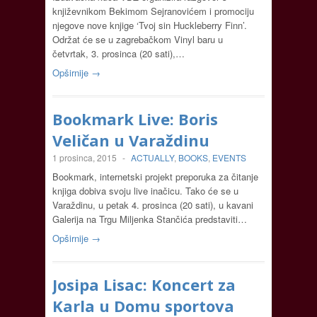
književnikom Bekimom Sejranovićem i promociju
njegove nove knjige ‘Tvoj sin Huckleberry Finn’.
Održat će se u zagrebačkom Vinyl baru u
četvrtak, 3. prosinca (20 sati),…
Opširnije →
Bookmark Live: Boris
Veličan u Varaždinu
1 prosinca, 2015
-
ACTUALLY
,
BOOKS
,
EVENTS
Bookmark, internetski projekt preporuka za čitanje
knjiga dobiva svoju live inačicu. Tako će se u
Varaždinu, u petak 4. prosinca (20 sati), u kavani
Galerija na Trgu Miljenka Stančića predstaviti…
Opširnije →
Josipa Lisac: Koncert za
Karla u Domu sportova