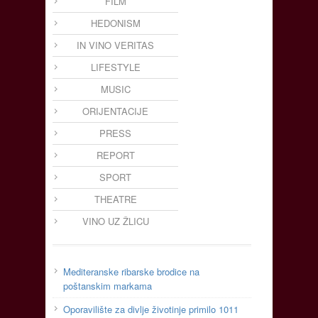
FILM
HEDONISM
IN VINO VERITAS
LIFESTYLE
MUSIC
ORIJENTACIJE
PRESS
REPORT
SPORT
THEATRE
VINO UZ ŽLICU
Mediteranske ribarske brodice na
poštanskim markama
Oporavilište za divlje životinje primilo 1011