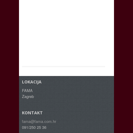
LOKACIJA
FAMA
Zagreb
KONTAKT
fama@fama.com.hr
091/250 25 36