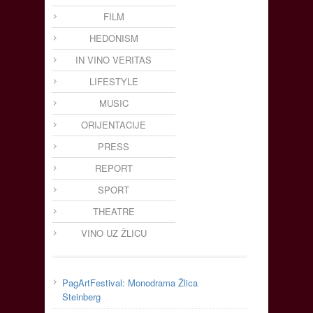
FILM
HEDONISM
IN VINO VERITAS
LIFESTYLE
MUSIC
ORIJENTACIJE
PRESS
REPORT
SPORT
THEATRE
VINO UZ ŽLICU
PagArtFestival: Monodrama Žlica
Steinberg