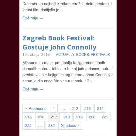
Dreamer za najbolji kratkometražni, dokumentarni i
igrani film dodijelio je…
Opširnije →
Zagreb Book Festival:
Gostuje John Connolly
16 svibnja, 2016
-
ACTUALLY
,
BOOKS
,
FESTIVALS
Miksano za male, promocije knjiga renomiranih
domaćih autora, tribina o Irskoj jučer, danas, sutra i
predstavljanje knjige irskog autora Johna Connollyja
samo je dio onog što vas u utorak, 17….
Opširnije →
« Prethodno
1
…
212
213
214
215
216
217
218
219
220
221
222
…
282
Sljedeće »