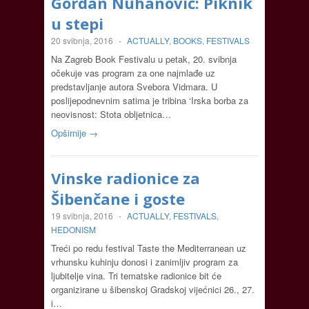
Gordan Nuhanović: Piknik
u stepi
20 svibnja, 2016
-
ACTUALLY
,
BOOKS
,
FESTIVALS
Na Zagreb Book Festivalu u petak, 20. svibnja
očekuje vas program za one najmlađe uz
predstavljanje autora Svebora Vidmara. U
poslijepodnevnim satima je tribina ‘Irska borba za
neovisnost: Stota obljetnica…
Opširnije →
Vinske radionice za
Šibenčane i goste
19 svibnja, 2016
-
ACTUALLY
,
FESTIVALS
,
HEDONISM
Treći po redu festival Taste the Mediterranean uz
vrhunsku kuhinju donosi i zanimljiv program za
ljubitelje vina. Tri tematske radionice bit će
organizirane u šibenskoj Gradskoj vijećnici 26., 27.
i…