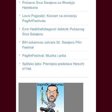
Počasno Srce Sarajeva za Woodyja
Harrelsona
Lovro Pogorelić: Koncert na otvorenju
PagArtFestivala
Emir Hadžihafizbegović dobitnik Počasnog
Srca Sarajeva
BiH oskarovac zatvara 32. Sarajevo Film
Festival
PagArtFestival: Muzika i priča
Splitsko ljeto: Premijera predstave Herscht
07769