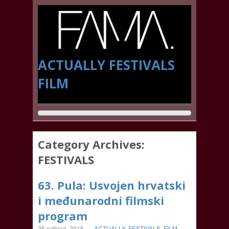
ACTUALLY
FESTIVALS
FILM
Category Archives:
FESTIVALS
63. Pula: Usvojen hrvatski
i međunarodni filmski
program
25 svibnja, 2016
-
ACTUALLY
,
FESTIVALS
,
FILM