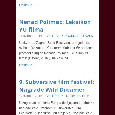
Opširnije →
Nenad Polimac: Leksikon
YU filma
18 svibnja, 2016
-
ACTUALLY
,
BOOKS
,
FESTIVALS
U okviru 2. Zagreb Book Festivala, u srijedu 18.
svibnja (18 sati) u Kulturnom klubu bit će održana
promocija knjige Nenada Polimca ‘Leksikon YU
filma‘ (Ljevak, 2016.), na kojoj će,…
Opširnije →
9. Subversive film festival:
Nagrade Wild Dreamer
17 svibnja, 2016
-
ACTUALLY
,
FESTIVALS
,
FILM
U zagrebačkom kinu Europa dodijeljene su filmske
nagrade Wild Dreamer 9. Subversive Film
Festivala: Kuća filma i prijateljstva. Nagrade Wild