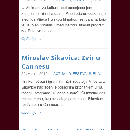
U Ministarstvu kulture, pod predsjedanjem
zamjenice ministra dr. sc. Ane Lederer, održana je
sjednica Vijeća Pulskog filmskog festivala na kojoj
je usvojen hrvatski i međunarodni filmski program
63. Pule.Na natječaj…
Opširnije →
Miroslav Sikavica: Zvir u
Cannesu
20 svibnja, 2016
-
ACTUALLY
,
FESTIVALS
,
FILM
Kratkometražni igrani film Zvir redatelja Miroslava
Sikavice nagrađen je posebnim priznanjem u 48.
izdanju programa ’15 dana autora’ (‘Quinzaine des
réalisateurs’), koji se odvija paralelno s Filmskim
festivalom u Cannesu….
Opširnije →