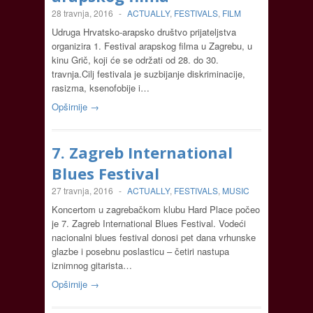
28 travnja, 2016
-
ACTUALLY
,
FESTIVALS
,
FILM
Udruga Hrvatsko-arapsko društvo prijateljstva
organizira 1. Festival arapskog filma u Zagrebu, u
kinu Grič, koji će se održati od 28. do 30.
travnja.Cilj festivala je suzbijanje diskriminacije,
rasizma, ksenofobije i…
Opširnije →
7. Zagreb International
Blues Festival
27 travnja, 2016
-
ACTUALLY
,
FESTIVALS
,
MUSIC
Koncertom u zagrebačkom klubu Hard Place počeo
je 7. Zagreb International Blues Festival. Vodeći
nacionalni blues festival donosi pet dana vrhunske
glazbe i posebnu poslasticu – četiri nastupa
iznimnog gitarista…
Opširnije →