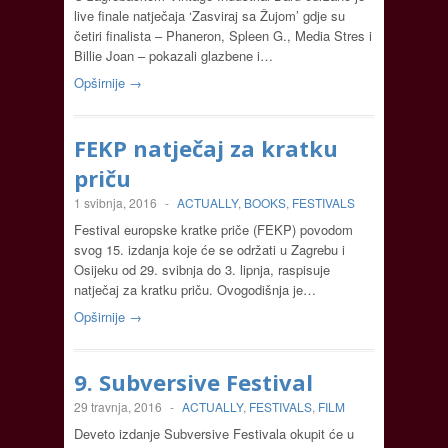
live finale natječaja ‘Zasviraj sa Žujom’ gdje su
četiri finalista – Phaneron, Spleen G., Media Stres i
Billie Joan – pokazali glazbene i…
Opširnije →
FEKP natječaj za kratku
priču
1 svibnja, 2016
-
ACTUALLY
,
BOOKS
,
FESTIVALS
Festival europske kratke priče (FEKP) povodom
svog 15. izdanja koje će se održati u Zagrebu i
Osijeku od 29. svibnja do 3. lipnja, raspisuje
natječaj za kratku priču. Ovogodišnja je…
Opširnije →
9. Subversive Festival
29 travnja, 2016
-
ACTUALLY
,
FESTIVALS
,
FILM
Deveto izdanje Subversive Festivala okupit će u