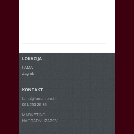
LOKACIJA
FAMA
Zagreb
KONTAKT
fama@fama.com.hr
091/250 25 36
MARKETING
NAGRADNI IZAZOV