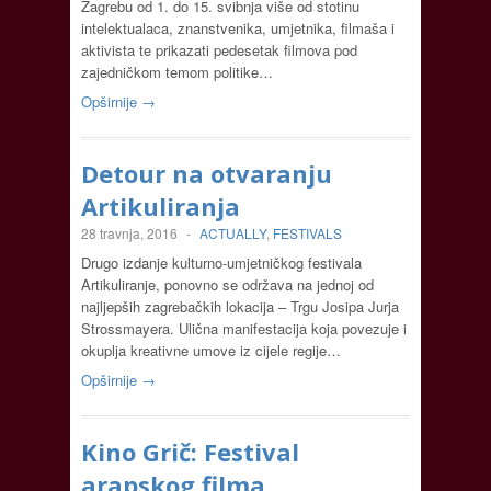
Zagrebu od 1. do 15. svibnja više od stotinu
intelektualaca, znanstvenika, umjetnika, filmaša i
aktivista te prikazati pedesetak filmova pod
zajedničkom temom politike…
Opširnije →
Detour na otvaranju
Artikuliranja
28 travnja, 2016
-
ACTUALLY
,
FESTIVALS
Drugo izdanje kulturno-umjetničkog festivala
Artikuliranje, ponovno se održava na jednoj od
najljepših zagrebačkih lokacija – Trgu Josipa Jurja
Strossmayera. Ulična manifestacija koja povezuje i
okuplja kreativne umove iz cijele regije…
Opširnije →
Kino Grič: Festival
arapskog filma