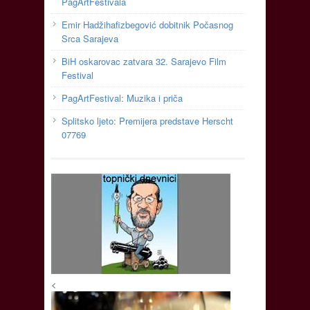
PagArtFestivala
Emir Hadžihafizbegović dobitnik Počasnog
Srca Sarajeva
BiH oskarovac zatvara 32. Sarajevo Film
Festival
PagArtFestival: Muzika i priča
Splitsko ljeto: Premijera predstave Herscht
07769
<