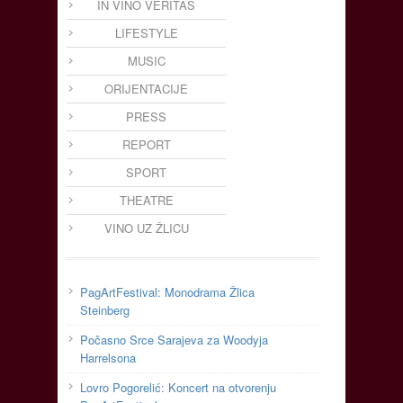
IN VINO VERITAS
LIFESTYLE
MUSIC
ORIJENTACIJE
PRESS
REPORT
SPORT
THEATRE
VINO UZ ŽLICU
PagArtFestival: Monodrama Žlica
Steinberg
Počasno Srce Sarajeva za Woodyja
Harrelsona
Lovro Pogorelić: Koncert na otvorenju