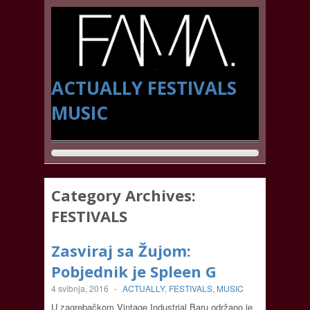
ACTUALLY
FESTIVALS
MUSIC
Category Archives:
FESTIVALS
Zasviraj sa Žujom:
Pobjednik je Spleen G
4 svibnja, 2016
-
ACTUALLY
,
FESTIVALS
,
MUSIC
U zagrebačkom Vintage Industrial Baru održano je