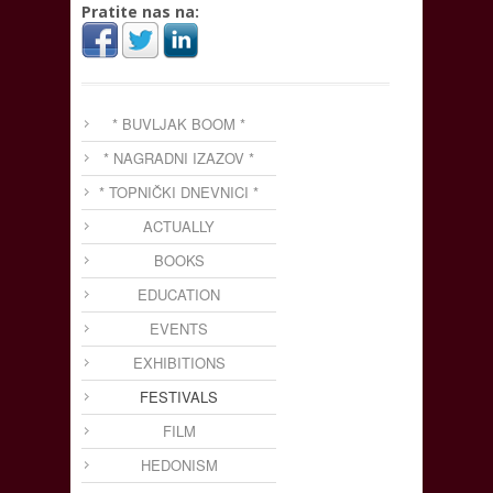
Pratite nas na:
* BUVLJAK BOOM *
* NAGRADNI IZAZOV *
* TOPNIČKI DNEVNICI *
ACTUALLY
BOOKS
EDUCATION
EVENTS
EXHIBITIONS
FESTIVALS
FILM
HEDONISM