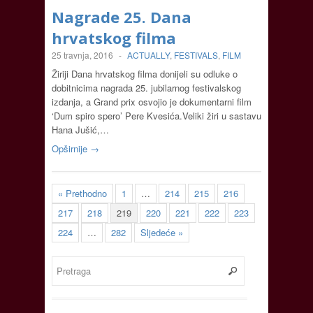
Nagrade 25. Dana
hrvatskog filma
25 travnja, 2016
-
ACTUALLY
,
FESTIVALS
,
FILM
Žiriji Dana hrvatskog filma donijeli su odluke o
dobitnicima nagrada 25. jubilarnog festivalskog
izdanja, a Grand prix osvojio je dokumentarni film
‘Dum spiro spero’ Pere Kvesića.Veliki žiri u sastavu
Hana Jušić,…
Opširnije →
« Prethodno
1
…
214
215
216
217
218
219
220
221
222
223
224
…
282
Sljedeće »