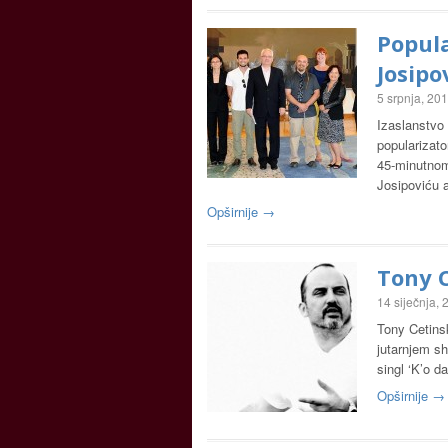
Popula
Josipo
5 srpnja, 20
Izaslanstvo
popularizato
45-minutnom 
Josipoviću 
Opširnije →
Tony C
14 siječnja,
Tony Cetinsk
jutarnjem sh
singl ‘K’o d
Opširnije →