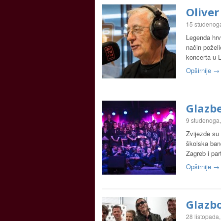
Olive
15 studenog
Legenda hrv
način poželi
koncerta u 
Opširnije →
Glazbe
9 studenoga
Zvijezde su 
školska band
Zagreb i par
Opširnije →
Glazbo
28 listopada