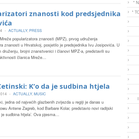
* 
rizatori znanosti kod predsjednika
* T
vića
14
-
ACTUALLY
,
PRESS
 Mreže popularizatora znanosti (MPZ), prvog udruženja
ra znanosti u Hrvatskoj, posjetilo je predsjednika Ivu Josipovića. U
druženju, brojni znanstvenici i članovi MPZ-a, predstavili su
aktivnosti članica Mreže…
etinski: K’o da je sudbina htjela
 2014
-
ACTUALLY
,
MUSIC
i, jedna od najvećih glazbenih zvijezda u regiji je danas u
owu Antene Zagreb, kod Barbare Kolar, predstavio novi radijski
a je sudbina htjela’. Ova pjesma…