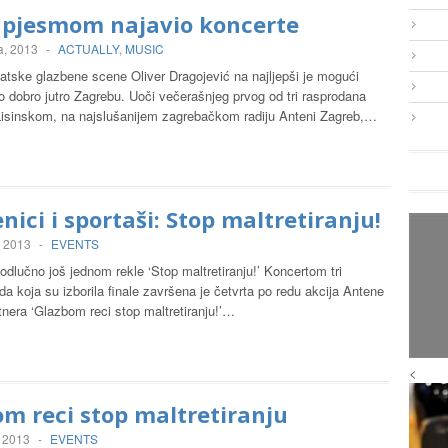
r pjesmom najavio koncerte
a, 2013
-
ACTUALLY
,
MUSIC
atske glazbene scene Oliver Dragojević na najljepši je mogući
o dobro jutro Zagrebu. Uoči večerašnjeg prvog od tri rasprodana
Lisinskom, na najslušanijem zagrebačkom radiju Anteni Zagreb,…
nici i sportaši: Stop maltretiranju!
, 2013
-
EVENTS
odlučno još jednom rekle ‘Stop maltretiranju!’ Koncertom tri
a koja su izborila finale završena je četvrta po redu akcija Antene
tnera ‘Glazbom reci stop maltretiranju!’…
<
m reci stop maltretiranju
, 2013
-
EVENTS