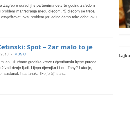
a Zagreb u suradnji s partnerima četvrtu godinu zaredom
u problem maltretiranja među djecom. ‘S djecom se treba
i osvještavati ovaj problem jer jedino ćemo tako dobiti ovu…
etinski: Spot – Zar malo to je
, 2013
-
MUSIC
Lajka
 mijeni užurbane gradske vreve i djevičanski lijepe prirode
 životi dvoje ljudi. Lijepa djevojka i i on. Tony? Lutanje,
, sastanak i rastanak. Tko je čiji san…