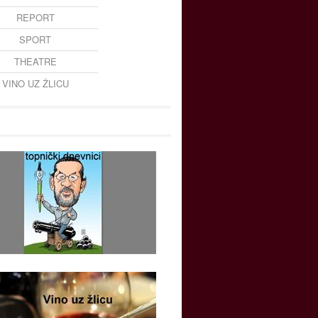
REPORT
SPORT
THEATRE
VINO UZ ŽLICU