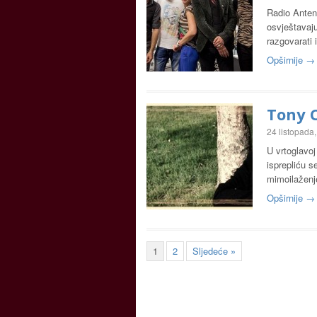
Radio Anten
osvještavaj
razgovarati 
Opširnije →
Tony C
24 listopada
U vrtoglavoj
isprepliću se
mimoilaženje
Opširnije →
1
2
Sljedeće »