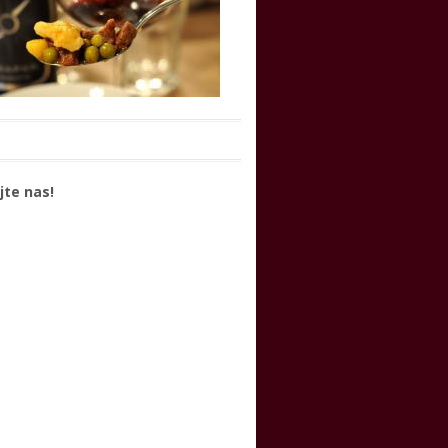
jte nas!