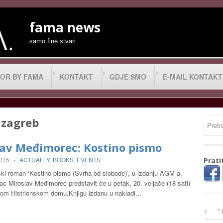
fama news
samo fine stvari
OR BY FAMA
KONTAKT
GDJE SMO
E-MAIL KONTAKT
 zagreb
lav Međimorec: Kostino pismo
2015
-
ACTUALLY
,
BOOKS
,
EVENTS
Prati
ski roman ‘Kostino pismo (Svrha od slobode)’, u izdanju AGM-a,
isac Miroslav Međimorec predstavit će u petak, 20. veljače (18 sati)
om Histrionskom domu.Knjigu izdanu u nakladi…
*