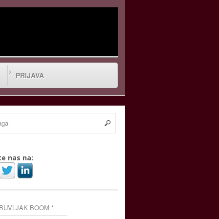
PRIJAVA
te nas na:
 BUVLJAK BOOM *