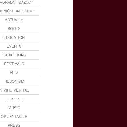
NAGRADNI IZAZOV *
OPNIČKI DNEVNICI *
ACTUALLY
BOOKS
EDUCATION
EVENTS
EXHIBITIONS
FESTIVALS
FILM
HEDONISM
IN VINO VERITAS
LIFESTYLE
MUSIC
ORIJENTACIJE
PRESS