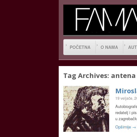
POČETNA
O NAMA
AUT
Tag Archives:
antena
Miros
19 veljače, 
Autobiograf
redatelj i p
u zagrebačk
Opširnije →