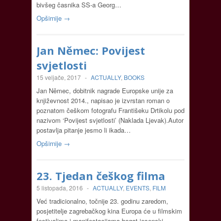
bivšeg časnika SS-a Georg…
Opširnije →
Jan Němec: Povijest
svjetlosti
15 veljače, 2017
-
ACTUALLY
,
BOOKS
Jan Němec, dobitnik nagrade Europske unije za
književnost 2014., napisao je izvrstan roman o
poznatom češkom fotografu Františeku Drtikolu pod
nazivom ‘Povijest svjetlosti’ (Naklada Ljevak).Autor
postavlja pitanje jesmo li ikada…
Opširnije →
23. Tjedan češkog filma
5 listopada, 2016
-
ACTUALLY
,
EVENTS
,
FILM
Već tradicionalno, točnije 23. godinu zaredom,
posjetitelje zagrebačkog kina Europa će u filmskim
festivalima i manifestacijama bogat jesenski