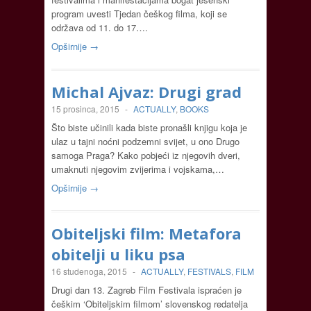
program uvesti Tjedan češkog filma, koji se
održava od 11. do 17….
Opširnije →
Michal Ajvaz: Drugi grad
15 prosinca, 2015
-
ACTUALLY
,
BOOKS
Što biste učinili kada biste pronašli knjigu koja je
ulaz u tajni noćni podzemni svijet, u ono Drugo
samoga Praga? Kako pobjeći iz njegovih dveri,
umaknuti njegovim zvijerima i vojskama,…
Opširnije →
Obiteljski film: Metafora
obitelji u liku psa
16 studenoga, 2015
-
ACTUALLY
,
FESTIVALS
,
FILM
Drugi dan 13. Zagreb Film Festivala ispraćen je
češkim ‘Obiteljskim filmom’ slovenskog redatelja