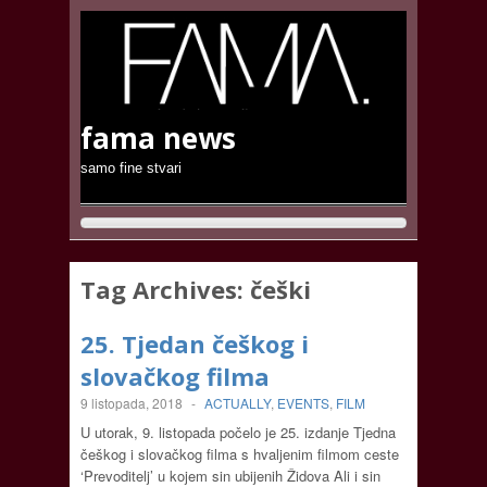
fama news
samo fine stvari
Tag Archives:
češki
25. Tjedan češkog i
slovačkog filma
9 listopada, 2018
-
ACTUALLY
,
EVENTS
,
FILM
U utorak, 9. listopada počelo je 25. izdanje Tjedna
češkog i slovačkog filma s hvaljenim filmom ceste
‘Prevoditelj’ u kojem sin ubijenih Židova Ali i sin