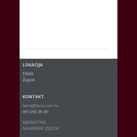
LOKACIJA
FAMA
Zagreb
KONTAKT
fama@fama.com.hr
091/250 25 36
MARKETING
NAGRADNI IZAZOV