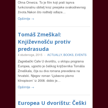
Olma Omerza. To je film koji prati isprva
funkcionalnu obitelj kroz presjeke svakodnevnog
života.Nakon što roditelji odlaze…
Opširnije →
Tomáš Zmeškal:
Književnošću protiv
predrasuda
4 studenoga, 2015
-
ACTUALLY
,
BOOKS
,
EVENTS
Zagrebački Cafe U dvorištu, u sklopu programa
Europea, ugostio je češkog književnika Tomáša
Zmeškala, čija su dva romana prevedena na
hrvatski. Njegov roman ‘Ljubavno pismo
klinopisom’ iz 2008. dobio je…
Opširnije →
Europea U dvorištu: Češki