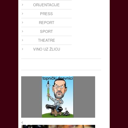
ORIJENTACIJE
PRESS
REPORT
SPORT
THEATRE
VINO UZ ŽLICU
<