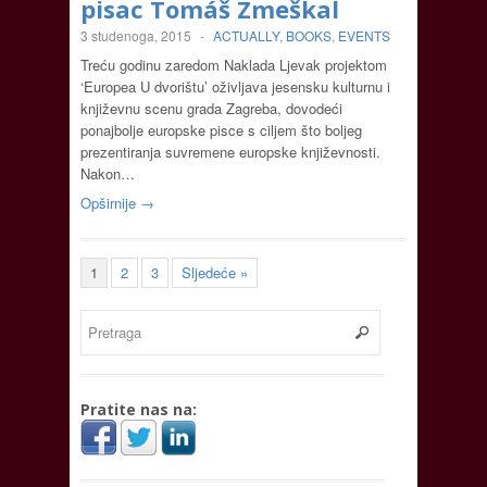
pisac Tomáš Zmeškal
3 studenoga, 2015
-
ACTUALLY
,
BOOKS
,
EVENTS
Treću godinu zaredom Naklada Ljevak projektom
‘Europea U dvorištu’ oživljava jesensku kulturnu i
književnu scenu grada Zagreba, dovodeći
ponajbolje europske pisce s ciljem što boljeg
prezentiranja suvremene europske književnosti.
Nakon…
Opširnije →
1
2
3
Sljedeće »
Pratite nas na: