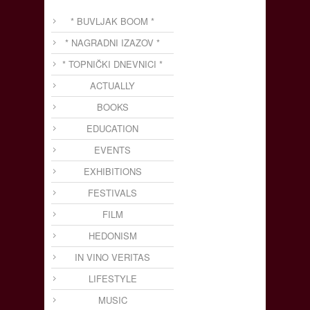
* BUVLJAK BOOM *
* NAGRADNI IZAZOV *
* TOPNIČKI DNEVNICI *
ACTUALLY
BOOKS
EDUCATION
EVENTS
EXHIBITIONS
FESTIVALS
FILM
HEDONISM
IN VINO VERITAS
LIFESTYLE
MUSIC