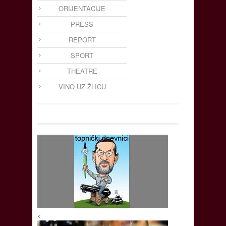
ORIJENTACIJE
PRESS
REPORT
SPORT
THEATRE
VINO UZ ŽLICU
<