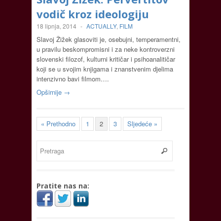
vodič kroz ideologiju
18 lipnja, 2014
-
ACTUALLY
,
FILM
Slavoj Žižek glasoviti je, osebujni, temperamentni,
u pravilu beskompromisni i za neke kontroverzni
slovenski filozof, kulturni kritičar i psihoanalitičar
koji se u svojim knjigama i znanstvenim djelima
intenzivno bavi filmom….
Opširnije →
« Prethodno
1
2
3
Sljedeće »
Pratite nas na: