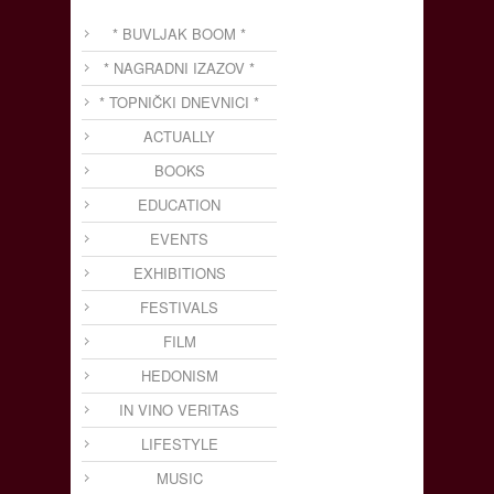
* BUVLJAK BOOM *
* NAGRADNI IZAZOV *
* TOPNIČKI DNEVNICI *
ACTUALLY
BOOKS
EDUCATION
EVENTS
EXHIBITIONS
FESTIVALS
FILM
HEDONISM
IN VINO VERITAS
LIFESTYLE
MUSIC