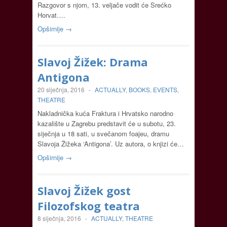
Razgovor s njom, 13. veljače vodit će Srećko
Horvat….
Opširnije →
Slavoj Žižek: Drama
Antigona
20 siječnja, 2016
-
ACTUALLY
,
BOOKS
,
EVENTS
,
THEATRE
Nakladnička kuća Fraktura i Hrvatsko narodno
kazalište u Zagrebu predstavit će u subotu, 23.
siječnja u 18 sati, u svečanom foajeu, dramu
Slavoja Žižeka ‘Antigona’. Uz autora, o knjizi će…
Opširnije →
Slavoj Žižek gost
Filozofskog teatra
8 siječnja, 2016
-
ACTUALLY
,
THEATRE