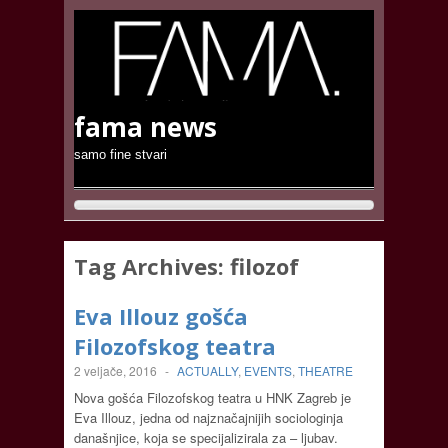
fama news
samo fine stvari
Tag Archives:
filozof
Eva Illouz gošća
Filozofskog teatra
2 veljače, 2016
-
ACTUALLY
,
EVENTS
,
THEATRE
Nova gošća Filozofskog teatra u HNK Zagreb je
Eva Illouz, jedna od najznačajnijih sociologinja
današnjice, koja se specijalizirala za – ljubav.