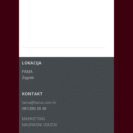
LOKACIJA
FAMA
Zagreb
KONTAKT
fama@fama.com.hr
091/250 25 36
MARKETING
NAGRADNI IZAZOV