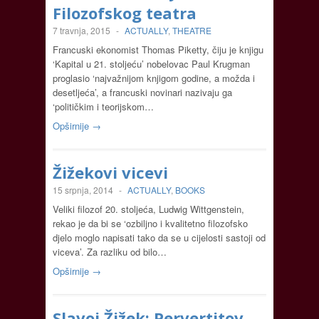
Filozofskog teatra
7 travnja, 2015
-
ACTUALLY
,
THEATRE
Francuski ekonomist Thomas Piketty, čiju je knjigu
‘Kapital u 21. stoljeću’ nobelovac Paul Krugman
proglasio ‘najvažnijom knjigom godine, a možda i
desetljeća’, a francuski novinari nazivaju ga
‘političkim i teorijskom…
Opširnije →
Žižekovi vicevi
15 srpnja, 2014
-
ACTUALLY
,
BOOKS
Veliki filozof 20. stoljeća, Ludwig Wittgenstein,
rekao je da bi se ‘ozbiljno i kvalitetno filozofsko
djelo moglo napisati tako da se u cijelosti sastoji od
viceva’. Za razliku od bilo…
Opširnije →
Slavoj Žižek: Pervertitov