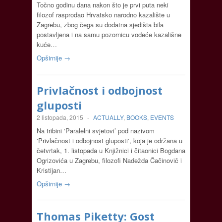
Točno godinu dana nakon što je prvi puta neki
filozof rasprodao Hrvatsko narodno kazalište u
Zagrebu, zbog čega su dodatna sjedišta bila
postavljena i na samu pozornicu vodeće kazališne
kuće…
Opširnije →
Privlačnost i odbojnost
gluposti
2 listopada, 2015
-
ACTUALLY
,
BOOKS
,
EVENTS
Na tribini ‘Paralelni svjetovi’ pod nazivom
‘Privlačnost i odbojnost gluposti‘, koja je održana u
četvrtak, 1. listopada u Knjižnici i čitaonici Bogdana
Ogrizovića u Zagrebu, filozofi Nadežda Čačinovič i
Kristijan…
Opširnije →
Thomas Piketty: Gost