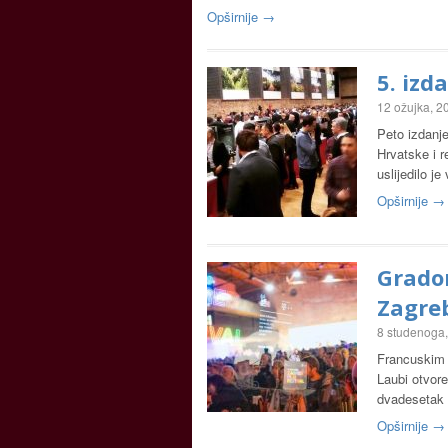
Opširnije →
5. izd
12 ožujka, 2
Peto izdanje
Hrvatske i r
uslijedilo j
Opširnije →
Grado
Zagreb
8 studenoga
Francuskim f
Laubi otvore
dvadesetak 
Opširnije →