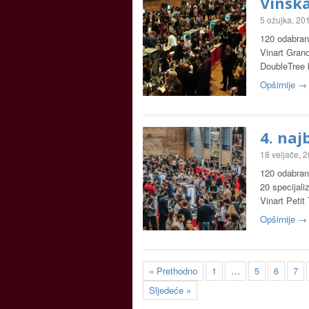
Vinska
5 ožujka, 20
120 odabrani
Vinart Grand
DoubleTree 
Opširnije →
4. naj
18 veljače, 
120 odabrani
20 specijali
Vinart Peti
Opširnije →
« Prethodno
1
…
5
6
7
Sljedeće »