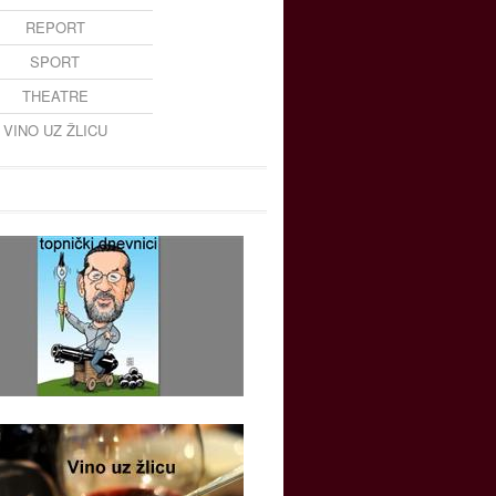
REPORT
SPORT
THEATRE
VINO UZ ŽLICU