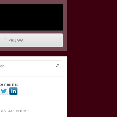
PRIJAVA
te nas na:
 BUVLJAK BOOM *