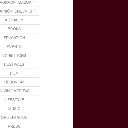
NAGRADNI IZAZOV *
OPNIČKI DNEVNICI *
ACTUALLY
BOOKS
EDUCATION
EVENTS
EXHIBITIONS
FESTIVALS
FILM
HEDONISM
IN VINO VERITAS
LIFESTYLE
MUSIC
ORIJENTACIJE
PRESS