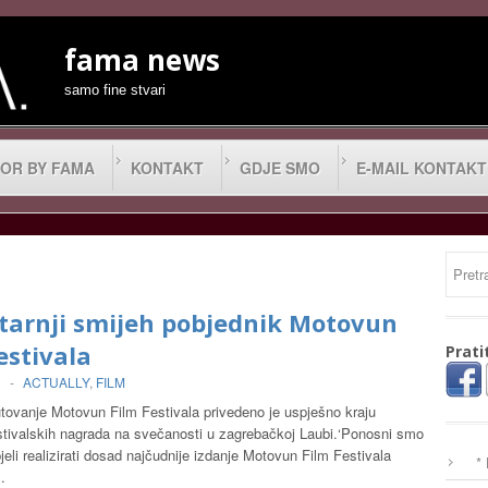
fama news
samo fine stvari
OR BY FAMA
KONTAKT
GDJE SMO
E-MAIL KONTAKT
tarnji smijeh pobjednik Motovun
estivala
Prati
0
-
ACTUALLY
,
FILM
tovanje Motovun Film Festivala privedeno je uspješno kraju
stivalskih nagrada na svečanosti u zagrebačkoj Laubi.‘Ponosni smo
eli realizirati dosad najčudnije izdanje Motovun Film Festivala
*
…