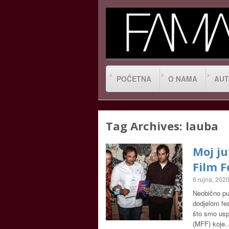
POČETNA
O NAMA
AUT
Tag Archives:
lauba
Moj ju
Film F
6 rujna, 202
Neobično pu
dodjelom fe
što smo uspj
(MFF) koje