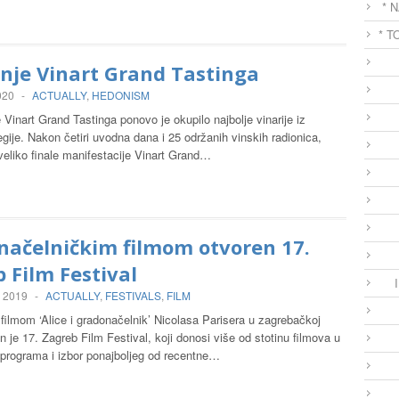
* 
* T
anje Vinart Grand Tastinga
020
-
ACTUALLY
,
HEDONISM
 Vinart Grand Tastinga ponovo je okupilo najbolje vinarije iz
egije. Nakon četiri uvodna dana i 25 održanih vinskih radionica,
e veliko finale manifestacije Vinart Grand…
načelničkim filmom otvoren 17.
 Film Festival
, 2019
-
ACTUALLY
,
FESTIVALS
,
FILM
ilmom ‘Alice i gradonačelnik’ Nicolasa Parisera u zagrebačkoj
n je 17. Zagreb Film Festival, koji donosi više od stotinu filmova u
programa i izbor ponajboljeg od recentne…