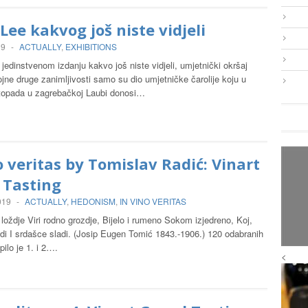
Lee kakvog još niste vidjeli
19
-
ACTUALLY
,
EXHIBITIONS
jedinstvenom izdanju kakvo još niste vidjeli, umjetnički okršaj
ojne druge zanimljivosti samo su dio umjetničke čarolije koju u
istopada u zagrebačkoj Laubi donosi…
o veritas by Tomislav Radić: Vinart
 Tasting
019
-
ACTUALLY
,
HEDONISM
,
IN VINO VERITAS
loždje Viri rodno grozdje, Bijelo i rumeno Sokom izjedreno, Koj,
di I srdašce sladi. (Josip Eugen Tomić 1843.-1906.) 120 odabranih
pilo je 1. i 2….
<