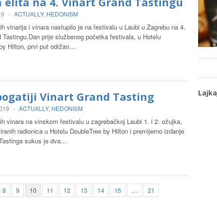
 elita na 4. Vinart Grand Tastingu
19
-
ACTUALLY
,
HEDONISM
h vinarija i vinara nastupilo je na festivalu u Laubi u Zagrebu na 4.
 Tastingu.Dan prije službenog početka festivala, u Hotelu
by Hilton, prvi put održan…
Lajka
bogatiji Vinart Grand Tasting
2019
-
ACTUALLY
,
HEDONISM
h vinara na vinskom festivalu u zagrebačkoj Laubi 1. i 2. ožujka,
ziranih radionica u Hotelu DoubleTree by Hilton i premijerno izdanje
t Tastinga sukus je dva…
8
9
10
11
12
13
14
15
…
21