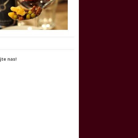
jte nas!