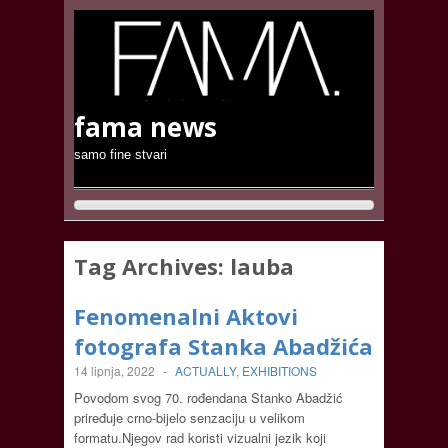
fama news
samo fine stvari
Tag Archives:
lauba
Fenomenalni Aktovi
fotografa Stanka Abadžića
14 lipnja, 2022
-
ACTUALLY
,
EXHIBITIONS
Povodom svog 70. rođendana Stanko Abadžić
priređuje crno-bijelo senzaciju u velikom
formatu.Njegov rad koristi vizualni jezik koji