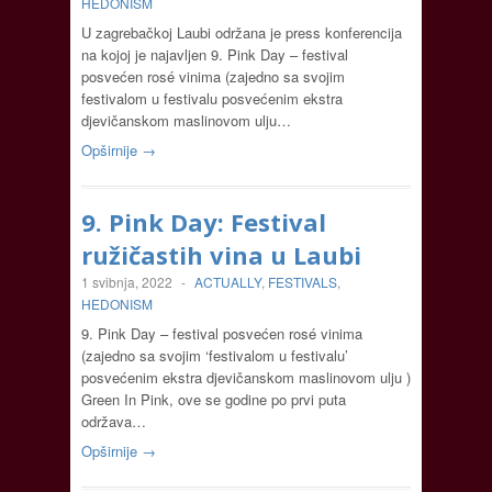
HEDONISM
U zagrebačkoj Laubi održana je press konferencija
na kojoj je najavljen 9. Pink Day – festival
posvećen rosé vinima (zajedno sa svojim
festivalom u festivalu posvećenim ekstra
djevičanskom maslinovom ulju…
Opširnije →
9. Pink Day: Festival
ružičastih vina u Laubi
1 svibnja, 2022
-
ACTUALLY
,
FESTIVALS
,
HEDONISM
9. Pink Day – festival posvećen rosé vinima
(zajedno sa svojim ‘festivalom u festivalu’
posvećenim ekstra djevičanskom maslinovom ulju )
Green In Pink, ove se godine po prvi puta
održava…
Opširnije →