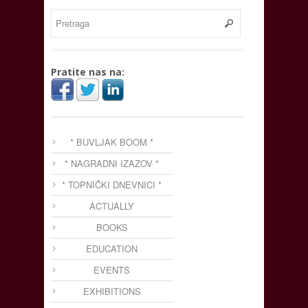
Pratite nas na:
* BUVLJAK BOOM *
* NAGRADNI IZAZOV *
* TOPNIČKI DNEVNICI *
ACTUALLY
BOOKS
EDUCATION
EVENTS
EXHIBITIONS