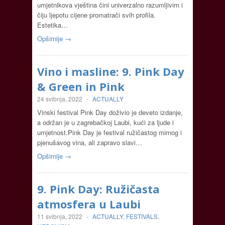
umjetnikova vještina čini univerzalno razumljivim i
čiju ljepotu cijene promatrači svih profila.
Estetika…
Opširnije →
Vino i masline: 9. Pink Day
& Green in Pink
24 svibnja, 2022
-
ACTUALLY
Vinski festival Pink Day doživio je deveto izdanje,
a održan je u zagrebačkoj Laubi, kući za ljude i
umjetnost.Pink Day je festival ružičastog mirnog i
pjenušavog vina, ali zapravo slavi…
Opširnije →
9. Pink Day: Ružičasta
atmosfera u Laubi
11 svibnja, 2022
-
ACTUALLY
,
FESTIVALS
,