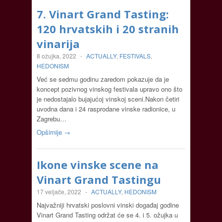
7. Vinart Grand Tasting:
120 hrvatskih i 20 stranih
vinarija
8 ožujka, 2022
-
ACTUALLY
,
FESTIVALS
,
HEDONISM
Već se sedmu godinu zaredom pokazuje da je
koncept pozivnog vinskog festivala upravo ono što
je nedostajalo bujajućoj vinskoj sceni.Nakon četiri
uvodna dana i 24 rasprodane vinske radionice, u
Zagrebu…
Opširnije →
Ikone vinske scene na
Vinart Grand Tastingu
17 veljače, 2022
-
ACTUALLY
,
HEDONISM
Najvažniji hrvatski poslovni vinski događaj godine
Vinart Grand Tasting održat će se 4. i 5. ožujka u