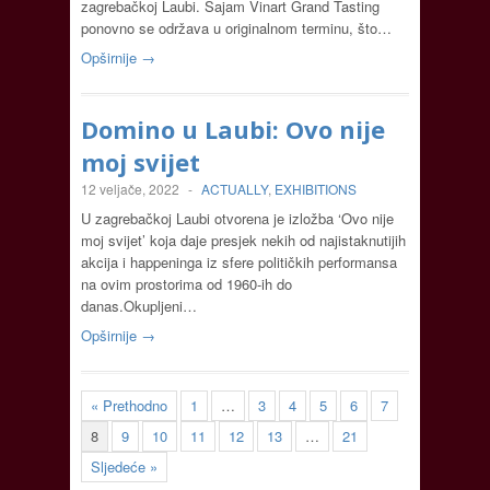
zagrebačkoj Laubi. Sajam Vinart Grand Tasting
ponovno se održava u originalnom terminu, što…
Opširnije →
Domino u Laubi: Ovo nije
moj svijet
12 veljače, 2022
-
ACTUALLY
,
EXHIBITIONS
U zagrebačkoj Laubi otvorena je izložba ‘Ovo nije
moj svijet’ koja daje presjek nekih od najistaknutijih
akcija i happeninga iz sfere političkih performansa
na ovim prostorima od 1960-ih do
danas.Okupljeni…
Opširnije →
« Prethodno
1
…
3
4
5
6
7
8
9
10
11
12
13
…
21
Sljedeće »