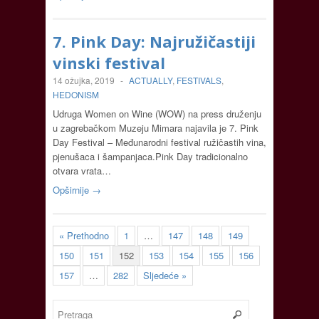
7. Pink Day: Najružičastiji
vinski festival
14 ožujka, 2019
-
ACTUALLY
,
FESTIVALS
,
HEDONISM
Udruga Women on Wine (WOW) na press druženju
u zagrebačkom Muzeju Mimara najavila je 7. Pink
Day Festival – Međunarodni festival ružičastih vina,
pjenušaca i šampanjaca.Pink Day tradicionalno
otvara vrata…
Opširnije →
« Prethodno
1
…
147
148
149
150
151
152
153
154
155
156
157
…
282
Sljedeće »