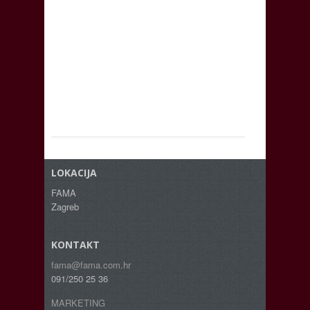
LOKACIJA
FAMA
Zagreb
KONTAKT
fama@fama.com.hr
091/250 25 36
MARKETING