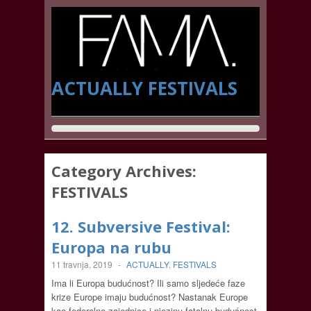
ACTUALLY
FESTIVALS
Category Archives:
FESTIVALS
12. Subversive Festival:
Europa na rubu
11 travnja, 2019
-
ACTUALLY
,
FESTIVALS
Ima li Europa budućnost? Ili samo sljedeće faze
krize Europe imaju budućnost? Nastanak Europe
kao federalne zajednice i njezinu fatalnu budućnost