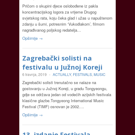
Pričom o skupini djece oslobođene iz pakla
koncentracijskog logora za vrijeme Drugog
svjetskog rata, koju čeka glad i užas u napuštenom
zdanju u šumi, potresnim ‘Vukodlakom’, filmom
nagrađivanog poljskog redatelja…
Opširnije →
Zagrebački solisti na
festivalu u Južnoj Koreji
6 travnja, 2019
-
ACTUALLY
,
FESTIVALS
,
MUSIC
Zagrebački solisti trenutačno se nalaze na
gostovanju u Južnoj Koreji, u gradu Tongyeongu,
gdje se održava jedan od vodećih azijskih festivala
klasične glazbe.Tongyeong International Music
Festival (TIMF) osnovan je 2002….
Opširnije →
13. izdanje Festivala