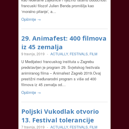
francuski filozof Julien Benda promišlja kao
‘moralno pitanje’, a…
Opširnije →
29. Animafest: 400 filmova
iz 45 zemalja
9 travnja, 2019
-
ACTUALLY
,
FESTIVALS
,
FILM
U Medijateci francuskog instituta u Zagrebu
predstavljen je program 29. Svjetskog festivala
animiranog filma – Animafest Zagreb 2019.Ovaj
prestižni međunarodni program s više od 400
filmova iz 45 zemalja od…
Opširnije →
Poljski Vukodlak otvorio
13. Festival tolerancije
7 travnja, 2019
-
ACTUALLY
,
FESTIVALS
,
FILM