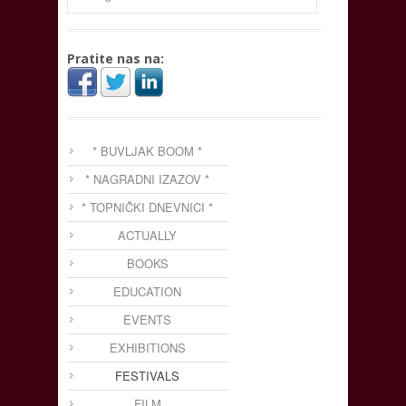
Pratite nas na:
* BUVLJAK BOOM *
* NAGRADNI IZAZOV *
* TOPNIČKI DNEVNICI *
ACTUALLY
BOOKS
EDUCATION
EVENTS
EXHIBITIONS
FESTIVALS
FILM