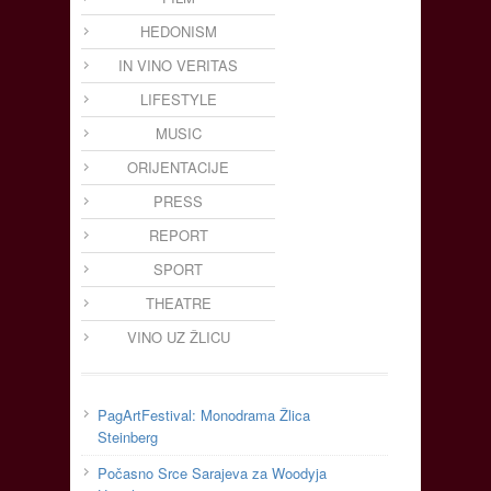
HEDONISM
IN VINO VERITAS
LIFESTYLE
MUSIC
ORIJENTACIJE
PRESS
REPORT
SPORT
THEATRE
VINO UZ ŽLICU
PagArtFestival: Monodrama Žlica
Steinberg
Počasno Srce Sarajeva za Woodyja