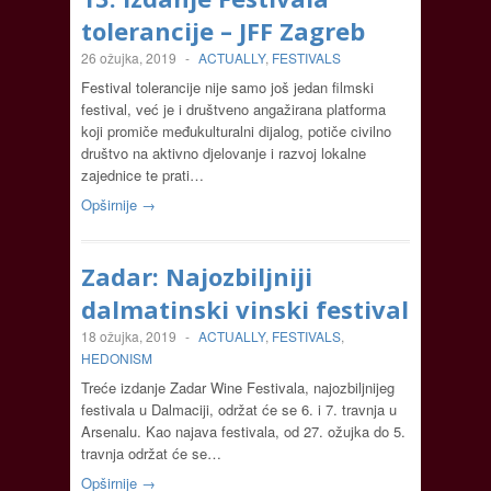
tolerancije – JFF Zagreb
26 ožujka, 2019
-
ACTUALLY
,
FESTIVALS
Festival tolerancije nije samo još jedan filmski
festival, već je i društveno angažirana platforma
koji promiče međukulturalni dijalog, potiče civilno
društvo na aktivno djelovanje i razvoj lokalne
zajednice te prati…
Opširnije →
Zadar: Najozbiljniji
dalmatinski vinski festival
18 ožujka, 2019
-
ACTUALLY
,
FESTIVALS
,
HEDONISM
Treće izdanje Zadar Wine Festivala, najozbiljnijeg
festivala u Dalmaciji, održat će se 6. i 7. travnja u
Arsenalu. Kao najava festivala, od 27. ožujka do 5.
travnja održat će se…
Opširnije →