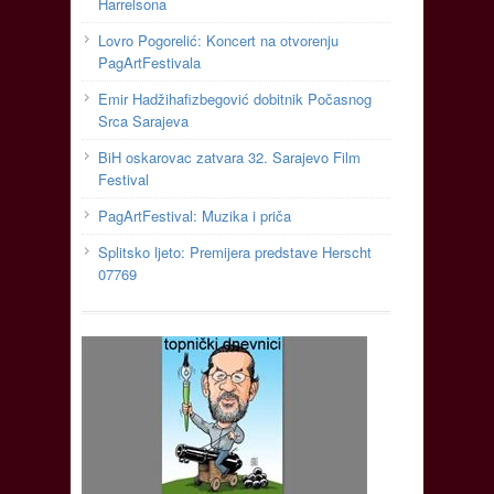
Harrelsona
Lovro Pogorelić: Koncert na otvorenju
PagArtFestivala
Emir Hadžihafizbegović dobitnik Počasnog
Srca Sarajeva
BiH oskarovac zatvara 32. Sarajevo Film
Festival
PagArtFestival: Muzika i priča
Splitsko ljeto: Premijera predstave Herscht
07769