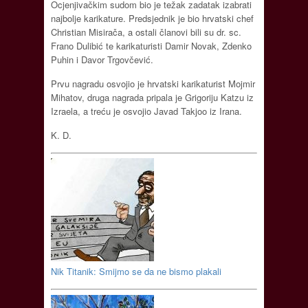
Ocjenjivačkim sudom bio je težak zadatak izabrati
najbolje karikature. Predsjednik je bio hrvatski chef
Christian Misirača, a ostali članovi bili su dr. sc.
Frano Dulibić te karikaturisti Damir Novak, Zdenko
Puhin i Davor Trgovčević.
Prvu nagradu osvojio je hrvatski karikaturist Mojmir
Mihatov, druga nagrada pripala je Grigoriju Katzu iz
Izraela, a treću je osvojio Javad Takjoo iz Irana.
K. D.
Nik Titanik: Smijmo se da ne bismo plakali