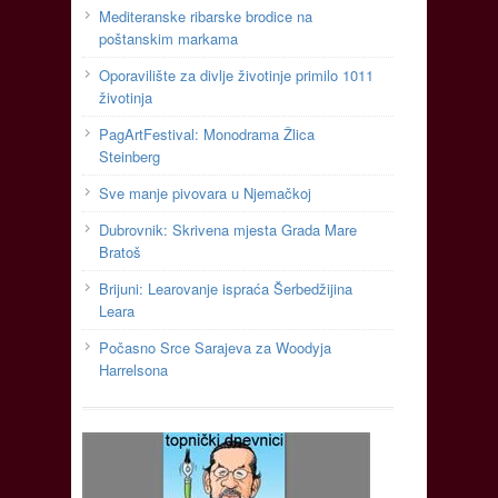
Mediteranske ribarske brodice na
poštanskim markama
Oporavilište za divlje životinje primilo 1011
životinja
PagArtFestival: Monodrama Žlica
Steinberg
Sve manje pivovara u Njemačkoj
Dubrovnik: Skrivena mjesta Grada Mare
Bratoš
Brijuni: Learovanje ispraća Šerbedžijina
Leara
Počasno Srce Sarajeva za Woodyja
Harrelsona