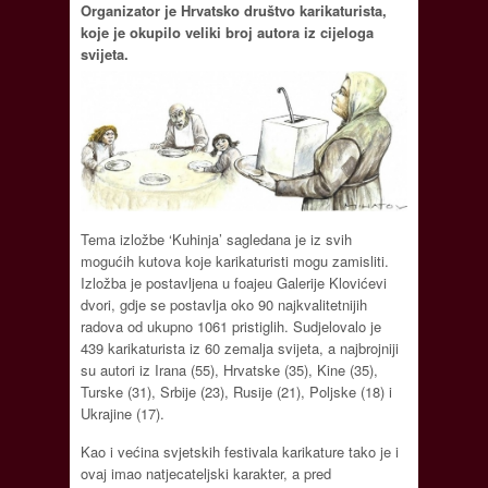
Organizator je Hrvatsko društvo karikaturista,
koje je okupilo veliki broj autora iz cijeloga
svijeta.
Tema izložbe ‘Kuhinja’ sagledana je iz svih
mogućih kutova koje karikaturisti mogu zamisliti.
Izložba je postavljena u foajeu Galerije Klovićevi
dvori, gdje se postavlja oko 90 najkvalitetnijih
radova od ukupno 1061 pristiglih. Sudjelovalo je
439 karikaturista iz 60 zemalja svijeta, a najbrojniji
su autori iz Irana (55), Hrvatske (35), Kine (35),
Turske (31), Srbije (23), Rusije (21), Poljske (18) i
Ukrajine (17).
Kao i većina svjetskih festivala karikature tako je i
ovaj imao natjecateljski karakter, a pred