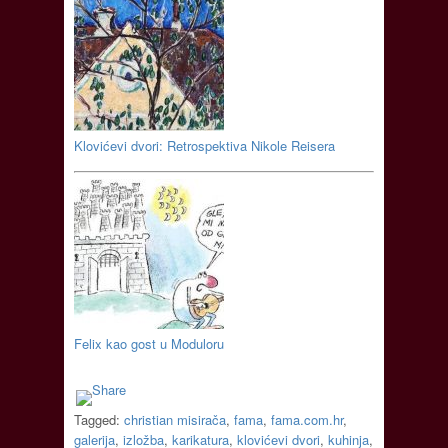
Klovićevi dvori: Retrospektiva Nikole Reisera
Felix kao gost u Moduloru
Tagged:
christian misirača
,
fama
,
fama.com.hr
,
galerija
,
izložba
,
karikatura
,
klovićevi dvori
,
kuhinja
,