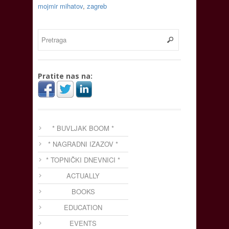
mojmir mihatov
,
zagreb
Pratite nas na:
* BUVLJAK BOOM *
* NAGRADNI IZAZOV *
* TOPNIČKI DNEVNICI *
ACTUALLY
BOOKS
EDUCATION
EVENTS