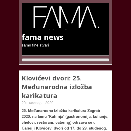
fama news
samo fine stvari
Klovićevi dvori: 25.
Međunarodna izložba
karikatura
20 studenoga, 2020
25. Međunarodna izložba karikatura Zagreb
2020. na temu ‘Kuhinja’ (gastronomija, kuhanje,
chefovi, restorani, catering) održava se u
Galeriji Klovićevi dvori od 17. do 29. studenog.