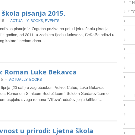
* 
 škola pisanja 2015.
* T
015
-
ACTUALLY
,
BOOKS
,
EVENTS
eativno pisanje iz Zagreba poziva na petu Ljetnu školu pisanja
tiri godine, od 2011. u zadnjem tjednu kolovoza, CeKaPe odlazi u
og kotara i sedam dana…
vo: Roman Luke Bekavca
15
-
ACTUALLY
,
BOOKS
. lipnja (20 sati) u zagrebačkom Velvet Caféu, Luka Bekavac
 će s Romanom Simićem Bodrožićem i Seidom Serdarevićem o
m uspjehu svoga romana ‘Viljevo’, oduševljenju kritike i…
vnost u prirodi: Ljetna škola