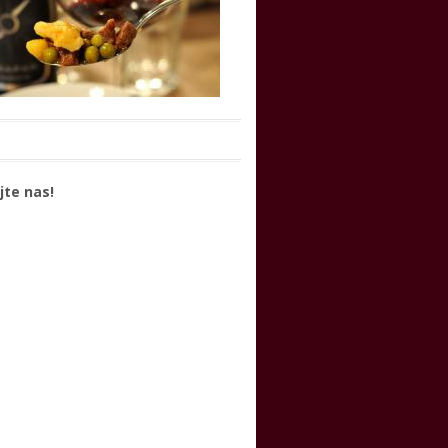
jte nas!