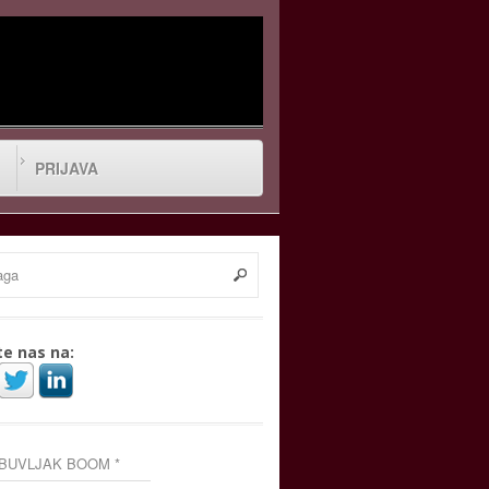
PRIJAVA
te nas na:
 BUVLJAK BOOM *