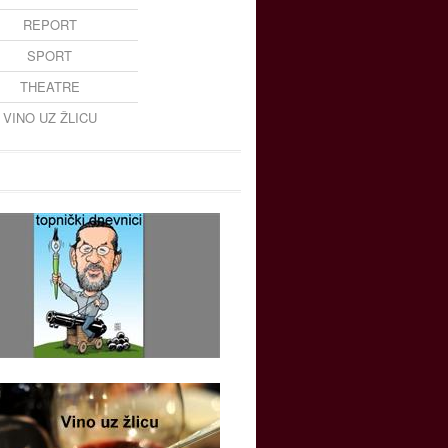
REPORT
SPORT
THEATRE
VINO UZ ŽLICU