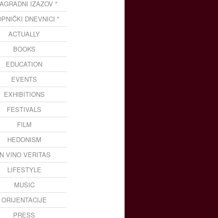
NAGRADNI IZAZOV *
OPNIČKI DNEVNICI *
ACTUALLY
BOOKS
EDUCATION
EVENTS
EXHIBITIONS
FESTIVALS
FILM
HEDONISM
IN VINO VERITAS
LIFESTYLE
MUSIC
ORIJENTACIJE
PRESS