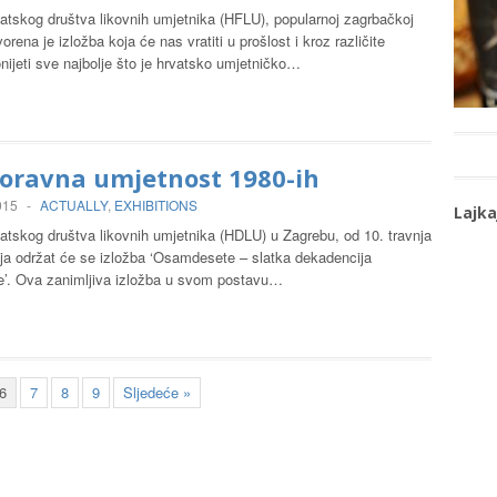
tskog društva likovnih umjetnika (HFLU), popularnoj zagrbačkoj
vorena je izložba koja će nas vratiti u prošlost i kroz različite
onijeti sve najbolje što je hrvatsko umjetničko…
oravna umjetnost 1980-ih
015
-
ACTUALLY
,
EXHIBITIONS
Lajka
tskog društva likovnih umjetnika (HDLU) u Zagrebu, od 10. travnja
nja održat će se izložba ‘Osamdesete – slatka dekadencija
’. Ova zanimljiva izložba u svom postavu…
6
7
8
9
Sljedeće »