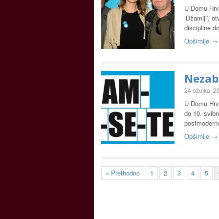
U Domu Hrva
‘Džamiji’, ot
discipline d
Opširnije →
Nezab
24 ožujka, 2
U Domu Hrva
do 10. svib
postmoderne
Opširnije →
« Prethodno
1
2
3
4
5