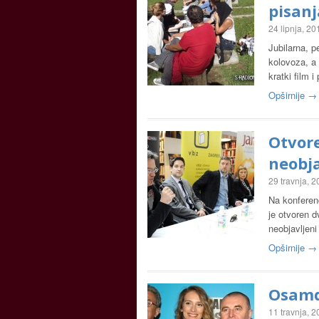
pisanj
24 lipnja, 20
Jubilarna, p
kolovoza, a 
kratki film 
Opširnije →
Otvore
neobj
29 travnja, 
Na konferenc
je otvoren d
neobjavljeni
Opširnije →
Osamd
11 travnja, 