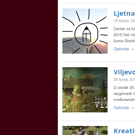
Ljetna
18 srpnja, 2
Centar za kr
2015.Već če
šume Gorsk
Opširnije →
Vilje
26 lipnja, 20
U utorak 30
razgovarat
međunarodno
Opširnije →
Kreati