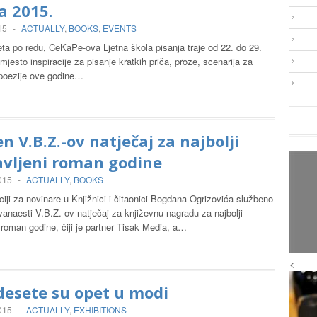
a 2015.
15
-
ACTUALLY
,
BOOKS
,
EVENTS
eta po redu, CeKaPe-ova Ljetna škola pisanja traje od 22. do 29.
mjesto inspiracije za pisanje kratkih priča, proze, scenarija za
i poezije ove godine…
n V.B.Z.-ov natječaj za najbolji
avljeni roman godine
2015
-
ACTUALLY
,
BOOKS
iji za novinare u Knjižnici i čitaonici Bogdana Ogrizovića službeno
vanaesti V.B.Z.-ov natječaj za književnu nagradu za najbolji
 roman godine, čiji je partner Tisak Media, a…
<
esete su opet u modi
2015
-
ACTUALLY
,
EXHIBITIONS