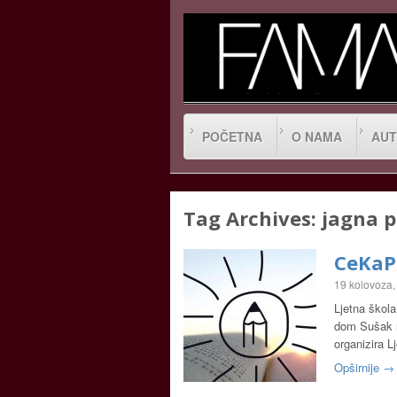
POČETNA
O NAMA
AUT
Tag Archives:
jagna 
CeKaPe
19 kolovoza,
Ljetna škol
dom Sušak n
organizira L
Opširnije →