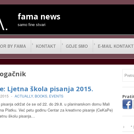
fama news
samo fine stvari
OR BY FAMA
KONTAKT
GDJE SMO
E-MAIL KONTAKT
pogačnik
: Ljetna škola pisanja 2015.
 2015
-
ACTUALLY
,
BOOKS
,
EVENTS
Prati
a pisanja održat će se od 22. do 29.8. u planinarskom domu Mali
a Platku. Već petu godinu Centar za kreativno pisanje (CeKaPe)
jetnu školu pisanja…
*